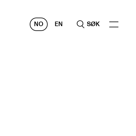
NO
EN
SØK
RAKTISK
nvas
og digitale tjenester
belius – Notation Software
m, bygg, saler og studio
mesterregistrering