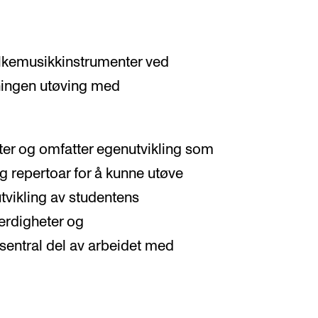
folkemusikkinstrumenter ved
tningen utøving med
er og omfatter egenutvikling som
ig repertoar for å kunne utøve
utvikling av studentens
ferdigheter og
 sentral del av arbeidet med