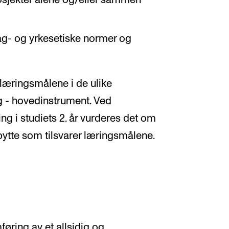
l fag- og yrkesetiske normer og
læringsmålene i de ulike
g - hovedinstrument. Ved
ng i studiets 2. år vurderes det om
ytte som tilsvarer læringsmålene.
øring av et allsidig og