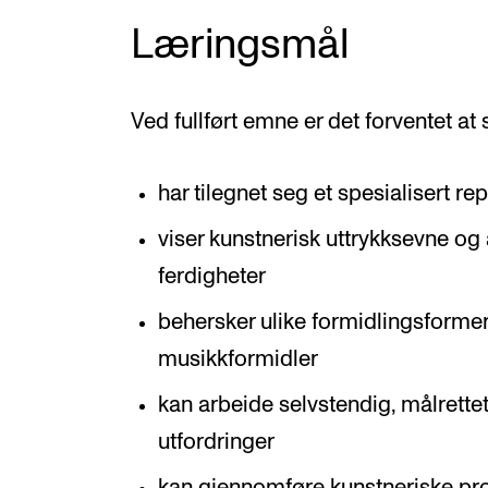
Læringsmål
Ved fullført emne er det forventet at
har tilegnet seg et spesialisert re
viser kunstnerisk uttrykksevne og
ferdigheter
behersker ulike formidlingsformer
musikkformidler
kan arbeide selvstendig, målrette
utfordringer
kan gjennomføre kunstneriske pr