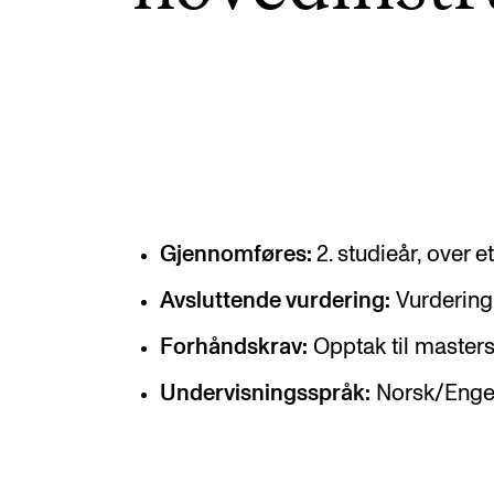
Valgemner
Lover og regler
STUDENTLIV
Læringsressurser
Gjennomføres:
2. studieår, over 
Si ifra!
Avsluttende vurdering:
Vurdering 
Betalte spilleoppdrag
Forhåndskrav:
Opptak til masterst
Utveksling og reiser
Undervisningsspråk:
Norsk/Enge
Velferd og helse
Mangfold og likestilling