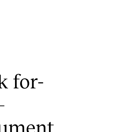
KONSERTER
P
k for­
Gjennomføre konserter og arrangementer
Ca
Plakat, program og markedsføring
IT 
–
Offentlige konserter
Si
Interne konserter og arrangementer
Ro
ru­ment
Låne utstyr
Se