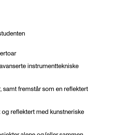
 studenten
pertoar
 avanserte instrumenttekniske
, samt fremstår som en reflektert
t og reflektert med kunstneriske
osjekter alene og/eller sammen