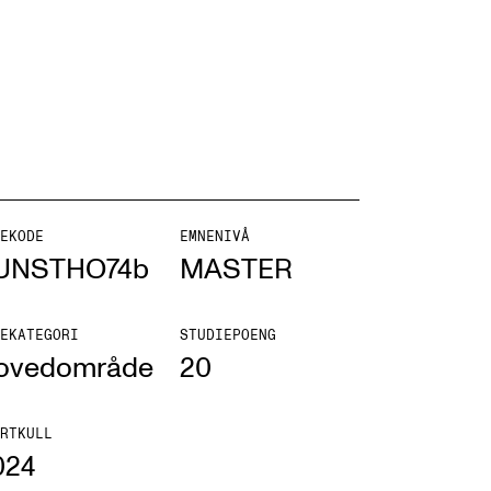
ONTAKTER
ntaktpunkt
EKODE
EMNENIVÅ
udentutvalet SUT
UNSTHO74b
MASTER
lioteket
EKATEGORI
STUDIEPOENG
ganisasjon
ovedområde
20
em gjør hva i administrasjonen?
RTKULL
024