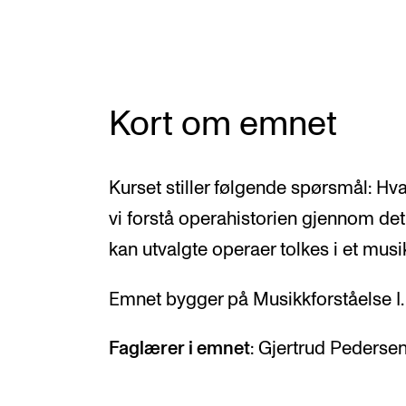
Valgemner
Lover og regler
Kort om emnet
STUDENTLIV
Læringsressurser
Kurset stiller følgende spørsmål: Hv
Si ifra!
vi forstå operahistorien gjennom det
kan utvalgte operaer tolkes i et musi
Betalte spilleoppdrag
Utveksling og reiser
Emnet bygger på Musikkforståelse I.
Velferd og helse
Faglærer i emnet
: Gjertrud Pedersen
Mangfold og likestilling