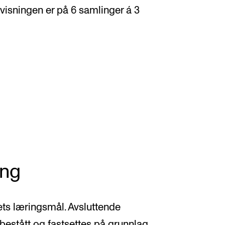
sningen er på 6 samlinger á 3
ing
ets læringsmål. Avsluttende
 bestått og fastsettes på grunnlag