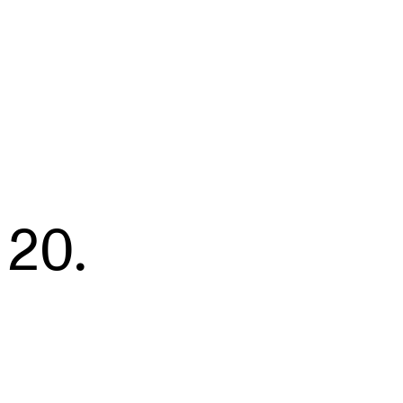
KONSERTER
P
t
.
Gjennomføre konserter og arrangementer
Ca
20
Plakat, program og markedsføring
IT 
Offentlige konserter
Si
Interne konserter og arrangementer
Ro
Låne utstyr
Se