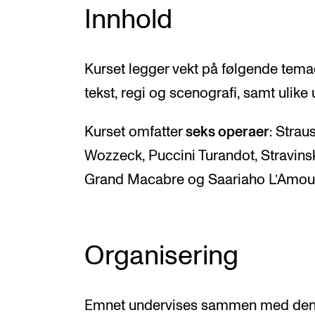
Innhold
Kurset legger vekt på følgende tem
tekst, regi og scenografi, samt ulike 
Kurset omfatter
seks operaer
: Strau
Wozzeck, Puccini Turandot, Stravinsk
Grand Macabre og Saariaho L’Amour 
Organisering
Emnet undervises sammen med de