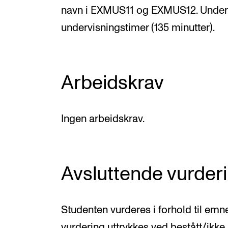
navn i EXMUS11 og EXMUS12. Undervi
undervisningstimer (135 minutter).
Arbeidskrav
Ingen arbeidskrav.
Avsluttende vurder
Studenten vurderes i forhold til emn
vurdering uttrykkes ved bestått/ikke