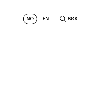
NO
EN
SØK
RAKTISK
nvas
og digitale tjenester
belius – Notation Software
m, bygg, saler og studio
mesterregistrering