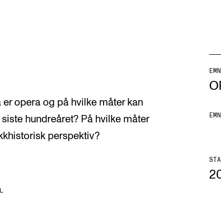
EMN
AKTUELT
K
O
Arrangementer
Ko
a er opera og på hvilke måter kan
EMN
 siste hundreåret? På hvilke måter
Nyheter for studenter
St
kkhistorisk perspektiv?
Etter noter nyhetsbrev
Bib
Or
STA
2
Hv
.