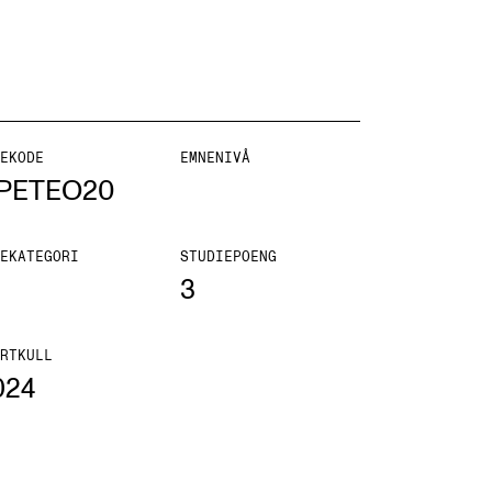
EKODE
EMNENIVÅ
ONTAKTER
PETEO20
ntaktpunkt
EKATEGORI
STUDIEPOENG
udentutvalet SUT
3
lioteket
ganisasjon
RTKULL
024
em gjør hva i administrasjonen?