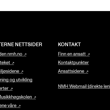
TERNE NETTSIDER
KONTAKT
den nmh.no
Finn en ansatt
oteket
Kontaktpunkter
ljøsidene
Ansattsidene
ning og utvikling
NMH Webmail (direkte lenk
rter
usikkhøgskolen
ene våre