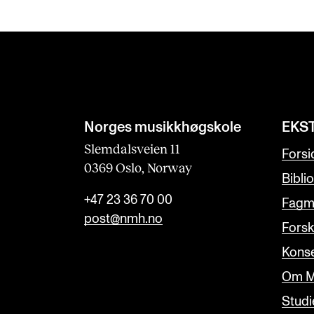
Norges musikk­høgskole
EKS
Slemdalsveien 11
Forsi
0369 Oslo, Norway
Bibli
+47 23 36 70 00
Fagmi
post@nmh.no
Forsk
Konse
Om M
Studi