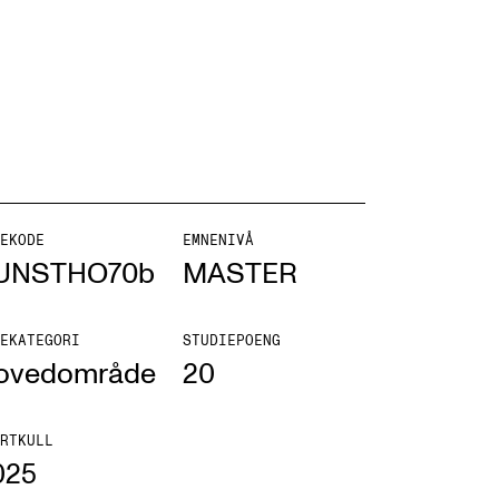
ONTAKTER
ntaktpunkt
EKODE
EMNENIVÅ
udentutvalet SUT
UNSTHO70b
MASTER
lioteket
EKATEGORI
STUDIEPOENG
ganisasjon
ovedområde
20
em gjør hva i administrasjonen?
RTKULL
025