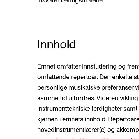
tilsvarer læringsmålene.
Innhold
Emnet omfatter innstudering og fremf
omfattende repertoar. Den enkelte s
personlige musikalske preferanser vi
samme tid utfordres. Videreutviklin
instrumenttekniske ferdigheter samt
kjernen i emnets innhold. Repertoar
hovedinstrumentlærer(e) og akkompa