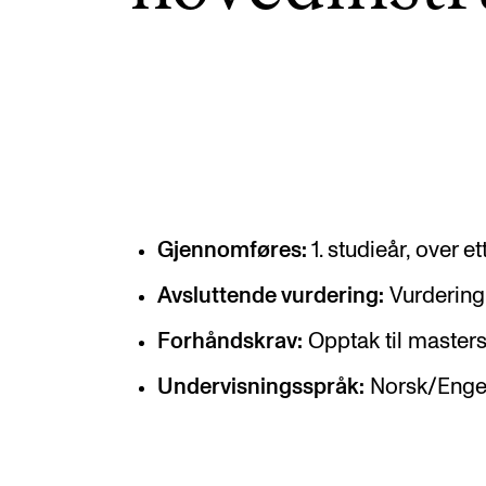
Valgemner
Lover og regler
STUDENTLIV
Læringsressurser
Gjennomføres:
1. studieår, over e
Si ifra!
Avsluttende vurdering:
Vurdering 
Betalte spilleoppdrag
Forhåndskrav:
Opptak til masterst
Utveksling og reiser
Undervisningsspråk:
Norsk/Enge
Velferd og helse
Mangfold og likestilling