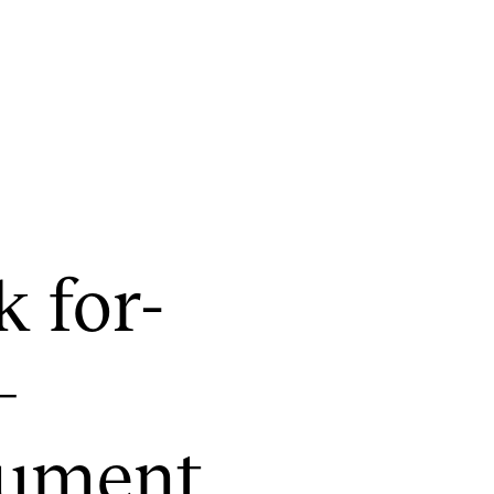
KONSERTER
P
k for­
Gjennomføre konserter og arrangementer
Ca
Plakat, program og markedsføring
IT 
–
Offentlige konserter
Si
Interne konserter og arrangementer
Ro
ru­ment
Låne utstyr
Se