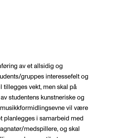
øring av et allsidig og
tudents/gruppes interessefelt og
l tillegges vekt, men skal på
g av studentens kunstneriske og
 musikkformidlingsevne vil være
et planlegges i samarbeid med
gnatør/medspillere, og skal