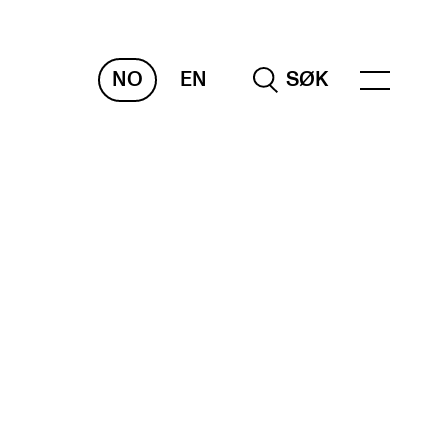
NO
EN
SØK
RAKTISK
nvas
og digitale tjenester
belius – Notation Software
m, bygg, saler og studio
mesterregistrering