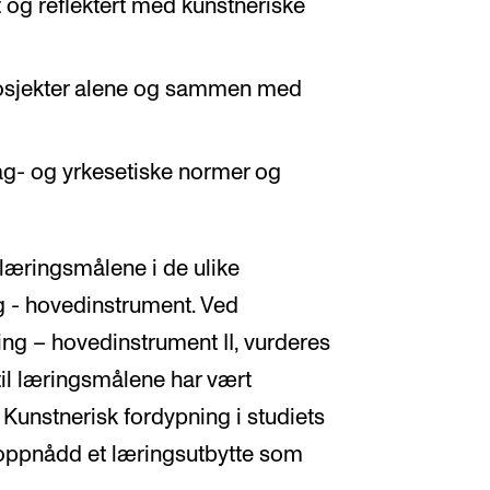
t og reflektert med kunstneriske
rosjekter alene og sammen med
l fag- og yrkesetiske normer og
læringsmålene i de ulike
g - hovedinstrument. Ved
ing – hovedinstrument II, vurderes
til læringsmålene har vært
v Kunstnerisk fordypning i studiets
 oppnådd et læringsutbytte som