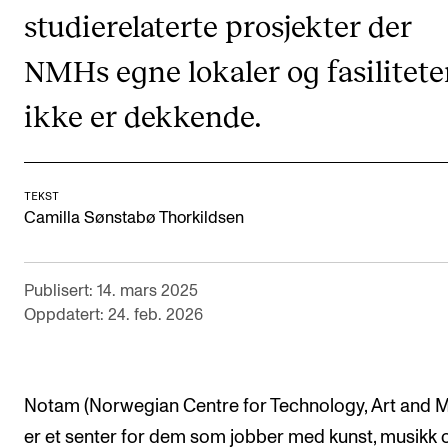
studierelaterte prosjekter der
Semesterregistrering
NMHs egne lokaler og fasilitete
STUDENTLIV
ikke er dekkende.
Læringsressurser
Si ifra!
TEKST
Betalte spilleoppdrag
Camilla Sønstabø Thorkildsen
Utveksling og reiser
Velferd og helse
Publisert: 14. mars 2025
Mangfold og likestilling
Oppdatert: 24. feb. 2026
AKTUELT
Notam (Norwegian Centre for Technology, Art and M
Arrangementer
er et senter for dem som jobber med kunst, musikk 