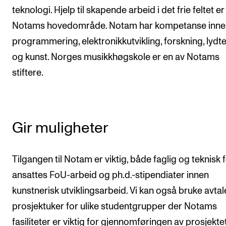
Nyheter for studenter
teknologi. Hjelp til skapende arbeid i det frie feltet er
Etter noter nyhetsbrev
Notams hovedområde. Notam har kompetanse inne
programmering, elektronikkutvikling, forskning, lydt
og kunst. Norges musikkhøgskole er en av Notams
KONTAKTER
stiftere.
Kontaktpunkt
Studentutvalet SUT
Biblioteket
Gir muligheter
Organisasjon
Hvem gjør hva i administrasjonen?
Tilgangen til Notam er viktig, både faglig og teknisk 
ansattes FoU-arbeid og ph.d.-stipendiater innen
kunstnerisk utviklingsarbeid. Vi kan også bruke avtal
prosjektuker for ulike studentgrupper der Notams
fasiliteter er viktig for gjennomføringen av prosjektet