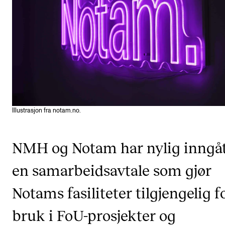
KONSERTER
Gjennomføre konserter og arrangementer
Plakat, program og markedsføring
Offentlige konserter
Interne konserter og arrangementer
Illustrasjon fra notam.no.
Låne utstyr
NMH og Notam har nylig inngå
PRAKTISK
en samarbeidsavtale som gjør
Canvas
IT og digitale tjenester
Notams fasiliteter tilgjengelig f
Sibelius – Notation Software
bruk i FoU-prosjekter og
Rom, bygg, saler og studio