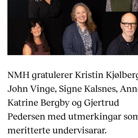
KONSERTER
Gjennomføre konserter og arrangementer
Plakat, program og markedsføring
Offentlige konserter
Interne konserter og arrangementer
Låne utstyr
NMH gratulerer Kristin Kjølber
John Vinge, Signe Kalsnes, Ann
PRAKTISK
Katrine Bergby og Gjertrud
Canvas
IT og digitale tjenester
Pedersen med utmerkingar so
Sibelius – Notation Software
meritterte undervisarar.
Rom, bygg, saler og studio