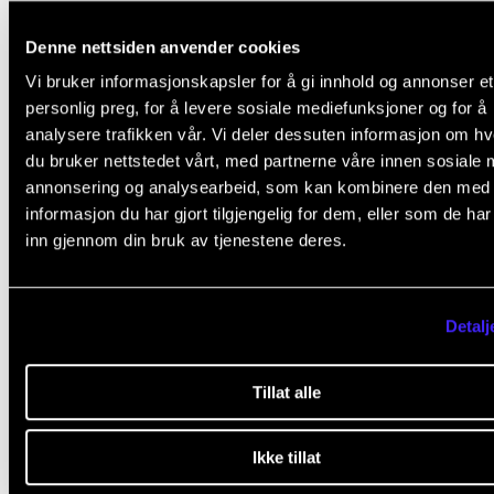
Denne nettsiden anvender cookies
Vi bruker informasjonskapsler for å gi innhold og annonser et
Eigarskap og utvikling
personlig preg, for å levere sosiale mediefunksjoner og for å
analysere trafikken vår. Vi deler dessuten informasjon om h
du bruker nettstedet vårt, med partnerne våre innen sosiale 
Førsteamanuensis Kristin Kjølberg ser fram til tida 
annonsering og analysearbeid, som kan kombinere den med
kjem.
informasjon du har gjort tilgjengelig for dem, eller som de ha
inn gjennom din bruk av tjenestene deres.
– For meg betyr dette at eg kan bidra enda meir i
fagutviklinga på NMH. Eg gleder meg til å samarbei
Detalj
med andre kollegaer som brenn for undervisning, o
ønsker å bidra med både kreativitet og systematikk –
Tillat alle
at undervisninga på NMH blir vidareutvikla i tråd me
studentane og musikklivet sine behov, seier ho.
Ikke tillat