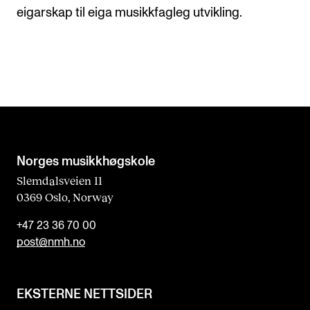
eigarskap til eiga musikkfagleg utvikling.
Norges musikk­høgskole
Slemdalsveien 11
0369 Oslo, Norway
+47 23 36 70 00
post@nmh.no
EKSTERNE NETTSIDER