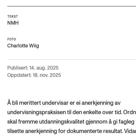
Semesterregistrering
TEKST
NMH
STUDENTLIV
Læringsressurser
FOTO
Charlotte Wiig
Si ifra!
Betalte spilleoppdrag
Publisert: 14. aug. 2025
Utveksling og reiser
Oppdatert: 18. nov. 2025
Velferd og helse
Mangfold og likestilling
Å bli merittert undervisar er ei anerkjenning av
undervisningspraksisen til den enkelte over tid. Ord
AKTUELT
skal fremme utdanningskvalitet gjennom å gi fagleg
Arrangementer
tilsette anerkjenning for dokumenterte resultat. Vida