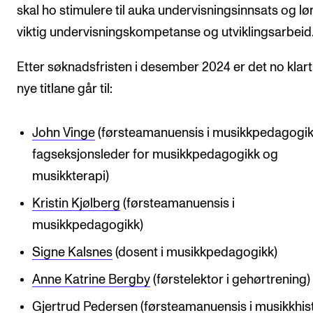
Nyheter for studenter
skal ho stimulere til auka undervisningsinnsats og lø
Etter noter nyhetsbrev
viktig undervisningskompetanse og utviklingsarbeid
Etter søknadsfristen i desember 2024 er det no klart 
KONTAKTER
nye titlane går til:
Kontaktpunkt
Studentutvalet SUT
John Vinge
(førsteamanuensis i musikkpedagogi
fagseksjonsleder for musikkpedagogikk og
Biblioteket
musikkterapi)
Organisasjon
Kristin Kjølberg
(førsteamanuensis i
Hvem gjør hva i administrasjonen?
musikkpedagogikk)
Signe Kalsnes
(dosent i musikkpedagogikk)
Anne Katrine Bergby
(førstelektor i gehørtrening)
Gjertrud Pedersen
(førsteamanuensis i musikkhist