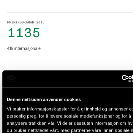
PRIMÆRSØKARAR 2018
1135
419 internasjonale
Rektor Kvalbein er einig i dette.
– At søkinga frå utlandet er god er gledeleg, og helle
Denne nettsiden anvender cookies
så uventa når ein ser på kva det førre rektoratet fekk 
Vi bruker informasjonskapsler for å gi innhold og annonser et
internasjonal omdømmebygging. På eit meir prosai
personlig preg, for å levere sosiale mediefunksjoner og for å
plan speler det nok også inn at kandidatane ikkje tre
analysere trafikken vår. Vi deler dessuten informasjon om h
møte opp fysisk, i alle fall ikkje i første runde, seier ho
du bruker nettstedet vårt, med partnerne våre innen sosiale 