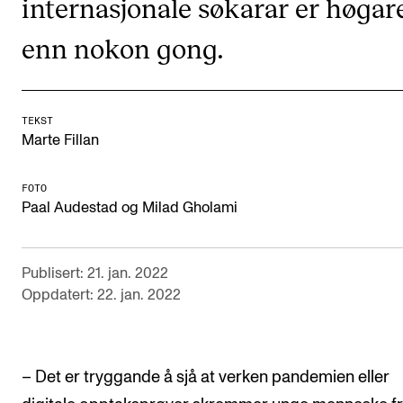
internasjonale søkarar er høgar
KONSERTER
enn nokon gong.
Gjennomføre konserter og arrangementer
Plakat, program og markedsføring
TEKST
Offentlige konserter
Marte Fillan
Interne konserter og arrangementer
FOTO
Låne utstyr
Paal Audestad og Milad Gholami
PRAKTISK
Publisert: 21. jan. 2022
Oppdatert: 22. jan. 2022
Canvas
IT og digitale tjenester
Sibelius – Notation Software
– Det er tryggande å sjå at verken pandemien eller
Rom, bygg, saler og studio