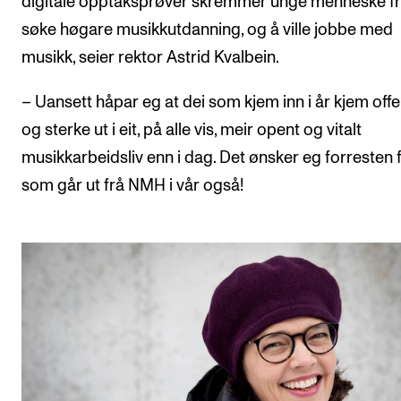
digitale opptaksprøver skremmer unge menneske fr
Semesterregistrering
søke høgare musikkutdanning, og å ville jobbe med
musikk, seier rektor Astrid Kvalbein.
STUDENTLIV
– Uansett håpar eg at dei som kjem inn i år kjem off
Læringsressurser
og sterke ut i eit, på alle vis, meir opent og vitalt
Si ifra!
musikkarbeidsliv enn i dag. Det ønsker eg forresten f
Betalte spilleoppdrag
som går ut frå NMH i vår også!
Utveksling og reiser
Velferd og helse
Mangfold og likestilling
AKTUELT
Arrangementer