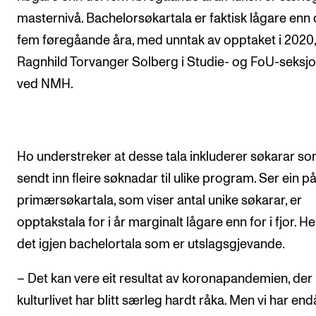
masternivå. Bachelorsøkartala er faktisk lågare enn 
fem føregåande åra, med unntak av opptaket i 2020,
Ragnhild Torvanger Solberg i Studie- og FoU-seksj
ved NMH.
Ho understreker at desse tala inkluderer søkarar so
sendt inn fleire søknadar til ulike program. Ser ein p
primærsøkartala, som viser antal unike søkarar, er
opptakstala for i år marginalt lågare enn for i fjor. He
det igjen bachelortala som er utslagsgjevande.
– Det kan vere eit resultat av koronapandemien, der
kulturlivet har blitt særleg hardt råka. Men vi har end