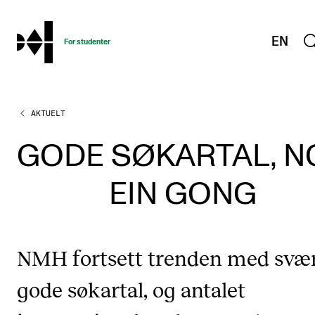
hjem
EN
For studenter
AKTUELT
STUDIENE
Eksamen, arbeidskrav og vitnemål
GODE SØKARTAL, N
Studieplaner og emner
EIN GONG
Studiekalender
Tilrettelegging og fritak
Timeplaner og undervisning
NMH fortsett trenden med svæ
Valgemner
gode søkartal, og antalet
Lover og regler