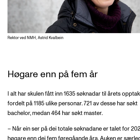
Nyheter for studenter
Etter noter nyhetsbrev
KONTAKTER
Rektor ved NMH, Astrid Kvalbein
Kontaktpunkt
Studentutvalet SUT
Biblioteket
Høgare enn på fem år
Organisasjon
Hvem gjør hva i administrasjonen?
I alt har skulen fått inn 1635 søknadar til årets opptak
fordelt på 1185 ulike personar. 721 av desse har søkt
bachelor, medan 464 har søkt master.
– Når ein ser på dei totale søknadane er talet for 20
høgare enn dei fem føregåande åra. Auken er særle