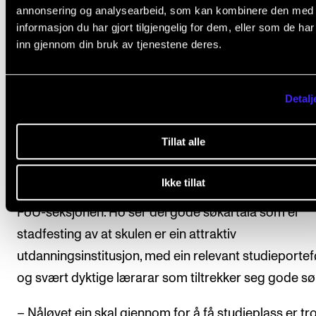
annonsering og analysearbeid, som kan kombinere den med
– Det kan også tenkast at fleire vil studere i eit anna 
informasjon du har gjort tilgjengelig for dem, eller som de ha
inn gjennom din bruk av tjenestene deres.
grunna avgrensa reisemoglegheiter dei siste åra, m
er spekulasjonar, seier Solberg.
Detalj
Tillat alle
Trekkplaster
Ikke tillat
Camilla Sønstabø Thorkildsen er seksjonssjef i Stud
FoU-seksjonen. Ho ser dei gode søkartala som ei
stadfesting av at skulen er ein attraktiv
utdanningsinstitusjon, med ein relevant studieportef
og svært dyktige lærarar som tiltrekker seg gode sø
– Nåløyet ein skal gjennom for å få studieplass er tr