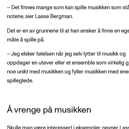
Nyheter for studenter
– Det finnes mange som kan spille musikken som stå
Etter noter nyhetsbrev
notene, sier Lasse Bergman.
Det er en av grunnene til at han ønsker å finne en eg
KONTAKTER
måte å spille på.
Kontaktpunkt
Studentutvalet SUT
– Jeg elsker følelsen når jeg selv lytter til musikk og
oppdager en utøver eller et ensemble som virkelig g
Biblioteket
noe unikt med musikken og fyller musikken med ene
Organisasjon
spilleglede.
Hvem gjør hva i administrasjonen?
Å vrenge på musikken
Skulle man være interessert i eksempler, nevner Las