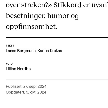
over streken?» Stikkord er uvan
Semesterregistrering
besetninger, humor og
STUDENTLIV
oppfinnsomhet.
Læringsressurser
Si ifra!
TEKST
Betalte spilleoppdrag
Lasse Bergmann, Karina Krokaa
Utveksling og reiser
FOTO
Velferd og helse
Lillian Nordbø
Mangfold og likestilling
Publisert: 27. sep. 2024
AKTUELT
Oppdatert: 9. okt. 2024
Arrangementer