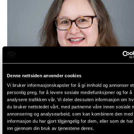
Denne nettsiden anvender cookies
Vi bruker informasjonskapsler for å gi innhold og annonser et
personlig preg, for å levere sosiale mediefunksjoner og for å
analysere trafikken vår. Vi deler dessuten informasjon om h
du bruker nettstedet vårt, med partnerne våre innen sosiale 
annonsering og analysearbeid, som kan kombinere den med
Hva gjør du nå, Aslaug Louise Slette?
informasjon du har gjort tilgjengelig for dem, eller som de ha
inn gjennom din bruk av tjenestene deres.
22. juni 2026