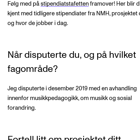
Nyheter for studenter
Følg med på
stipendiatstafetten
framover! Her blir 
kjent med tidligere stipendiater fra NMH, prosjektet
Etter noter nyhetsbrev
og hvor de jobber i dag.
KONTAKTER
Kontaktpunkt
Når disputerte du, og på hvilket
Studentutvalet SUT
fagområde?
Biblioteket
Organisasjon
Jeg disputerte i desember 2019 med en avhandling
Hvem gjør hva i administrasjonen?
innenfor musikkpedagogikk, om musikk og sosial
forandring.
Fortell litt om prosjektet ditt