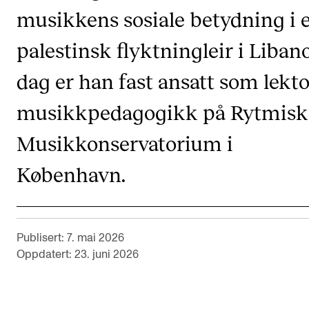
musikkens sosiale betydning i 
Semesterregistrering
palestinsk flyktningleir i Libano
STUDENTLIV
dag er han fast ansatt som lekto
Læringsressurser
musikkpedagogikk på Rytmisk
Si ifra!
Musikkonservatorium i
Betalte spilleoppdrag
Utveksling og reiser
København.
Velferd og helse
Mangfold og likestilling
Publisert: 7. mai 2026
Oppdatert: 23. juni 2026
AKTUELT
Arrangementer