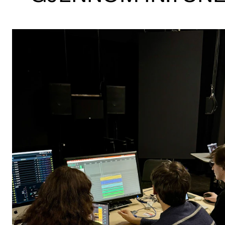
KONSERTER
Gjennomføre konserter og arrangementer
Plakat, program og markedsføring
Offentlige konserter
Interne konserter og arrangementer
Låne utstyr
PRAKTISK
Canvas
IT og digitale tjenester
Sibelius – Notation Software
Rom, bygg, saler og studio