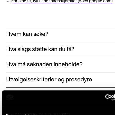
For å søke, fyll ut søknadsskjemaet (docs.google.com)
Hvem kan søke?
Hva slags støtte kan du få?
Hva må søknaden inneholde?
Utvelgelseskriterier og prosedyre
Trenger du råd?