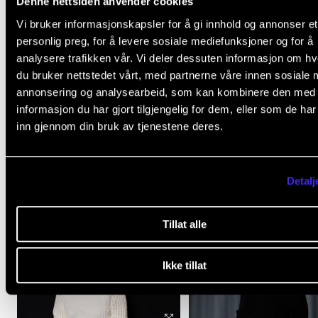
Denne nettsiden anvender cookies
Vi bruker informasjonskapsler for å gi innhold og annonser et
Hvis du trenger råd om å utvikle ideen din til en søkn
personlig preg, for å levere sosiale mediefunksjoner og for å
kontakt med IN.TUNEs kontaktpersoner ved NMH,
R
analysere trafikken vår. Vi deler dessuten informasjon om h
du bruker nettstedet vårt, med partnerne våre innen sosiale 
Hauge Sund
og studentleder
Lucie Lou Champs
på 
annonsering og analysearbeid, som kan kombinere den med
post eller teams.
informasjon du har gjort tilgjengelig for dem, eller som de ha
inn gjennom din bruk av tjenestene deres.
Hør også med dem for å komme i kontakt med
medstudenter ved de andre IN.TUNE-institusjonene.
Detalj
Tillat alle
Ikke tillat