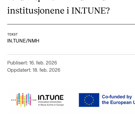
Nyheter for studenter
institusjonene i IN.TUNE?
Etter noter nyhetsbrev
KONTAKTER
TEKST
IN.TUNE/NMH
Kontaktpunkt
Studentutvalet SUT
Publisert: 16. feb. 2026
Biblioteket
Oppdatert: 18. feb. 2026
Organisasjon
Hvem gjør hva i administrasjonen?