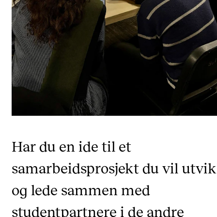
Semesterregistrering
STUDENTLIV
Læringsressurser
Si ifra!
Betalte spilleoppdrag
Utveksling og reiser
Velferd og helse
Har du en ide til et
Mangfold og likestilling
samarbeidsprosjekt du vil utvik
og lede sammen med
AKTUELT
Arrangementer
studentpartnere i de andre