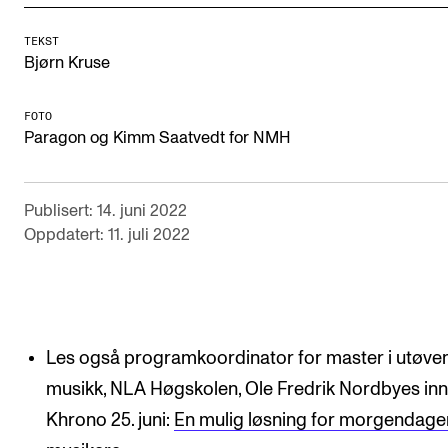
Semesterregistrering
TEKST
Bjørn Kruse
STUDENTLIV
FOTO
Læringsressurser
Paragon og Kimm Saatvedt for NMH
Si ifra!
Betalte spilleoppdrag
Publisert: 14. juni 2022
Oppdatert: 11. juli 2022
Utveksling og reiser
Velferd og helse
Mangfold og likestilling
Les også programkoordinator for master i utøve
AKTUELT
musikk, NLA Høgskolen, Ole Fredrik Nordbyes inn
Khrono 25. juni:
En mulig løsning for morgendage
Arrangementer