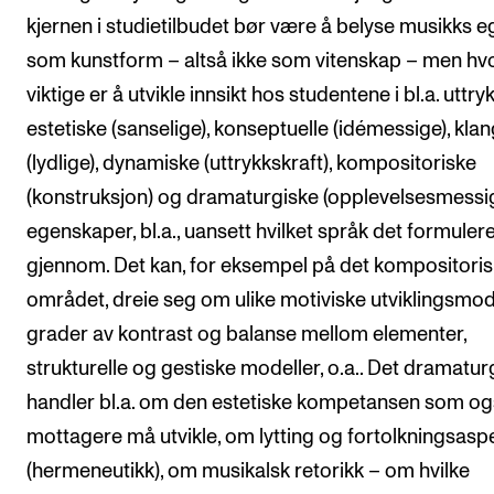
kjernen i studietilbudet bør være å belyse musikks e
som kunstform – altså ikke som vitenskap – men hv
viktige er å utvikle innsikt hos studentene i bl.a. uttry
estetiske (sanselige), konseptuelle (idémessige), klan
(lydlige), dynamiske (uttrykkskraft), kompositoriske
(konstruksjon) og dramaturgiske (opplevelsesmessi
egenskaper, bl.a., uansett hvilket språk det formuler
gjennom. Det kan, for eksempel på det kompositori
området, dreie seg om ulike motiviske utviklingsmode
grader av kontrast og balanse mellom elementer,
strukturelle og gestiske modeller, o.a.. Det dramatur
handler bl.a. om den estetiske kompetansen som o
mottagere må utvikle, om lytting og fortolkningsasp
(hermeneutikk), om musikalsk retorikk – om hvilke