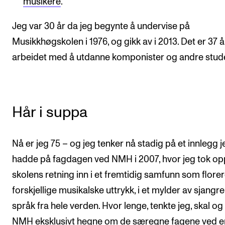
musikere
.
Nyheter for studenter
Etter noter nyhetsbrev
Jeg var 30 år da jeg begynte å undervise på
Musikkhøgskolen i 1976, og gikk av i 2013. Det er 37 år
KONTAKTER
arbeidet med å utdanne komponister og andre stude
Kontaktpunkt
Studentutvalet SUT
Hår i suppa
Biblioteket
Organisasjon
Nå er jeg 75 – og jeg tenker nå stadig på et innlegg j
Hvem gjør hva i administrasjonen?
hadde på fagdagen ved NMH i 2007, hvor jeg tok op
skolens retning inn i et fremtidig samfunn som florer
forskjellige musikalske uttrykk, i et mylder av sjangr
språk fra hele verden. Hvor lenge, tenkte jeg, skal og
NMH eksklusivt hegne om de særegne fagene ved e