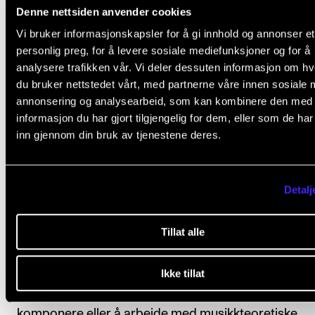
Denne nettsiden anvender cookies
Vi bruker informasjonskapsler for å gi innhold og annonser et
personlig preg, for å levere sosiale mediefunksjoner og for å
analysere trafikken vår. Vi deler dessuten informasjon om h
Studentenes eget uttrykk
du bruker nettstedet vårt, med partnerne våre innen sosiale 
annonsering og analysearbeid, som kan kombinere den med
I tillegg til denne solide kjernen av fellesfag er den li
informasjon du har gjort tilgjengelig for dem, eller som de ha
inn gjennom din bruk av tjenestene deres.
viktige gruppen med mer sjanger- og stilspesifikke f
ARENA 2, hvor studenten gis anledning til å overføre
anvende og knytte den generelle innsikten fra Arena 1
Detalj
sitt eget uttrykk, om det så er folkemusikk, samtidsm
jazz, pop, utenomeuropeisk musikk – eller klassisk ve
Tillat alle
kunstmusikk. Eller didaktiske og vitenskapelige fag. 
her bl.a. den verdifulle individuelle veiledningen finne
Ikke tillat
sted, enten det dreier seg om å spille et instrument, 
komponere eller å arbeide med musikkteoretiske