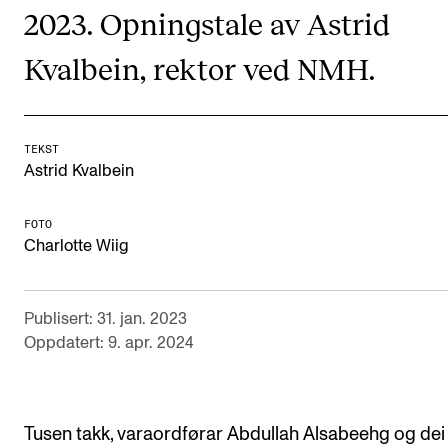
2023. Opningstale av Astrid
Semesterregistrering
Kvalbein, rektor ved NMH.
STUDENTLIV
Læringsressurser
TEKST
Si ifra!
Astrid Kvalbein
Betalte spilleoppdrag
FOTO
Utveksling og reiser
Charlotte Wiig
Velferd og helse
Mangfold og likestilling
Publisert: 31. jan. 2023
Oppdatert: 9. apr. 2024
AKTUELT
Arrangementer
Tusen takk, varaordførar Abdullah Alsabeehg og dei