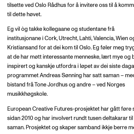
Nyheter for studenter
tilsette ved Oslo Rådhus for å invitere oss til å komm
Etter noter nyhetsbrev
til dette høvet.
Eg vil òg takke kollegaane og studentane frå
KONTAKTER
institusjonane i Cork, Utrecht, Lahti, Valencia, Wien o
Kontaktpunkt
Kristiansand for at dei kom til Oslo. Eg føler meg tr
Studentutvalet SUT
at de har møtt interessante menneske, lært mye og bl
inspirert og kanskje utfordra i løpet av dei siste dag
Biblioteket
programmet Andreas Sønning har satt saman – me
Organisasjon
bistand frå Tone Jordhus og andre – ved Norges
Hvem gjør hva i administrasjonen?
musikkhøgskole.
European Creative Futures-prosjektet har gått føre
sidan 2010 og har involvert rundt tusen deltakarar til
saman. Prosjektet og skaper samband ikkje berre m