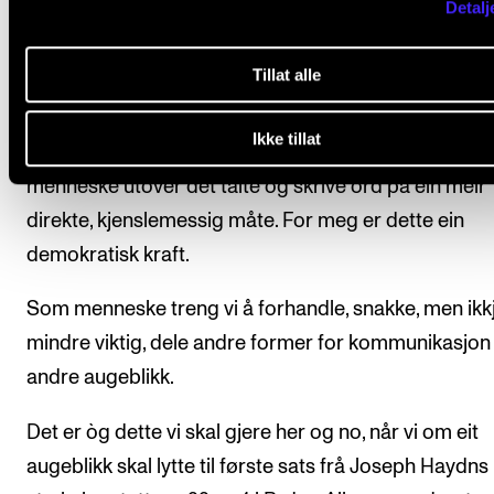
Detalj
For meg handlar dette òg om relasjonar. Konsertritu
er ei felles, menneskeleg oppleving – uansett form el
Tillat alle
sjanger.
Ikke tillat
Musikk er eit spesielt språk i den forstand at det kan
menneske utover det talte og skrive ord på ein meir
direkte, kjenslemessig måte. For meg er dette ein
demokratisk kraft.
Som menneske treng vi å forhandle, snakke, men ikk
mindre viktig, dele andre former for kommunikasjon
andre augeblikk.
Det er òg dette vi skal gjere her og no, når vi om eit
augeblikk skal lytte til første sats frå Joseph Haydns