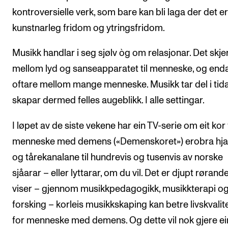
kontroversielle verk, som bare kan bli laga der det er
kunstnarleg fridom og ytringsfridom.
Musikk handlar i seg sjølv òg om relasjonar. Det skje
mellom lyd og sanseapparatet til menneske, og end
oftare mellom mange menneske. Musikk tar del i tid
skapar dermed felles augeblikk. I alle settingar.
I løpet av de siste vekene har ein TV-serie om eit kor 
menneske med demens («Demenskoret») erobra hja
og tårekanalane til hundrevis og tusenvis av norske
sjåarar – eller lyttarar, om du vil. Det er djupt rørand
viser – gjennom musikkpedagogikk, musikkterapi o
forsking – korleis musikkskaping kan betre livskvalit
for menneske med demens. Og dette vil nok gjere ei