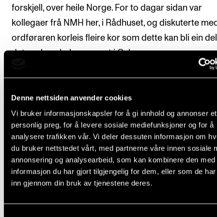
forskjell, over heile Norge. For to dagar sidan var
kollegaer frå NMH her, i Rådhuset, og diskuterte me
ordføraren korleis fleire kor som dette kan bli ein del
det vanlege helsevesenet i Oslo.
Prosjekt som dette demonstrerer musikkens kraft på
måte, og fokuserer ikkje på kor gode dei profesjonel
Denne nettsiden anvender cookies
utøvarane er, men på kva godt musikk gjer for ein an
Vi bruker informasjonskapsler for å gi innhold og annonser et
eller andre.
personlig preg, for å levere sosiale mediefunksjoner og for å
analysere trafikken vår. Vi deler dessuten informasjon om h
På den andre ytterlegheita (kanskje) kan vi tenke på 
du bruker nettstedet vårt, med partnerne våre innen sosiale 
annonsering og analysearbeid, som kan kombinere den med
klassisk konsert, der folk blir instruert til – eller bare 
informasjon du har gjort tilgjengelig for dem, eller som de ha
dei må (etter å ha betalt dyre billettar) – sitte stille, ik
inn gjennom din bruk av tjenestene deres.
applaudere mellom satsane, og ta inn eit sjølvsendig
kunstverk.