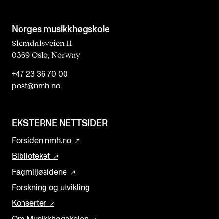
Norges musikk­høgskole
Slemdalsveien 11
0369 Oslo, Norway
+47 23 36 70 00
post@nmh.no
EKSTERNE NETTSIDER
Forsiden nmh.no
Biblioteket
Fagmiljøsidene
Forskning og utvikling
Konserter
Om Musikkhøgskolen