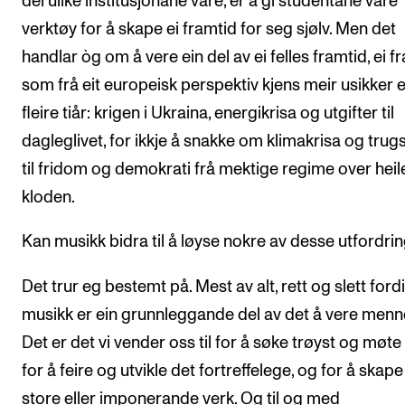
dei ulike institusjonane våre, er å gi studentane våre
verktøy for å skape ei framtid for seg sjølv. Men det
handlar òg om å vere ein del av ei felles framtid, ei f
som frå eit europeisk perspektiv kjens meir usikker 
fleire tiår: krigen i Ukraina, energikrisa og utgifter til
dagleglivet, for ikkje å snakke om klimakrisa og trug
til fridom og demokrati frå mektige regime over heil
kloden.
Kan musikk bidra til å løyse nokre av desse utfordri
Det trur eg bestemt på. Mest av alt, rett og slett fordi
musikk er ein grunnleggande del av det å vere menn
Det er det vi vender oss til for å søke trøyst og møte 
for å feire og utvikle det fortreffelege, og for å skape
store eller imponerande verk. Og til og med