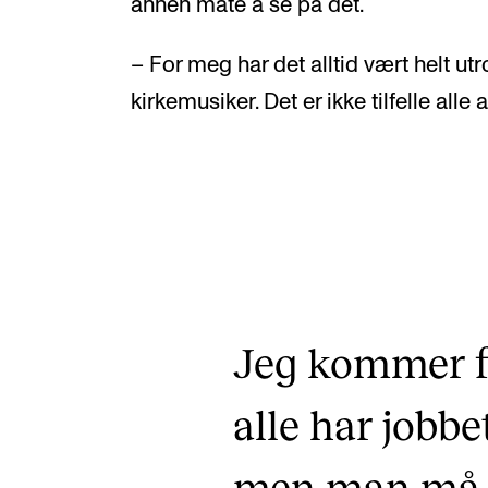
annen måte å se på det.
– For meg har det alltid vært helt ut
kirkemusiker. Det er ikke tilfelle alle 
Jeg kommer fr
alle har jobb
men man må o