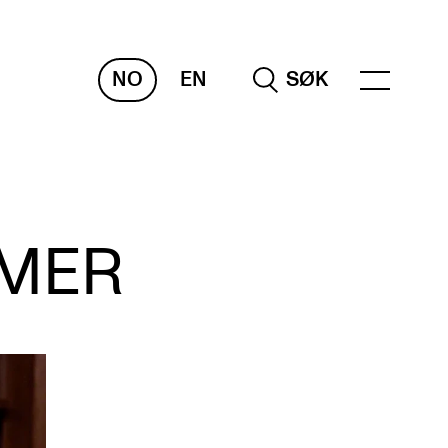
NO
EN
SØK
RAKTISK
MMER
nvas
og digitale tjenester
belius – Notation Software
m, bygg, saler og studio
mesterregistrering