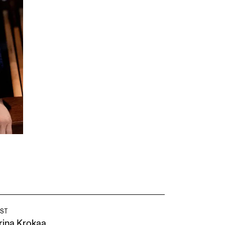
ST
rina Krokaa