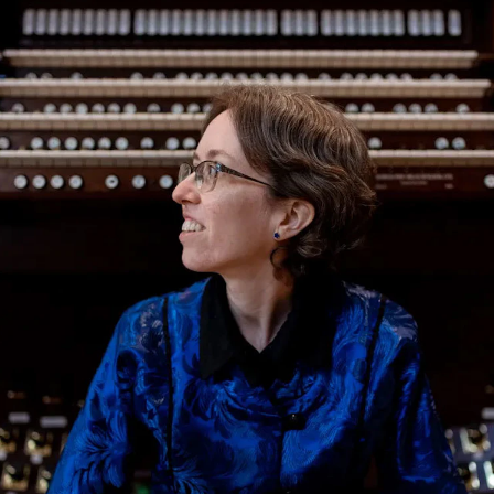
AKTUELT
K
Arrangementer
Ko
Nyheter for studenter
St
Etter noter nyhetsbrev
Bib
Or
Hv