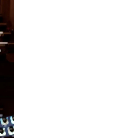
ONTAKTER
ntaktpunkt
udentutvalet SUT
lioteket
ganisasjon
em gjør hva i administrasjonen?