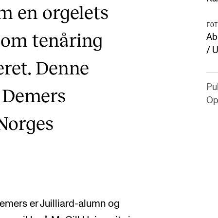
m en orgelets
FOT
som tenåring
Ab
/ 
eret. Denne
Pub
e Demers
Op
 Norges
emers er Juilliard-alumn og