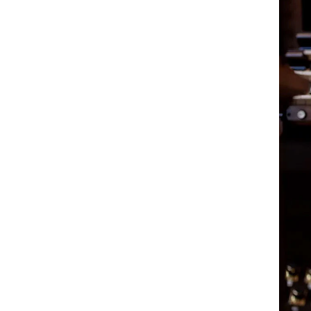
Valgemner
Lover og regler
STUDENTLIV
Læringsressurser
Si ifra!
Betalte spilleoppdrag
Utveksling og reiser
Velferd og helse
Mangfold og likestilling