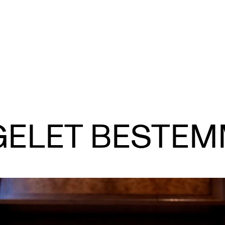
KONSERTER
P
ELET BESTE
Gjennomføre konserter og arrangementer
Ca
Plakat, program og markedsføring
IT 
Offentlige konserter
Si
Interne konserter og arrangementer
Ro
Låne utstyr
Se