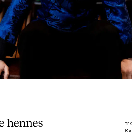
ne hennes
TEK
Ka