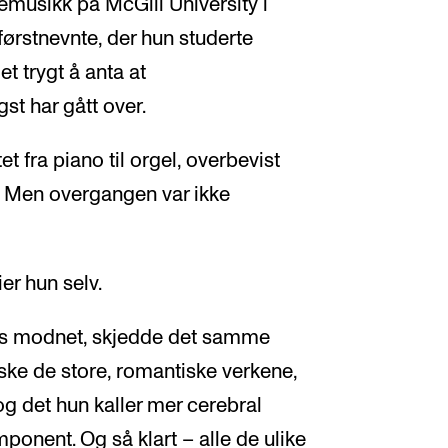
kemusikk på McGill University i
førstnevnte, der hun studerte
 trygt å anta at
gst har gått over.
t fra piano til orgel, overbevist
. Men overgangen var ikke
ier hun selv.
s modnet, skjedde det samme
ske de store, romantiske verkene,
g det hun kaller mer cerebral
onent. Og så klart – alle de ulike