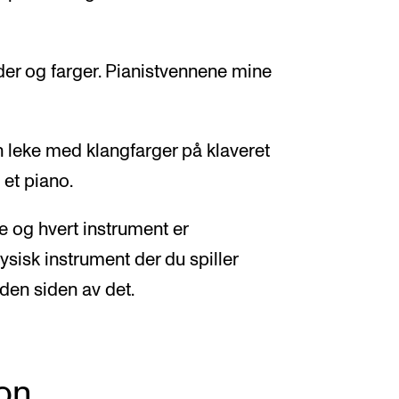
yder og farger. Pianistvennene mine
an leke med klangfarger på klaveret
 et piano.
e og hvert instrument er
fysisk instrument der du spiller
 den siden av det.
on