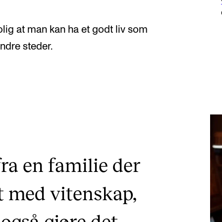
rolig at man kan ha et godt liv som
andre steder.
a en familie der
et med vitenskap,
gså gjøre det