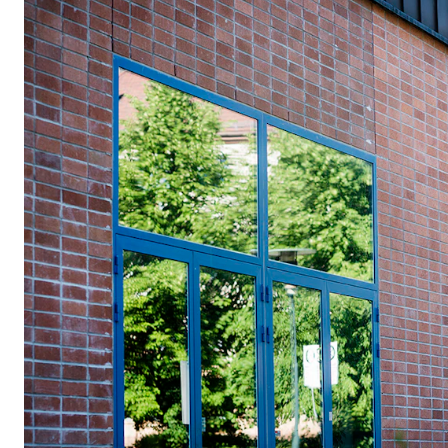
KONSERTER
Gjennomføre konserter og arrangementer
Plakat, program og markedsføring
Offentlige konserter
Interne konserter og arrangementer
Låne utstyr
PRAKTISK
Canvas
IT og digitale tjenester
Sibelius – Notation Software
Rom, bygg, saler og studio