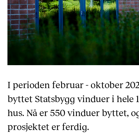
Semesterregistrering
STUDENTLIV
Læringsressurser
Si ifra!
Betalte spilleoppdrag
Utveksling og reiser
I perioden februar - oktober 20
Velferd og helse
byttet Statsbygg vinduer i hele 1
Mangfold og likestilling
hus. Nå er 550 vinduer byttet, o
AKTUELT
prosjektet er ferdig.
Arrangementer