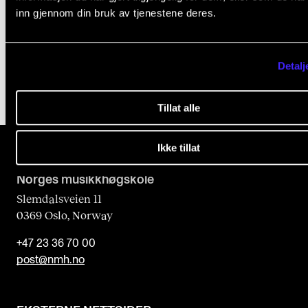
Robert Haugan
,
inn gjennom din bruk av tjenestene deres.
Seksjonssjef
Drift og IKT
Detalj
Tillat alle
Ikke tillat
Norges musikk­høgskole
Slemdalsveien 11
0369 Oslo, Norway
+47 23 36 70 00
post@nmh.no