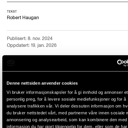
Nyheter for studenter
Etter noter nyhetsbrev
TEKST
Robert Haugan
KONTAKTER
Publisert: 8. nov. 2024
Kontaktpunkt
Oppdatert: 19. jan. 2026
Studentutvalet SUT
Biblioteket
Kontaktperson
Organisasjon
Denne nettsiden anvender cookies
Hvem gjør hva i administrasjonen?
Om du oppdager noe som er galt med et vindu så me
Vi bruker informasjonskapsler for å gi innhold og annonser et
personlig preg, for å levere sosiale mediefunksjoner og for å
robert.haugan@nmh.no
. Det kan være dugg mellom
analysere trafikken vår. Vi deler dessuten informasjon om h
glassene, at vinduet er vanskelig å åpne eller lukke, o
du bruker nettstedet vårt, med partnerne våre innen sosiale 
annonsering og analysearbeid, som kan kombinere den med
informasjon du har gjort tilgjengelig for dem, eller som de ha