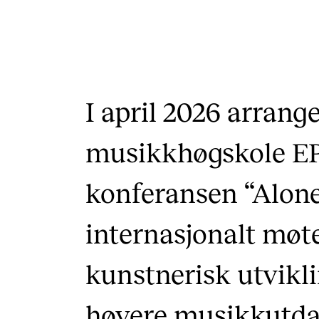
I april 2026 arrang
musikkhøgskole 
konferansen “Alone
internasjonalt møte
kunstnerisk utvikli
høyere musikkutda