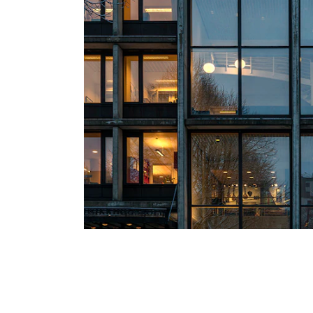
Valgemner
Lover og regler
STUDENTLIV
Læringsressurser
Si ifra!
Betalte spilleoppdrag
Utveksling og reiser
Velferd og helse
Mangfold og likestilling