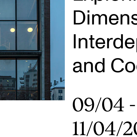
Dimens
Interd
AKTUELT
K
and Co
Arrangementer
Ko
Nyheter for studenter
St
Etter noter nyhetsbrev
Bib
09/04
-
Or
Hv
11/04/