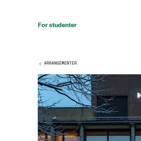
hjem
For studenter
ARRANGEMENTER
STUDIENE
Eksamen, arbeidskrav og vitnemål
Studieplaner og emner
Studiekalender
Tilrettelegging og fritak
Timeplaner og undervisning