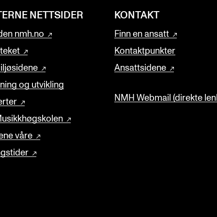
TERNE NETTSIDER
KONTAKT
den nmh.no
Finn en ansatt
oteket
Kontaktpunkter
ljøsidene
Ansattsidene
ning og utvikling
NMH Webmail (direkte lenk
rter
usikkhøgskolen
ene våre
gstider