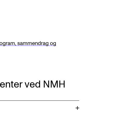
t program, sammendrag og
denter ved NMH