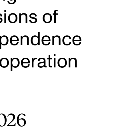
ions of
ependence
ONTAKTER
operation
ntaktpunkt
udentutvalet SUT
lioteket
ganisasjon
em gjør hva i administrasjonen?
2026