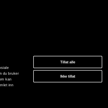
Tillat alle
osiale
n du bruker
Ikke tillat
som kan
mlet inn