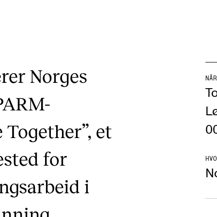
erer Norges
NÅR
To
EPARM-
Lø
 Together”, et
00
sted for
HVO
N
ngsarbeid i
nning.