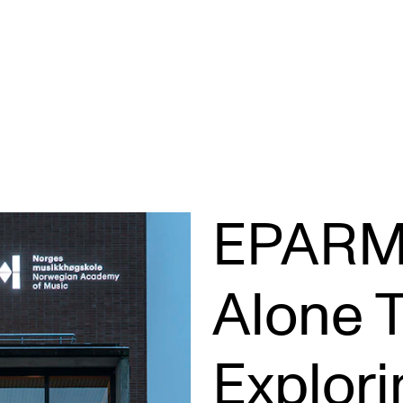
KONSERTER
P
EPARM
Gjennomføre konserter og arrangementer
Ca
Plakat, program og markedsføring
IT 
Alone T
Offentlige konserter
Si
Interne konserter og arrangementer
Ro
Explori
Låne utstyr
Se