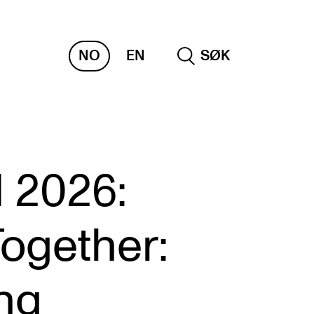
NO
EN
SØK
RAKTISK
 2026:
nvas
og digitale tjenester
ogether:
belius – Notation Software
m, bygg, saler og studio
ng
mesterregistrering