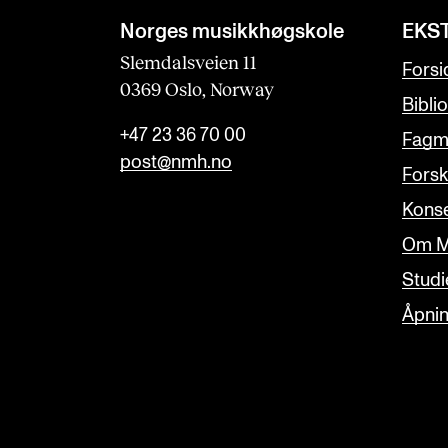
Norges musikk­høgskole
EKS
Slemdalsveien 11
Forsi
0369 Oslo, Norway
Bibli
+47 23 36 70 00
Fagmi
post@nmh.no
Forsk
Konse
Om M
Studi
Åpnin