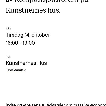
Nyheter for studenter
Kunstnernes hus.
Etter noter nyhetsbrev
KONTAKTER
NÅR
Tirsdag 14. oktober
Kontaktpunkt
16:00
-
19:00
Studentutvalet SUT
Biblioteket
HVOR
Organisasjon
Kunstnernes Hus
Hvem gjør hva i administrasjonen?
Finn veien
Indre og ytre sensur! Advarsler om massive økonom