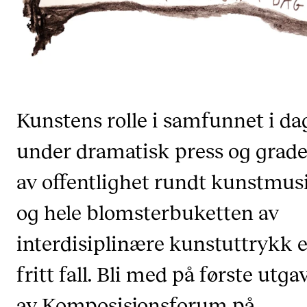
Semesterregistrering
STUDENTLIV
Læringsressurser
Kunstens rolle i samfunnet i da
Si ifra!
Betalte spilleoppdrag
under dramatisk press og grad
Utveksling og reiser
av offentlighet rundt kunstmus
Velferd og helse
og hele blomsterbuketten av
Mangfold og likestilling
interdisiplinære kunstuttrykk e
AKTUELT
fritt fall. Bli med på første utga
Arrangementer
av Komposisjonsforum på