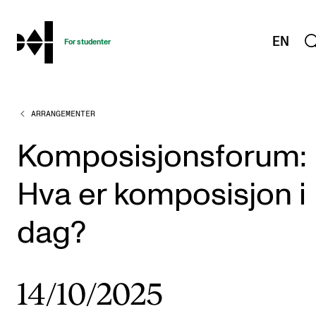
hjem
EN
For studenter
ARRANGEMENTER
STUDIENE
Eksamen, arbeidskrav og vitnemål
Komposisjonsforum:
Studieplaner og emner
Hva er komposisjon i
Studiekalender
Tilrettelegging og fritak
dag?
Timeplaner og undervisning
Valgemner
14/10/2025
Lover og regler