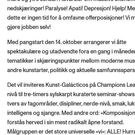
nedskjæringer! Paralyse! Apati! Depresjon! Hjelp! M
dette er ingen tid for å omfavne offerposisjoner! Vi 
gjøre jobben selv!
Med pangstart den 14. oktober arrangerer vi åtte
spektakulære og utadvendte fora en gang i måned
tematikker i skjæringspunkter mellom moderne musi
andre kunstarter, politikk og aktuelle samfunnsspør
Det vil inviteres Kunst-Galácticos på Champions Le
nivå til tre-timers sylskarpt kuraterte seminar-shows
tvers av fagområder, disipliner, nerde-nivå, smak, lukt
intelligens og sjangre. Med andre ord: «Komposisjo
forstås herved i sin mest radikalt åpne forstand.
Målgruppen er det store universelle «vi»: ALLE! Hurr