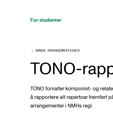
hjem
For studenter
ANNEN ARRANGEMENTSINFO
STUDIENE
TONO-rapp
Eksamen, arbeidskrav og vitnemål
Studieplaner og emner
Studiekalender
TONO forvalter komponist- og relatert
Tilrettelegging og fritak
å rapportere alt repertoar fremført p
Timeplaner og undervisning
arrangementer i NMHs regi.