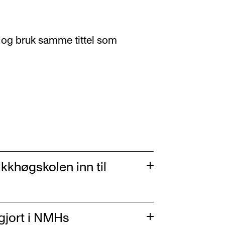
 og bruk samme tittel som
l
kkhøgskolen inn til
ggjort i NMHs