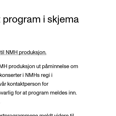
t program i skjema
 til NMH produksjon.
NMH produksjon ut påminnelse om
konserter i NMHs regi i
vår kontaktperson for
varlig for at program meldes inn.
.
sertprogrammene meldt videre til