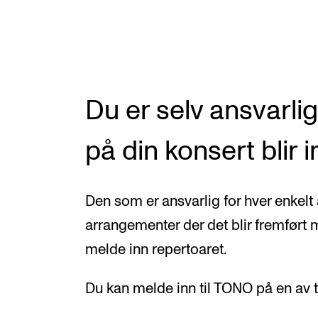
Valgemner
Lover og regler
Du er selv ansvarlig
STUDENTLIV
Læringsressurser
på din konsert blir 
Si ifra!
Betalte spilleoppdrag
Den som er ansvarlig for hver enkelt 
arrangementer der det blir fremført m
Utveksling og reiser
melde inn repertoaret.
Velferd og helse
Mangfold og likestilling
Du kan melde inn til TONO på en av t