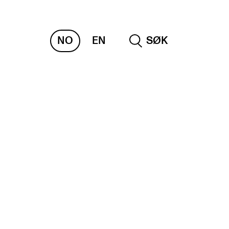
NO
EN
SØK
RAKTISK
nvas
og digitale tjenester
belius – Notation Software
m, bygg, saler og studio
mesterregistrering