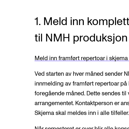
1. Meld inn komplet
til NMH produksjon
Meld inn framført repertoar i skjema
Ved starten av hver måned sender 
innmelding av framført repertoar på 
foregående måned. Dette sendes til 
arrangementet. Kontaktperson er ans
Skjema skal meldes inn i alle tilfeller
Når semesteret er over blir alle kon