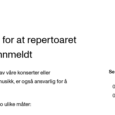
 for at repertoaret
AKTUELT
K
Arrangementer
Ko
innmeldt
Nyheter for studenter
St
Etter noter nyhetsbrev
Bib
Se
av våre konserter eller
usikk, er også ansvarlig for å
Or
Hv
o ulike måter: