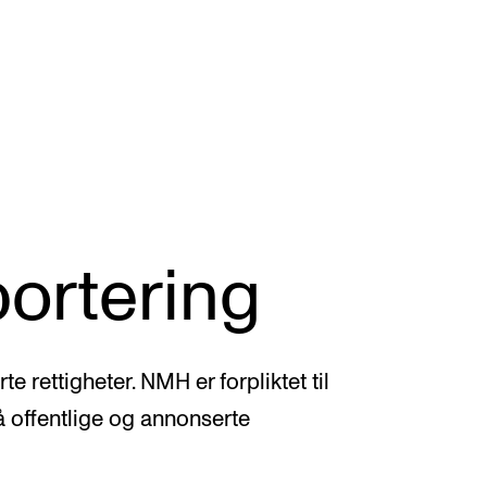
KONSERTER
P
ortering
Gjennomføre konserter og arrangementer
Ca
Plakat, program og markedsføring
IT 
Offentlige konserter
Si
e rettigheter. NMH er forpliktet til
Interne konserter og arrangementer
Ro
å offentlige og annonserte
Låne utstyr
Se