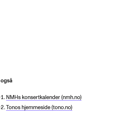
ONTAKTER
ntaktpunkt
udentutvalet SUT
lioteket
 også
ganisasjon
NMHs konsertkalender (nmh.no)
em gjør hva i administrasjonen?
Tonos hjemmeside (tono.no)