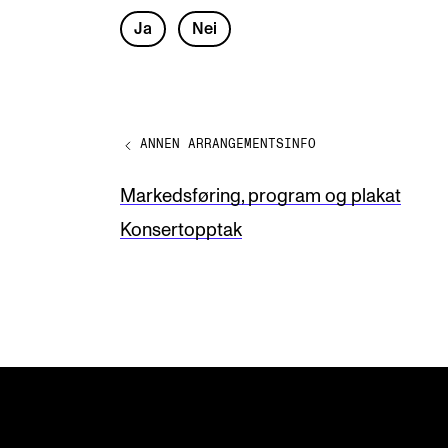
L
Ja
Nei
e
a
v
ANNEN ARRANGEMENTSINFO
e
t
Markedsføring, program og plakat
h
Konsertopptak
i
s
f
i
e
l