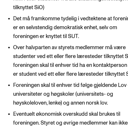
Nyheter for studenter
tilknyttet SiO)
Etter noter nyhetsbrev
Det må framkomme tydelig i vedtektene at foren
er en selvstendig demokratisk enhet, selv om
KONTAKTER
foreningen er knyttet til SUT.
Kontaktpunkt
Over halvparten av styrets medlemmer må være
Studentutvalet SUT
studenter ved ett eller flere læresteder tilknyttet 
Biblioteket
foreningen skal til enhver tid ha en kontaktperso
er student ved ett eller flere læresteder tilknyttet 
Organisasjon
Hvem gjør hva i administrasjonen?
Foreningen skal til enhver tid følge gjeldende Lo
universiteter og høgskoler (universitets- og
høyskoleloven, lenke) og annen norsk lov.
Eventuelt økonomisk overskudd skal brukes til
foreningen. Styret og øvrige medlemmer kan ikke 