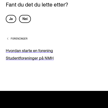
Fant du det du lette etter?
L
Ja
Nei
e
a
FORENINGER
v
e
Hvordan starte en forening
t
Studentforeninger på NMH
h
i
s
f
i
e