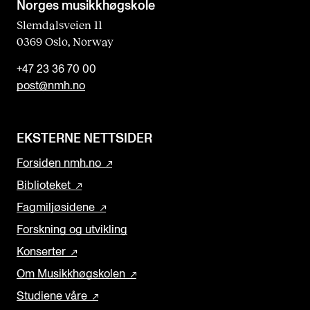
l
Norges musikk­høgskole
d
Slemdalsveien 11
0369 Oslo, Norway
b
l
+47 23 36 70 00
a
post@nmh.no
n
k
EKSTERNE NETTSIDER
Forsiden nmh.no
Biblioteket
Fagmiljøsidene
Forskning og utvikling
Konserter
Om Musikkhøgskolen
Studiene våre