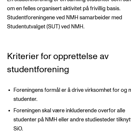
om en felles organisert aktivitet på frivillig basis.
KONSERTER
Studentforeningene ved NMH samarbeider med
Gjennomføre konserter og arrangementer
Studentutvalget (SUT) ved NMH.
Plakat, program og markedsføring
Offentlige konserter
Kriterier for opprettelse av
Interne konserter og arrangementer
Låne utstyr
studentforening
PRAKTISK
Foreningens formål er å drive virksomhet for og
Canvas
studenter.
IT og digitale tjenester
Foreningen skal være inkluderende overfor alle
Sibelius – Notation Software
studenter på NMH eller andre studiesteder tilknyt
Rom, bygg, saler og studio
SiO.