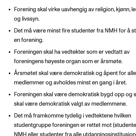
Semesterregistrering
Forening skal virke uavhengig av religion, kjønn, l
og livssyn.
STUDENTLIV
Det må være minst fire studenter fra NMH for å s
en forening.
Læringsressurser
Si ifra!
Foreningen skal ha vedtekter som er vedtatt av
foreningens høyeste organ som er årsmøte.
Betalte spilleoppdrag
Årsmøtet skal være demokratisk og åpent for all
Utveksling og reiser
medlemmer og avholdes minst en gang i året.
Velferd og helse
Foreningen skal være demokratisk bygd opp og s
Mangfold og likestilling
skal være demokratisk valgt av medlemmene.
Det må framkomme tydelig i vedtektene hvilken
AKTUELT
studentgruppe foreningen er rettet mot (student
Arrangementer
NMH eller studenter fra alle utdanningsinstitusjo