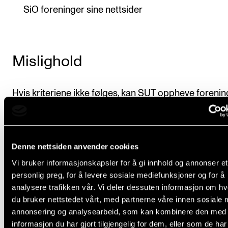
SiO foreninger sine nettsider
Mislighold
Hvis kriteriene ikke følges, kan SUT oppheve foreni
med øyeblikkelig virkning.
Denne nettsiden anvender cookies
Avvikling
Vi bruker informasjonskapsler for å gi innhold og annonser et
personlig preg, for å levere sosiale mediefunksjoner og for å
analysere trafikken vår. Vi deler dessuten informasjon om h
Ved avvikling skal eventuelt overskudd overføres til 
du bruker nettstedet vårt, med partnerne våre innen sosiale 
ideell organisasjon i tråd med foreningens vedtekter
annonsering og analysearbeid, som kan kombinere den med
informasjon du har gjort tilgjengelig for dem, eller som de ha
ikke skal det overføres til SUT.