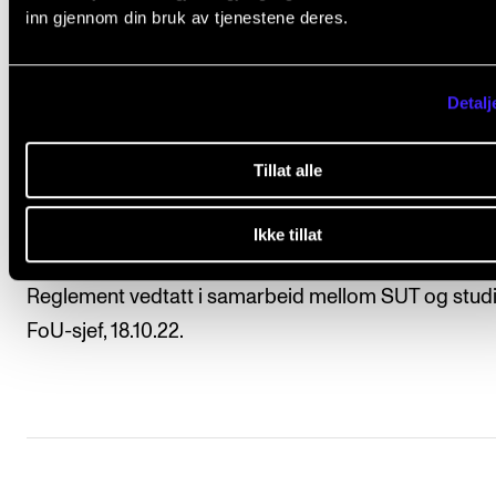
inn gjennom din bruk av tjenestene deres.
Publisering av informasjon
Detalj
Tillat alle
Informasjon om foreningen publiseres på NMH og 
sine nettsider. Dette er for at andre studenter kan fi
Ikke tillat
foreningen og bli medlem.
Reglement vedtatt i samarbeid mellom SUT og stud
FoU-sjef, 18.10.22.