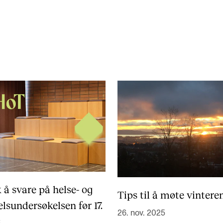
AKTUELT
K
Arrangementer
Ko
Nyheter for studenter
St
Etter noter nyhetsbrev
Bib
Or
Hv
 å svare på helse- og
Tips til å møte vintere
elsundersøkelsen før 17.
26. nov. 2025
s