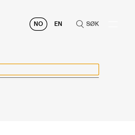
NO
EN
SØK
RAKTISK
nvas
og digitale tjenester
belius – Notation Software
m, bygg, saler og studio
mesterregistrering