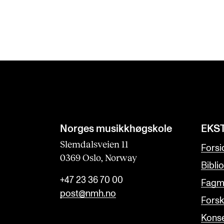
Norges musikk­høgskole
EKS
Slemdalsveien 11
Forsi
0369 Oslo, Norway
Bibli
+47 23 36 70 00
Fagmi
post@nmh.no
Forsk
Konse