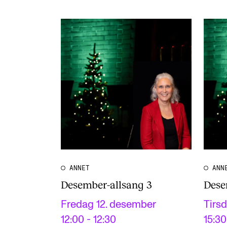
ANNET
ANN
Desember-allsang 3
Dese
Fredag 12. desember
Tirs
12:00 - 12:30
15:30