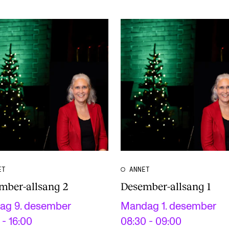
ET
ANNET
mber-allsang 2
Desember-allsang 1
dag 9. desember
Mandag 1. desember
 - 16:00
08:30 - 09:00