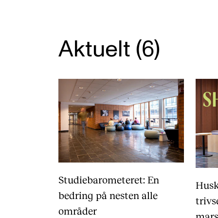
Valgemner
Lover og regler
Aktuelt (6)
STUDENTLIV
Læringsressurser
Si ifra!
Betalte spilleoppdrag
Utveksling og reiser
Velferd og helse
Studiebarometeret: En
Husk
Mangfold og likestilling
bedring på nesten alle
trivs
områder
mar