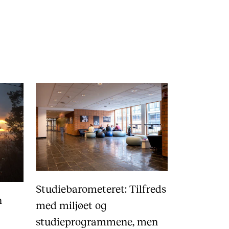
ONTAKTER
ntaktpunkt
udentutvalet SUT
lioteket
ganisasjon
em gjør hva i administrasjonen?
Studiebarometeret: Tilfreds
n
med miljøet og
studieprogrammene, men