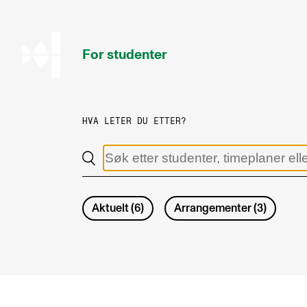
hjem
For studenter
HVA LETER DU ETTER?
STUDIENE
Eksamen, arbeidskrav og vitnemål
Studieplaner og emner
Aktuelt
(
6
)
Arrangementer
(
3
)
Studiekalender
Tilrettelegging og fritak
Timeplaner og undervisning