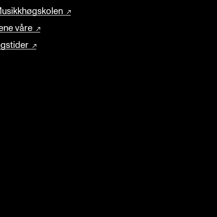
usikkhøgskolen
ene våre
gstider