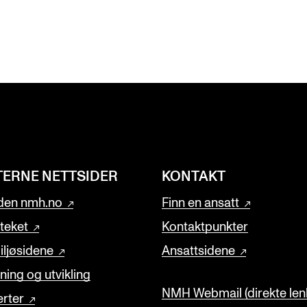
TERNE NETTSIDER
KONTAKT
den nmh.no
Finn en ansatt
oteket
Kontaktpunkter
ljøsidene
Ansattsidene
ning og utvikling
NMH Webmail (direkte lenk
rter