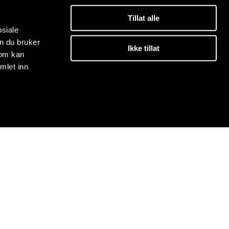
Tillat alle
osiale
n du bruker
Ikke tillat
som kan
mlet inn