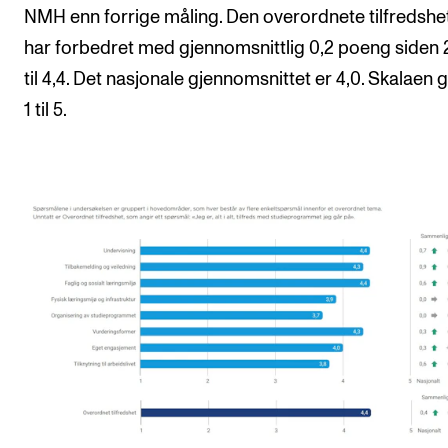
Nyheter for studenter
NMH enn forrige måling. Den overordnete tilfredshe
Etter noter nyhetsbrev
har forbedret med gjennomsnittlig 0,2 poeng siden
til 4,4. Det nasjonale gjennomsnittet er 4,0. Skalaen g
1 til 5.
KONTAKTER
Kontaktpunkt
Studentutvalet SUT
Biblioteket
Organisasjon
Hvem gjør hva i administrasjonen?