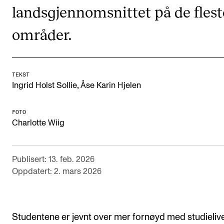
landsgjennomsnittet på de flest
Semesterregistrering
områder.
STUDENTLIV
Læringsressurser
TEKST
Si ifra!
,
Ingrid Holst Sollie
Åse Karin Hjelen
Betalte spilleoppdrag
FOTO
Utveksling og reiser
Charlotte Wiig
Velferd og helse
Mangfold og likestilling
Publisert: 13. feb. 2026
Oppdatert: 2. mars 2026
AKTUELT
Arrangementer
Studentene er jevnt over mer fornøyd med studieliv