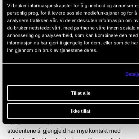
Studentene er også mer fornøyd med informasjone
Vi bruker informasjonskapsler for å gi innhold og annonser et
personlig preg, for å levere sosiale mediefunksjoner og for å
får om relevante yrker og bransjer. Her er det en o
analysere trafikken vår. Vi deler dessuten informasjon om h
i skåren på 0,5 fra i fjor.
du bruker nettstedet vårt, med partnerne våre innen sosiale 
annonsering og analysearbeid, som kan kombinere den med
Studentene ved NMH gir muligheter til å jobbe med
informasjon du har gjort tilgjengelig for dem, eller som de ha
prosjekter/oppgaver i samarbeid med arbeidslivet 
inn gjennom din bruk av tjenestene deres.
skår på 3,6. Samtidig skårer de 0,9 poeng over
landsgjennomsnittet på spørsmål om representanter
Detalj
arbeidslivet bidrar i undervisningen.
Dette kan virke som et paradoks – med dårlig og go
Tillat alle
samtidig på to ulike spørsmål om kontakt med
Ikke tillat
arbeidslivet. En forklaring kan være at det skrives lit
oppgaver, særlig på våre utøverstudier, men at
studentene til gjengjeld har mye kontakt med