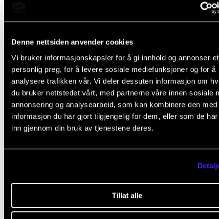
Emnestruktur
Denne nettsiden anvender cookies
Vi bruker informasjonskapsler for å gi innhold og annonser et
personlig preg, for å levere sosiale mediefunksjoner og for å
analysere trafikken vår. Vi deler dessuten informasjon om h
du bruker nettstedet vårt, med partnerne våre innen sosiale 
Angi veivalg/instrumentvalg
annonsering og analysearbeid, som kan kombinere den med
informasjon du har gjort tilgjengelig for dem, eller som de ha
inn gjennom din bruk av tjenestene deres.
Utøvende emner (30 stp.)
Detalj
Emne
Stp. 
Tillat alle
1
.