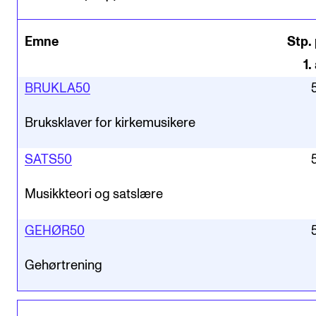
Emne
Stp. 
1
.
BRUKLA50
Bruksklaver for kirkemusikere
SATS50
Musikkteori og satslære
GEHØR50
Gehørtrening