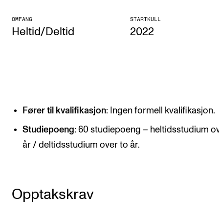
KONSERTER
OMFANG
STARTKULL
Heltid/Deltid
2022
Gjennomføre konserter og arrangementer
Plakat, program og markedsføring
Offentlige konserter
Interne konserter og arrangementer
Låne utstyr
Fører til kvalifikasjon
: Ingen formell kvalifikasjon.
Studiepoeng
: 60 studiepoeng – heltidsstudium ov
PRAKTISK
år / deltidsstudium over to år.
Canvas
IT og digitale tjenester
Opptakskrav
Sibelius – Notation Software
Rom, bygg, saler og studio