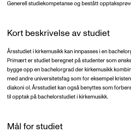
Generell studiekompetanse og bestått opptaksprøv
Semesterregistrering
STUDENTLIV
Kort beskrivelse av studiet
Læringsressurser
Si ifra!
Årsstudiet i kirkemusikk kan innpasses i en bachelor
Betalte spilleoppdrag
Primært er studiet beregnet på studenter som ønske
bygge opp en bachelorgrad der kirkemusikk kombi
Utveksling og reiser
med andre universitetsfag som for eksempel kriste
Velferd og helse
diakoni ol. Årsstudiet kan også benyttes som forber
Mangfold og likestilling
til opptak på bachelorstudiet i kirkemusikk.
AKTUELT
Arrangementer
Mål for studiet