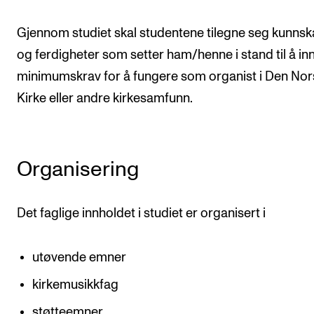
Nyheter for studenter
Etter noter nyhetsbrev
Gjennom studiet skal studentene tilegne seg kunns
og ferdigheter som setter ham/henne i stand til å inn
minimumskrav for å fungere som organist i Den No
KONTAKTER
Kirke eller andre kirkesamfunn.
Kontaktpunkt
Studentutvalet SUT
Biblioteket
Organisering
Organisasjon
Hvem gjør hva i administrasjonen?
Det faglige innholdet i studiet er organisert i
utøvende emner
kirkemusikkfag
støtteemner