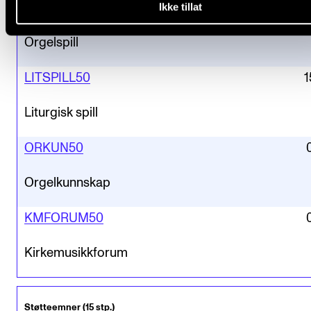
Ikke tillat
KMHO50
1
Orgelspill
LITSPILL50
1
Liturgisk spill
ORKUN50
Orgelkunnskap
KMFORUM50
Kirkemusikkforum
Støtteemner (15 stp.)