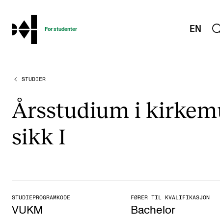
hjem
EN
For studenter
STUDIER
STUDIENE
Eksamen, arbeidskrav og vitnemål
Års­stu­di­um i kirke­m
Studieplaner og emner
sikk I
Studiekalender
Tilrettelegging og fritak
Timeplaner og undervisning
Valgemner
STUDIEPROGRAMKODE
FØRER TIL KVALIFIKASJON
Lover og regler
VUKM
Bachelor