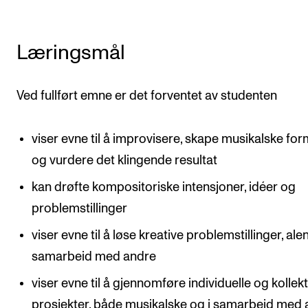
Nyheter for studenter
Etter noter nyhetsbrev
Læringsmål
KONTAKTER
Ved fullført emne er det forventet av studenten
Kontaktpunkt
Studentutvalet SUT
viser evne til å improvisere, skape musikalske fo
Biblioteket
og vurdere det klingende resultat
Organisasjon
kan drøfte kompositoriske intensjoner, idéer og
Hvem gjør hva i administrasjonen?
problemstillinger
viser evne til å løse kreative problemstillinger, ale
samarbeid med andre
viser evne til å gjennomføre individuelle og kollek
prosjekter, både musikalske og i samarbeid med