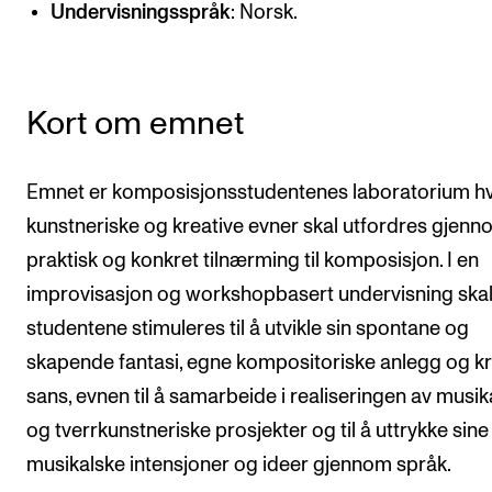
Undervisningsspråk
: Norsk.
Semesterregistrering
STUDENTLIV
Kort om emnet
Læringsressurser
Si ifra!
Emnet er komposisjonsstudentenes laboratorium h
Betalte spilleoppdrag
kunstneriske og kreative evner skal utfordres gjen
praktisk og konkret tilnærming til komposisjon. I en
Utveksling og reiser
improvisasjon og workshopbasert undervisning ska
Velferd og helse
studentene stimuleres til å utvikle sin spontane og
Mangfold og likestilling
skapende fantasi, egne kompositoriske anlegg og kri
sans, evnen til å samarbeide i realiseringen av musik
AKTUELT
og tverrkunstneriske prosjekter og til å uttrykke sine
Arrangementer
musikalske intensjoner og ideer gjennom språk.