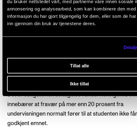
organisering, se "Organisering" under beskrivelsen a
du bruker nettstedet vårt, med partnerne våre innen sosiale 
annonsering og analysearbeid, som kan kombinere den med
enkelte studieprogram.
informasjon du har gjort tilgjengelig for dem, eller som de ha
inn gjennom din bruk av tjenestene deres.
Studenten meldes automatisk opp til
undervisning/veiledning og vurdering i emnet, i henho
den progresjon som er fastsatt i utdanningsplanen.
Detalj
Tillat alle
Arbeidskrav
Ikke tillat
Det er obligatorisk deltagelse i undervisningen. Dett
innebærer at fravær på mer enn 20 prosent fra
undervisningen normalt fører til at studenten ikke få
godkjent emnet.