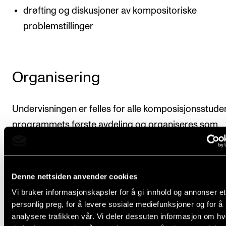
drøfting og diskusjoner av kompositoriske
problemstillinger
Organisering
Undervisningen er felles for alle komposisjonsstuden
programmets første avdeling og organiseres som
blokkundervisning. Undervisningen foregår i gruppe
forutsetter samarbeid studentene imellom. Utbyttet
fellesundervisningen i dette emnet er derfor spesielt
Denne nettsiden anvender cookies
avhengig av den enkelte students aktive deltagelse.
Vi bruker informasjonskapsler for å gi innhold og annonser et
personlig preg, for å levere sosiale mediefunksjoner og for å
For oversikt over veiledende undervisningsmengde
analysere trafikken vår. Vi deler dessuten informasjon om h