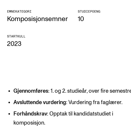
KONSERTER
EMNEKATEGORI
STUDIEPOENG
Komposisjonsemner
10
Gjennomføre konserter og arrangementer
Plakat, program og markedsføring
STARTKULL
2023
Offentlige konserter
Interne konserter og arrangementer
Låne utstyr
PRAKTISK
Gjennomføres
: 1. og 2. studieår, over fire semestr
Canvas
Avsluttende vurdering
: Vurdering fra faglærer.
IT og digitale tjenester
Forhåndskrav
: Opptak til kandidatstudiet i
Sibelius – Notation Software
komposisjon.
Rom, bygg, saler og studio