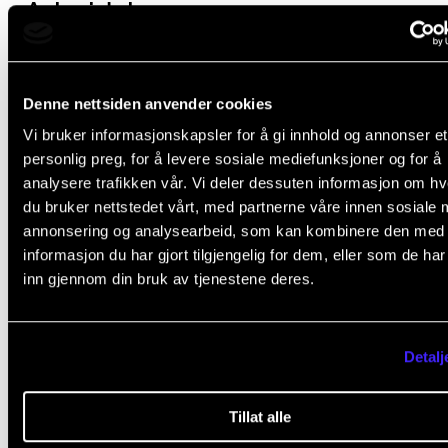
Arbeidskrav
Det er obligatorisk aktiv deltagelse i undervisn
Denne nettsiden anvender cookies
Dette innebærer normalt at fravær på mer enn
Vi bruker informasjonskapsler for å gi innhold og annonser et
prosent medfører at studenten ikke består emn
personlig preg, for å levere sosiale mediefunksjoner og for å
Det forutsettes at man er tilstede på
analysere trafikken vår. Vi deler dessuten informasjon om h
du bruker nettstedet vårt, med partnerne våre innen sosiale 
innøving/innspilling med ensembler med ferdi
annonsering og analysearbeid, som kan kombinere den med
levert notemateriale og deltar i påfølgende
informasjon du har gjort tilgjengelig for dem, eller som de ha
evaluering.
inn gjennom din bruk av tjenestene deres.
Studenten skal presentere egne komposisjone
to samlinger i løpet av emnet. Presentasjonen 
Detalj
danne grunnlag for diskusjon i gruppe.
Tillat alle