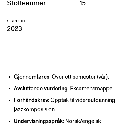
Støtteemner
15
KONSERTER
STARTKULL
Gjennomføre konserter og arrangementer
2023
Plakat, program og markedsføring
Offentlige konserter
Interne konserter og arrangementer
Låne utstyr
Gjennomføres
: Over ett semester (vår).
PRAKTISK
Avsluttende vurdering
: Eksamensmappe
Canvas
Forhåndskrav
: Opptak til videreutdanning i
IT og digitale tjenester
jazzkomposisjon
Sibelius – Notation Software
Undervisningsspråk
: Norsk/engelsk
Rom, bygg, saler og studio