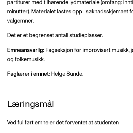
partiturer med tilhørende lydmateriale (omfang: innti
Nyheter for studenter
minutter). Materialet lastes opp i søknadsskjemaet f
Etter noter nyhetsbrev
valgemner.
KONTAKTER
Det er et begrenset antall studieplasser.
Kontaktpunkt
Emneansvarlig
: Fagseksjon for improvisert musikk, 
Studentutvalet SUT
og folkemusikk.
Biblioteket
Faglærer i emnet
: Helge Sunde.
Organisasjon
Hvem gjør hva i administrasjonen?
Læringsmål
Ved fullført emne er det forventet at studenten