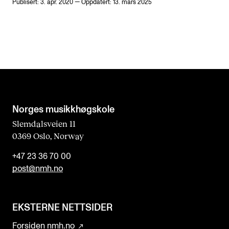
Publisert: 3. apr. 2020 — Oppdatert: 13. mars 2025
Norges musikk­høgskole
Slemdalsveien 11
0369 Oslo, Norway
+47 23 36 70 00
post@nmh.no
EKSTERNE NETTSIDER
Forsiden nmh.no