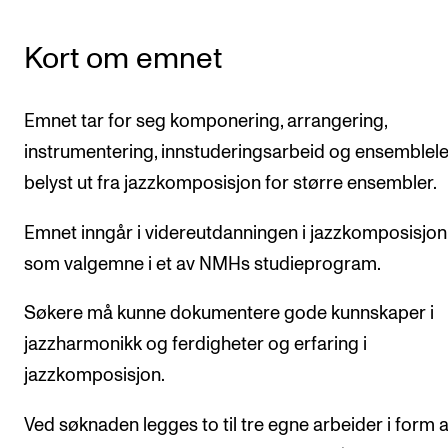
Semesterregistrering
Kort om emnet
STUDENTLIV
Emnet tar for seg komponering, arrangering,
Læringsressurser
instrumentering, innstuderingsarbeid og ensemblel
Si ifra!
belyst ut fra jazzkomposisjon for større ensembler.
Betalte spilleoppdrag
Emnet inngår i videreutdanningen i jazzkomposisjon 
Utveksling og reiser
som valgemne i et av NMHs studieprogram.
Velferd og helse
Mangfold og likestilling
Søkere må kunne dokumentere gode kunnskaper i
jazzharmonikk og ferdigheter og erfaring i
jazzkomposisjon.
AKTUELT
Arrangementer
Ved søknaden legges to til tre egne arbeider i form 