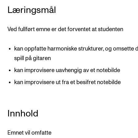
Semesterregistrering
Læringsmål
Ved fullført emne er det forventet at studenten
STUDENTLIV
Læringsressurser
kan oppfatte harmoniske strukturer, og omsette d
Si ifra!
spill på gitaren
Betalte spilleoppdrag
kan improvisere uavhengig av et notebilde
Utveksling og reiser
kan improvisere ut fra et besifret notebilde
Velferd og helse
Mangfold og likestilling
Innhold
AKTUELT
Arrangementer
Emnet vil omfatte