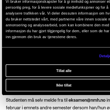
Vi bruker informasjonskapsler for å gi innhold og annonser et
minst 80 prosent av undervisningen i emnet. I tillegg
personlig preg, for å levere sosiale mediefunksjoner og for å
studenten spille ved minst én intern konsert per sem
analysere trafikken vår. Vi deler dessuten informasjon om h
du bruker nettstedet vårt, med partnerne våre innen sosiale 
Avsluttende vurdering fastsettes på grunnlag av en
annonsering og analysearbeid, som kan kombinere den med
individuell vurdering av studentens faglige nivå gje
informasjon du har gjort tilgjengelig for dem, eller som de ha
arbeidet med emnet.
inn gjennom din bruk av tjenestene deres.
Alternativ 2
Detalj
Avsluttende vurdering fastsettes på grunnlag av en
praktisk eksamen med minst to interne sensorer der
Tillat alle
studenten framfører et selvvalgt program på ca. 15
minutter. Studenten vil i tillegg bli prøvet i prima vista
Ikke tillat
og enkel transponering.
Studenten må selv melde fra til
eksamen@nmh.no
in
februar i emnets andre semester dersom han/hun ø