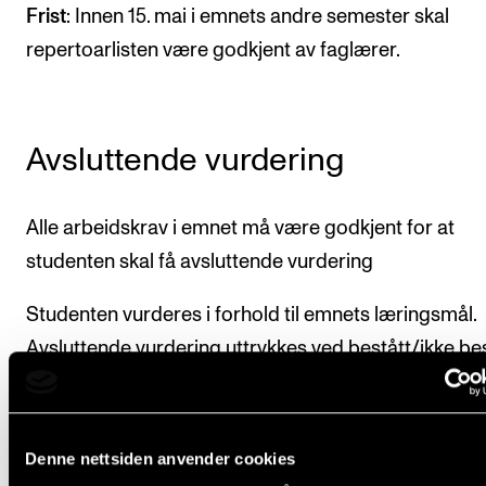
Frist
: Innen 15. mai i emnets andre semester skal
repertoarlisten være godkjent av faglærer.
Avsluttende vurdering
Alle arbeidskrav i emnet må være godkjent for at
studenten skal få avsluttende vurdering
Studenten vurderes i forhold til emnets læringsmål.
Avsluttende vurdering uttrykkes ved bestått/ikke be
og fastsettes på én av to alternative måter:
Alternativ 1 (normalordning)
Denne nettsiden anvender cookies
Studenter som velger alternativ 1, forplikter seg til å