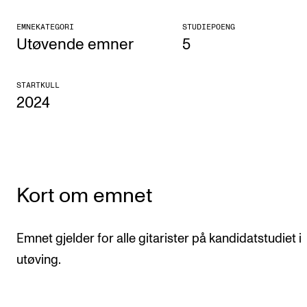
KONSERTER
EMNEKATEGORI
STUDIEPOENG
Utøvende emner
5
Gjennomføre konserter og arrangementer
Plakat, program og markedsføring
STARTKULL
2024
Offentlige konserter
Interne konserter og arrangementer
Låne utstyr
Kort om emnet
PRAKTISK
Canvas
Emnet gjelder for alle gitarister på kandidatstudiet i
IT og digitale tjenester
utøving.
Sibelius – Notation Software
Rom, bygg, saler og studio