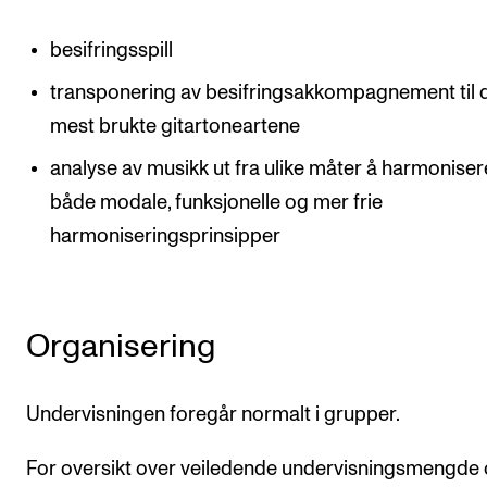
Nyheter for studenter
Etter noter nyhetsbrev
besifringsspill
transponering av besifringsakkompagnement til 
KONTAKTER
mest brukte gitartoneartene
Kontaktpunkt
analyse av musikk ut fra ulike måter å harmoniser
både modale, funksjonelle og mer frie
Studentutvalet SUT
harmoniseringsprinsipper
Biblioteket
Organisasjon
Hvem gjør hva i administrasjonen?
Organisering
Undervisningen foregår normalt i grupper.
For oversikt over veiledende undervisningsmengde