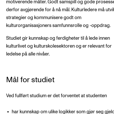
motiverende måter. Godt samspill og gode prosesse
Nyheter for studenter
derfor avgjørende for å nå mål. Kulturledere må utvi
Etter noter nyhetsbrev
strategier og kommunisere godt om
kulturorganisasjoners samfunnsrolle og -oppdrag.
KONTAKTER
Studiet gir kunnskap og ferdigheter til å lede innen
Kontaktpunkt
kulturlivet og kulturskolesektoren og er relevant for
Studentutvalet SUT
ledelse på alle nivåer.
Biblioteket
Organisasjon
Hvem gjør hva i administrasjonen?
Mål for studiet
Ved fullført studium er det forventet at studenten
har kunnskap om ulike logikker som gjør seg gje