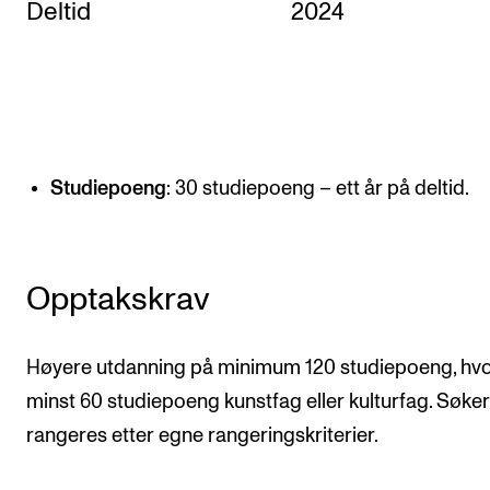
Deltid
2024
KONSERTER
Gjennomføre konserter og arrangementer
Plakat, program og markedsføring
Offentlige konserter
Studiepoeng
: 30 studiepoeng – ett år på deltid.
Interne konserter og arrangementer
Låne utstyr
Opptakskrav
PRAKTISK
Canvas
Høyere utdanning på minimum 120 studiepoeng, hv
IT og digitale tjenester
minst 60 studiepoeng kunstfag eller kulturfag. Søke
rangeres etter egne rangeringskriterier.
Sibelius – Notation Software
Rom, bygg, saler og studio