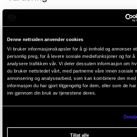
I NMHs emneportefølje inngår både emner som ben
karakterskalaen bestått/ ikke bestått og emner som
benytter den graderte karakterskalaen fra A til F, der
Denne nettsiden anvender cookies
laveste ståkarakter. Hvilket karaktersystem som ben
Vi bruker informasjonskapsler for å gi innhold og annonser et
fremgår av hver enkelt emnebeskrivelse.
personlig preg, for å levere sosiale mediefunksjoner og for å
analysere trafikken vår. Vi deler dessuten informasjon om h
Ytterligere bestemmelser om vurdering og eksamen
du bruker nettstedet vårt, med partnerne våre innen sosiale 
annonsering og analysearbeid, som kan kombinere den med
fastsatt i kapittel VI i
Forskrift om studiene ved Norg
informasjon du har gjort tilgjengelig for dem, eller som de ha
musikkhøgskole
(lovdata.no)
inn gjennom din bruk av tjenestene deres.
Karakterutskrift blir utstedt når studenten har fullfør
studieprogrammet. Emner som inngår i
Detalj
studieprogrammet vises på karakterutskriften, med
vurderingsuttrykk og antall studiepoeng.
Tillat alle