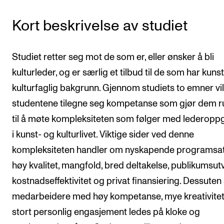
Semesterregistrering
Kort beskrivelse av studiet
STUDENTLIV
Studiet retter seg mot de som er, eller ønsker å bli
Læringsressurser
kulturleder, og er særlig et tilbud til de som har kunst
Si ifra!
kulturfaglig bakgrunn. Gjennom studiets to emner vil
Betalte spilleoppdrag
studentene tilegne seg kompetanse som gjør dem r
til å møte kompleksiteten som følger med lederopp
Utveksling og reiser
i kunst- og kulturlivet. Viktige sider ved denne
Velferd og helse
kompleksiteten handler om nyskapende programsat
Mangfold og likestilling
høy kvalitet, mangfold, bred deltakelse, publikumsutv
kostnadseffektivitet og privat finansiering. Dessuten 
AKTUELT
medarbeidere med høy kompetanse, mye kreativite
Arrangementer
stort personlig engasjement ledes på kloke og