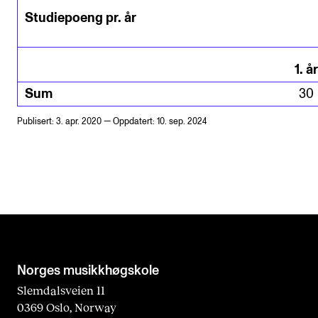
Studiepoeng pr. år
1
.
år
Sum
30
Publisert: 3. apr. 2020 — Oppdatert: 10. sep. 2024
Norges musikk­høgskole
Slemdalsveien 11
0369 Oslo, Norway