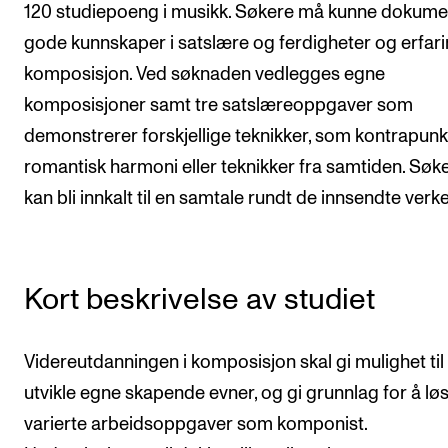
120 studiepoeng i musikk. Søkere må kunne dokume
Semesterregistrering
gode kunnskaper i satslære og ferdigheter og erfari
komposisjon. Ved søknaden vedlegges egne
STUDENTLIV
komposisjoner samt tre satslæreoppgaver som
Læringsressurser
demonstrerer forskjellige teknikker, som kontrapunk
romantisk harmoni eller teknikker fra samtiden. Søk
Si ifra!
kan bli innkalt til en samtale rundt de innsendte verk
Betalte spilleoppdrag
Utveksling og reiser
Velferd og helse
Kort beskrivelse av studiet
Mangfold og likestilling
Videreutdanningen i komposisjon skal gi mulighet til
AKTUELT
utvikle egne skapende evner, og gi grunnlag for å lø
Arrangementer
varierte arbeidsoppgaver som komponist.