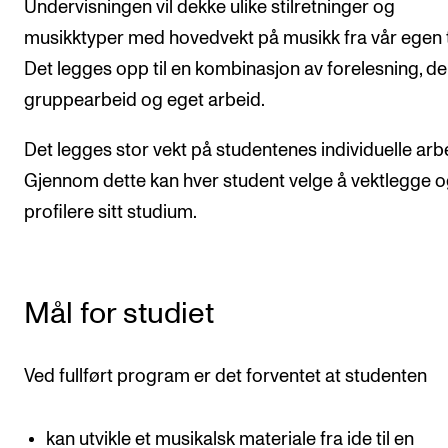
Undervisningen vil dekke ulike stilretninger og
Nyheter for studenter
musikktyper med hovedvekt på musikk fra vår egen t
Etter noter nyhetsbrev
Det legges opp til en kombinasjon av forelesning, de
gruppearbeid og eget arbeid.
KONTAKTER
Det legges stor vekt på studentenes individuelle arbe
Kontaktpunkt
Gjennom dette kan hver student velge å vektlegge 
Studentutvalet SUT
profilere sitt studium.
Biblioteket
Organisasjon
Hvem gjør hva i administrasjonen?
Mål for studiet
Ved fullført program er det forventet at studenten
kan utvikle et musikalsk materiale fra ide til en