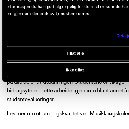
informasjon du har gjort tilgjengelig for dem, eller som de ha
studieprogrammet. Emnet som inngår i
inn gjennom din bruk av tjenestene deres.
studieprogrammet vises på karakterutskriften, med
vurderingsuttrykk og antall studiepoeng.
Detalj
Kvalitet i utdanningen
Tillat alle
Ikke tillat
NMH har et system for å sikre og videreutvikle kvalit
på alle deler av utdanningen. Studentene er viktige
bidragsytere i dette arbeidet gjennom blant annet å d
studentevalueringer.
Les mer om utdanningskvalitet ved Musikkhøgskole