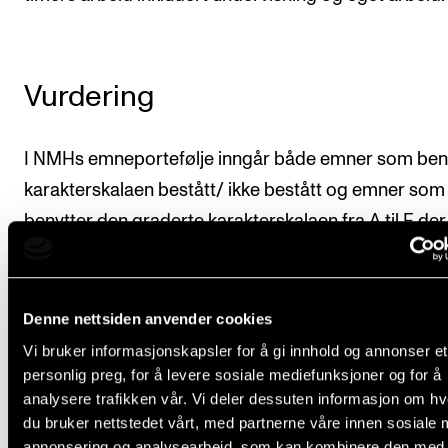
Vurdering
I NMHs emneportefølje inngår både emner som ben
karakterskalaen bestått/ ikke bestått og emner som
benytter den graderte karakterskalaen fra A til F, der
laveste ståkarakter. Hvilket karaktersystem som ben
fremgår av hver enkelt emnebeskrivelse.
Denne nettsiden anvender cookies
Ytterligere bestemmelser om vurdering og eksamen
Vi bruker informasjonskapsler for å gi innhold og annonser et
fastsatt i kapittel VI i
Forskrift om studiene ved Norg
personlig preg, for å levere sosiale mediefunksjoner og for å
musikkhøgskole
(lovdata.no).
analysere trafikken vår. Vi deler dessuten informasjon om h
du bruker nettstedet vårt, med partnerne våre innen sosiale 
Karakterutskrift blir utstedt når studenten har fullfør
annonsering og analysearbeid, som kan kombinere den med