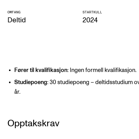
KONSERTER
OMFANG
STARTKULL
Deltid
2024
Gjennomføre konserter og arrangementer
Plakat, program og markedsføring
Offentlige konserter
Interne konserter og arrangementer
Låne utstyr
Fører til kvalifikasjon
: Ingen formell kvalifikasjon.
Studiepoeng
: 30 studiepoeng – deltidsstudium ov
PRAKTISK
år.
Canvas
IT og digitale tjenester
Opptakskrav
Sibelius – Notation Software
Rom, bygg, saler og studio