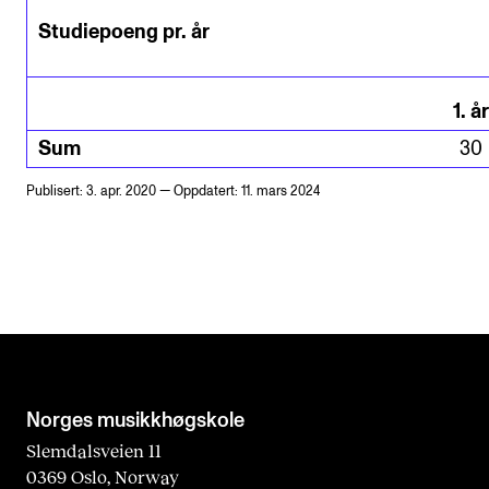
Studiepoeng pr. år
1
.
år
Sum
30
Publisert: 3. apr. 2020 — Oppdatert: 11. mars 2024
Norges musikk­høgskole
Slemdalsveien 11
0369 Oslo, Norway