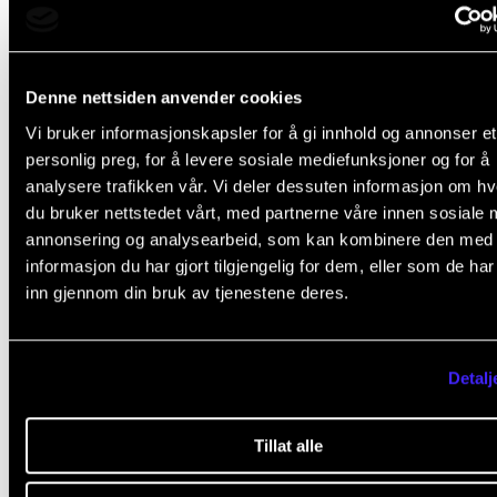
musikerhelse, og spesielt den mentale helsen.
Eksempelvis gjennom seminaret Musikeren og psyk
den store MHPC-konferansen.
Denne nettsiden anvender cookies
Dette blir også tema for flere programposter på C
Vi bruker informasjonskapsler for å gi innhold og annonser et
konferansen.
personlig preg, for å levere sosiale mediefunksjoner og for å
analysere trafikken vår. Vi deler dessuten informasjon om h
– Stipendiat i CEMPE, Damla Tahirbegi, skal snakke o
du bruker nettstedet vårt, med partnerne våre innen sosiale 
annonsering og analysearbeid, som kan kombinere den med
doktorgradsprosjekt om emosjonell regulering i
informasjon du har gjort tilgjengelig for dem, eller som de ha
kammermusikkøvelser. NMH-professor Karette Ste
inn gjennom din bruk av tjenestene deres.
skal holde et lengre paper om sammenhengene me
musikk og helse, sier Stabell.
Detalj
Tillat alle