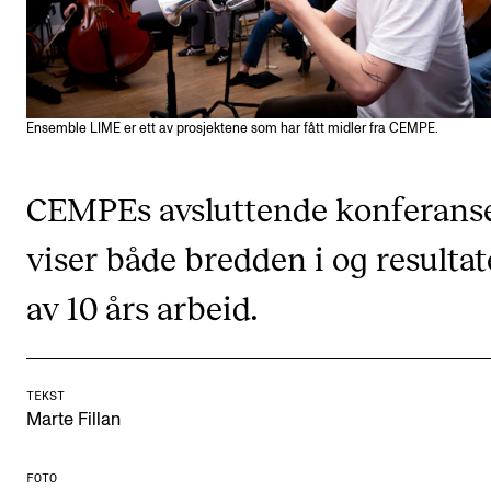
KONSERTER
Gjennomføre konserter og arrangementer
Plakat, program og markedsføring
Ensemble LIME er ett av prosjektene som har fått midler fra CEMPE.
Offentlige konserter
CEMPEs avsluttende konferans
Interne konserter og arrangementer
Låne utstyr
viser både bredden i og resulta
av 10 års arbeid.
PRAKTISK
Canvas
TEKST
IT og digitale tjenester
Marte Fillan
Sibelius – Notation Software
Rom, bygg, saler og studio
FOTO