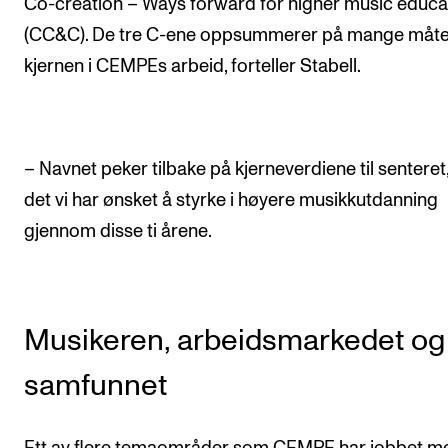
Co-creation – Ways forward for higher music educa
Nyheter for studenter
(CC&C). De tre C-ene oppsummerer på mange måte
Etter noter nyhetsbrev
kjernen i CEMPEs arbeid, forteller Stabell.
KONTAKTER
Kontaktpunkt
– Navnet peker tilbake på kjerneverdiene til senteret
Studentutvalet SUT
det vi har ønsket å styrke i høyere musikkutdanning
Biblioteket
gjennom disse ti årene.
Organisasjon
Hvem gjør hva i administrasjonen?
Musikeren, arbeidsmarkedet og
samfunnet