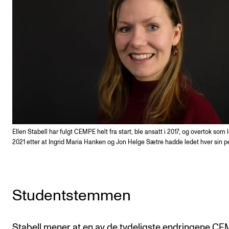
Ellen Stabell har fulgt CEMPE helt fra start, ble ansatt i 2017, og overtok som l
2021 etter at Ingrid Maria Hanken og Jon Helge Sætre hadde ledet hver sin p
Studentstemmen
Stabell mener at en av de tydeligste endringene C