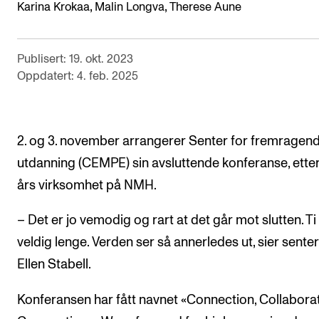
,
,
Karina Krokaa
Malin Longva
Therese Aune
Semesterregistrering
Publisert: 19. okt. 2023
STUDENTLIV
Oppdatert: 4. feb. 2025
Læringsressurser
Si ifra!
2. og 3. november arrangerer Senter for fremragen
Betalte spilleoppdrag
utdanning (CEMPE) sin avsluttende konferanse, etter
Utveksling og reiser
års virksomhet på NMH.
Velferd og helse
– Det er jo vemodig og rart at det går mot slutten. Ti 
Mangfold og likestilling
veldig lenge. Verden ser så annerledes ut, sier sente
Ellen Stabell.
AKTUELT
Arrangementer
Konferansen har fått navnet «Connection, Collabora