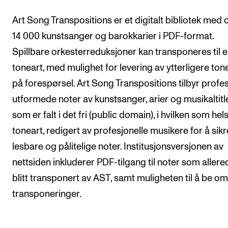
Semesterregistrering
Art Song Transpositions er et digitalt bibliotek med 
14 000 kunstsanger og barokkarier i PDF-format.
STUDENTLIV
Spillbare orkesterreduksjoner kan transponeres til 
Læringsressurser
toneart, med mulighet for levering av ytterligere ton
på forespørsel. Art Song Transpositions tilbyr profes
Si ifra!
utformede noter av kunstsanger, arier og musikaltitl
Betalte spilleoppdrag
som er falt i det fri (public domain), i hvilken som hels
Utveksling og reiser
toneart, redigert av profesjonelle musikere for å sikr
Velferd og helse
lesbare og pålitelige noter. Institusjonsversjonen av
Mangfold og likestilling
nettsiden inkluderer PDF-tilgang til noter som allere
blitt transponert av AST, samt muligheten til å be o
transponeringer.
AKTUELT
Arrangementer