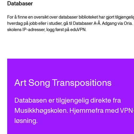
Nyheter for studenter
Databaser
Etter noter nyhetsbrev
For å finne en oversikt over databaser biblioteket har gjort tilgjengelig
hverdag på jobb eller i studier, gå til Databaser A-Å. Adgang via Oria.
skolens IP-adresser, logg først på eduVPN.
KONTAKTER
Kontaktpunkt
Studentutvalet SUT
Biblioteket
Organisasjon
Art Song Transpositions
Hvem gjør hva i administrasjonen?
Databasen er tilgjengelig direkte fra
Musikkhøgskolen. Hjemmefra med VPN
løsning.