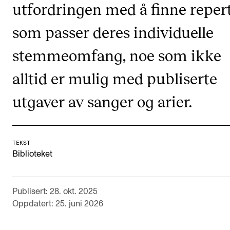
utfordringen med å finne reper
KONSERTER
som passer deres individuelle
Gjennomføre konserter og arrangementer
stemmeomfang, noe som ikke
Plakat, program og markedsføring
alltid er mulig med publiserte
Offentlige konserter
Interne konserter og arrangementer
utgaver av sanger og arier.
Låne utstyr
TEKST
PRAKTISK
Biblioteket
Canvas
IT og digitale tjenester
Publisert: 28. okt. 2025
Oppdatert: 25. juni 2026
Sibelius – Notation Software
Rom, bygg, saler og studio