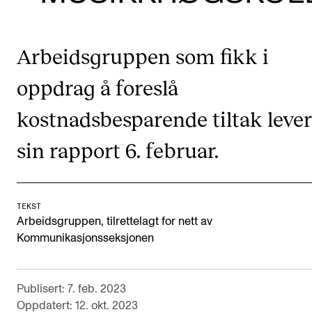
KONSERTER
Arbeidsgruppen som fikk i
Gjennomføre konserter og arrangementer
Plakat, program og markedsføring
oppdrag å foreslå
Offentlige konserter
kostnadsbesparende tiltak lever
Interne konserter og arrangementer
sin rapport 6. februar.
Låne utstyr
PRAKTISK
TEKST
Arbeidsgruppen, tilrettelagt for nett av
Canvas
Kommunikasjonsseksjonen
IT og digitale tjenester
Sibelius – Notation Software
Publisert: 7. feb. 2023
Rom, bygg, saler og studio
Oppdatert: 12. okt. 2023