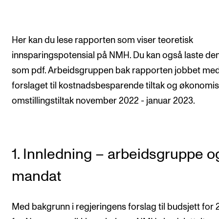
Semesterregistrering
Her kan du lese rapporten som viser teoretisk
STUDENTLIV
innsparingspotensial på NMH. Du kan også laste de
Læringsressurser
som pdf. Arbeidsgruppen bak rapporten jobbet me
Si ifra!
forslaget til kostnadsbesparende tiltak og økonomi
Betalte spilleoppdrag
omstillingstiltak november 2022 - januar 2023.
Utveksling og reiser
Velferd og helse
1. Innledning – arbeidsgruppe o
Mangfold og likestilling
mandat
AKTUELT
Arrangementer
Med bakgrunn i regjeringens forslag til budsjett for