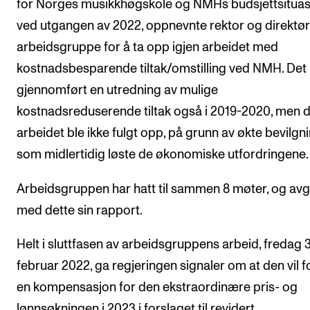
for Norges musikkhøgskole og NMHs budsjettsituas
Nyheter for studenter
ved utgangen av 2022, oppnevnte rektor og direktør
Etter noter nyhetsbrev
arbeidsgruppe for å ta opp igjen arbeidet med
kostnadsbesparende tiltak/omstilling ved NMH. Det 
KONTAKTER
gjennomført en utredning av mulige
Kontaktpunkt
kostnadsreduserende tiltak også i 2019-2020, men d
Studentutvalet SUT
arbeidet ble ikke fulgt opp, på grunn av økte bevilgn
Biblioteket
som midlertidig løste de økonomiske utfordringene.
Organisasjon
Arbeidsgruppen har hatt til sammen 8 møter, og avg
Hvem gjør hva i administrasjonen?
med dette sin rapport.
Helt i sluttfasen av arbeidsgruppens arbeid, fredag 3
februar 2022, ga regjeringen signaler om at den vil f
en kompensasjon for den ekstraordinære pris- og
lønnsøkningen i 2023 i forslaget til revidert