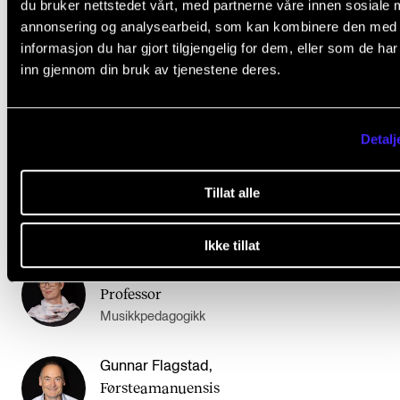
du bruker nettstedet vårt, med partnerne våre innen sosiale 
annonsering og analysearbeid, som kan kombinere den med
informasjon du har gjort tilgjengelig for dem, eller som de ha
inn gjennom din bruk av tjenestene deres.
Astrid Kvalbein
,
Rektor
Musikkhistorie
Detalj
Eyolf Dale
,
Tillat alle
Førsteamanuensis
Jazz-piano
Ikke tillat
Sidsel Karlsen
,
Professor
Musikkpedagogikk
Gunnar Flagstad
,
Førsteamanuensis