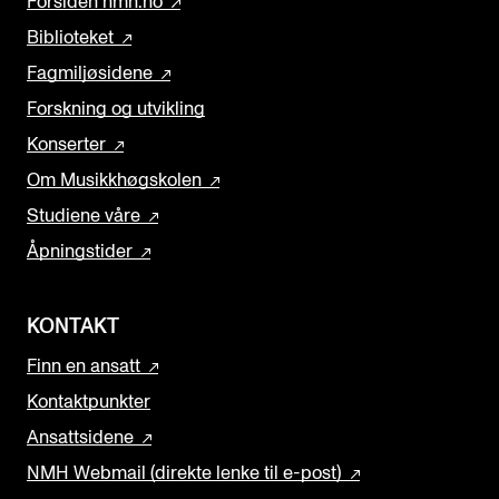
Forsiden nmh.no
Biblioteket
Fagmiljøsidene
Forskning og utvikling
Konserter
Om Musikkhøgskolen
Studiene våre
Åpningstider
KONTAKT
Finn en ansatt
Kontaktpunkter
Ansattsidene
NMH Webmail (direkte lenke til e-post)