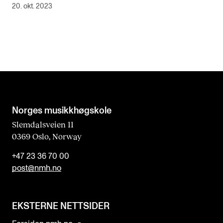
20. okt. 2023
Norges musikk­høgskole
Slemdalsveien 11
0369 Oslo, Norway
+47 23 36 70 00
post@nmh.no
EKSTERNE NETTSIDER