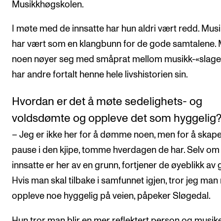
Musikkhøgskolen.
I møte med de innsatte har hun aldri vært redd. Mus
har vært som en klangbunn for de gode samtalene.
noen nøyer seg med småprat mellom musikk-«slage
har andre fortalt henne hele livshistorien sin.
Hvordan er det å møte sedelighets- og
voldsdømte og oppleve det som hyggelig
– Jeg er ikke her for å dømme noen, men for å skap
pause i den kjipe, tomme hverdagen de har. Selv om
innsatte er her av en grunn, fortjener de øyeblikk av 
Hvis man skal tilbake i samfunnet igjen, tror jeg man
oppleve noe hyggelig på veien, påpeker Sløgedal.
Hun tror man blir en mer reflektert person og musike