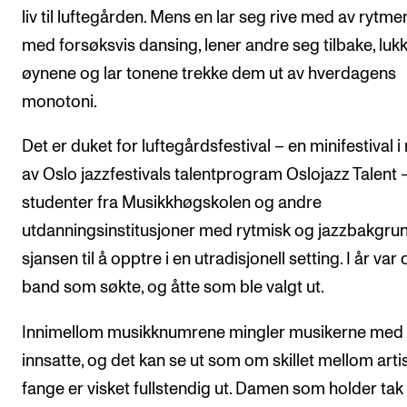
Nyheter for studenter
liv til luftegården. Mens en lar seg rive med av rytme
Etter noter nyhetsbrev
med forsøksvis dansing, lener andre seg tilbake, luk
øynene og lar tonene trekke dem ut av hverdagens
monotoni.
KONTAKTER
Kontaktpunkt
Det er duket for luftegårdsfestival – en minifestival i 
Studentutvalet SUT
av Oslo jazzfestivals talentprogram Oslojazz Talent 
Biblioteket
studenter fra Musikkhøgskolen og andre
utdanningsinstitusjoner med rytmisk og jazzbakgrun
Organisasjon
sjansen til å opptre i en utradisjonell setting. I år var
Hvem gjør hva i administrasjonen?
band som søkte, og åtte som ble valgt ut.
Innimellom musikknumrene mingler musikerne med
innsatte, og det kan se ut som om skillet mellom arti
fange er visket fullstendig ut. Damen som holder tak 