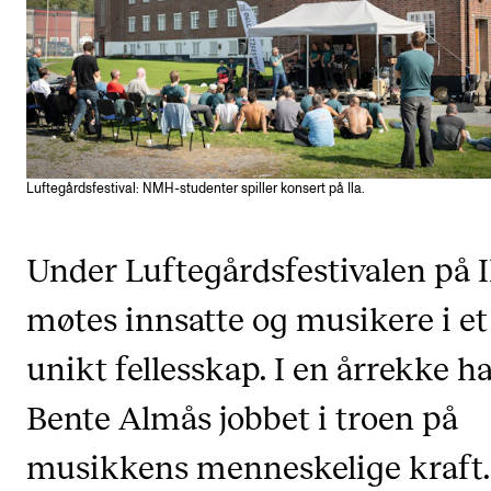
KONSERTER
Gjennomføre konserter og arrangementer
Plakat, program og markedsføring
Offentlige konserter
Luftegårdsfestival: NMH-studenter spiller konsert på Ila.
Interne konserter og arrangementer
Låne utstyr
Under Luftegårdsfestivalen på I
møtes innsatte og musikere i et
PRAKTISK
unikt fellesskap. I en årrekke h
Canvas
IT og digitale tjenester
Bente Almås jobbet i troen på
Sibelius – Notation Software
musikkens menneskelige kraft.
Rom, bygg, saler og studio