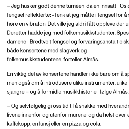
– Jeg husker godt denne turnéen, da en innsatt i Osl
fengsel reflekterte: «Tenk at jeg måtte i fengsel for å
høre en vibrafon. Det ville jeg aldri fått oppleve der ut
Deretter hadde jeg med folkemusikkstudenter. Spesi
damene i Bredtveit fengsel og forvaringsanstalt elsk
både konsertene med slagverk og
folkemusikkstudentene, forteller Almås.
En viktig del av konsertene handler ikke bare om å spi
men også om å introdusere ulike instrumenter, ulike
sjangre – og å formidle musikkhistorie, ifølge Almås.
– Og selvfølgelig gi oss tid til å snakke med hverand
livene innenfor og utenfor murene, og da helst over 
kaffekopp, en lunsj eller en pizza og cola.