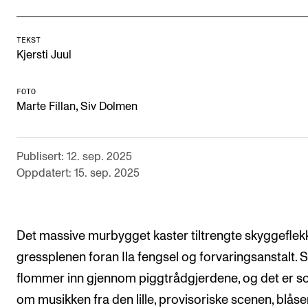
Semesterregistrering
TEKST
Kjersti Juul
STUDENTLIV
Læringsressurser
FOTO
,
Marte Fillan
Siv Dolmen
Si ifra!
Betalte spilleoppdrag
Publisert: 12. sep. 2025
Utveksling og reiser
Oppdatert: 15. sep. 2025
Velferd og helse
Mangfold og likestilling
Det massive murbygget kaster tiltrengte skyggeflek
gressplenen foran Ila fengsel og forvaringsanstalt. 
AKTUELT
flommer inn gjennom piggtrådgjerdene, og det er 
Arrangementer
om musikken fra den lille, provisoriske scenen, blåse