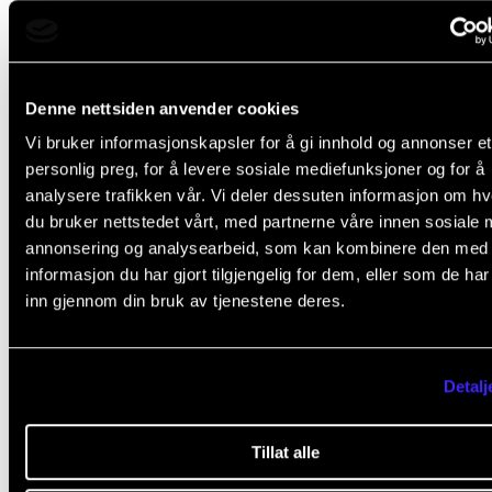
rammetromme og cajón.
– Luftegårdsfestivalen blir ikke bare en flukt fra den
Denne nettsiden anvender cookies
stramme virkeligheten vi har, men en totalt annerled
Vi bruker informasjonskapsler for å gi innhold og annonser et
opplevelse. For selv om kroppen er i fengsel, kan sje
personlig preg, for å levere sosiale mediefunksjoner og for å
ånden være fri. Når det indre blomstrer blir friheten r
analysere trafikken vår. Vi deler dessuten informasjon om h
sier Kevin.
du bruker nettstedet vårt, med partnerne våre innen sosiale 
annonsering og analysearbeid, som kan kombinere den med
informasjon du har gjort tilgjengelig for dem, eller som de ha
inn gjennom din bruk av tjenestene deres.
Det er vanskelig for folk 
Detalj
skjønne hva det betyr å sitt
fengsel. Vi blir fratatt 9
Tillat alle