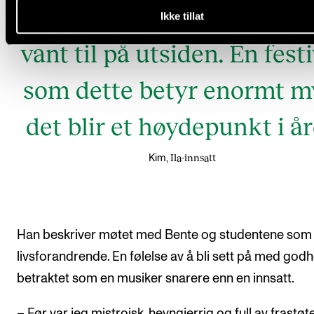
prosent av det vi har vær
Ikke tillat
vant til på utsiden. En festi
som dette betyr enormt m
det blir et høydepunkt i år
Ila-innsatt
Kim,
Han beskriver møtet med Bente og studentene som
livsforandrende. En følelse av å bli sett på med godh
betraktet som en musiker snarere enn en innsatt.
– Før var jeg mistroisk, hevngjerrig og full av frastø