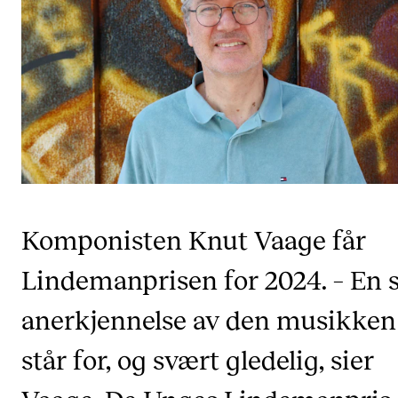
KONSERTER
Gjennomføre konserter og arrangementer
Plakat, program og markedsføring
Offentlige konserter
Interne konserter og arrangementer
Låne utstyr
Komponisten Knut Vaage får
PRAKTISK
Lindemanprisen for 2024. – En s
Canvas
anerkjennelse av den musikken
IT og digitale tjenester
står for, og svært gledelig, sier
Sibelius – Notation Software
Rom, bygg, saler og studio