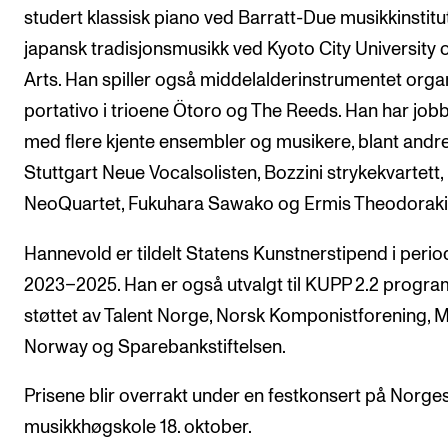
studert klassisk piano ved Barratt-Due musikkinstitu
japansk tradisjonsmusikk ved Kyoto City University 
Arts. Han spiller også middelalderinstrumentet orga
portativo i trioene Ötoro og The Reeds. Han har job
med flere kjente ensembler og musikere, blant andr
Stuttgart Neue Vocalsolisten, Bozzini strykekvartett,
NeoQuartet, Fukuhara Sawako og Ermis Theodoraki
Hannevold er tildelt Statens Kunstnerstipend i peri
2023–2025. Han er også utvalgt til KUPP 2.2 progr
støttet av Talent Norge, Norsk Komponistforening, 
Norway og Sparebankstiftelsen.
Prisene blir overrakt under en festkonsert på Norge
musikkhøgskole 18. oktober.