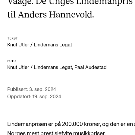
Vaage. De Unges Lindemanpris 
Semesterregistrering
til Anders Hannevold.
STUDENTLIV
TEKST
Læringsressurser
Knut Utler / Lindemans Legat
Si ifra!
Betalte spilleoppdrag
FOTO
Knut Utler / Lindemans Legat, Paal Audestad
Utveksling og reiser
Velferd og helse
Publisert: 3. sep. 2024
Mangfold og likestilling
Oppdatert: 19. sep. 2024
AKTUELT
Lindemanprisen er på 200.000 kroner, og den er en 
Arrangementer
Norges mest prestisjefylte musikkpriser.