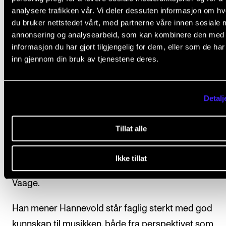
analysere trafikken vår. Vi deler dessuten informasjon om h
du bruker nettstedet vårt, med partnerne våre innen sosiale 
Ifølge Vaage er Hannevold en komponist som utfors
annonsering og analysearbeid, som kan kombinere den med
informasjon du har gjort tilgjengelig for dem, eller som de ha
ulike tilnærminger til partitur og som utfordrer gren
inn gjennom din bruk av tjenestene deres.
til hva en komposisjon er.
– Et eksempel på det siste opplevde jeg på en konser
Detalj
ishall med aktiv samhandling mellom kunstløp og
kammermusikkensemble. Men jeg ser også i andre
Tillat alle
sammenhenger at Hannevold oppsøker det
grenseoverskridende og søker utover etter impulser 
Ikke tillat
stadig nye formidlingsmåter og uttrykksformer, sier
Vaage.
Han mener Hannevold står faglig sterkt med god
kunnskap til musikken, både fra perspektivet som