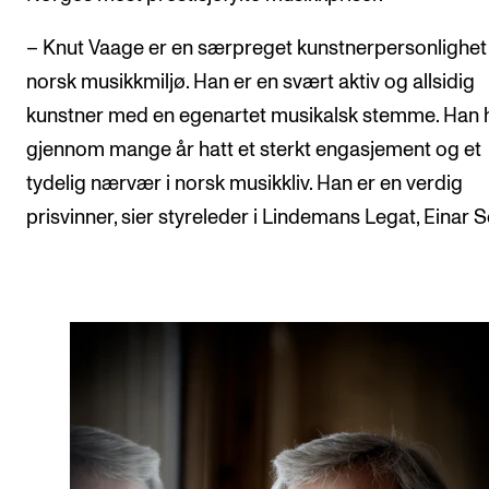
Nyheter for studenter
Etter noter nyhetsbrev
– Knut Vaage er en særpreget kunstnerpersonlighet 
norsk musikkmiljø. Han er en svært aktiv og allsidig
kunstner med en egenartet musikalsk stemme. Han 
KONTAKTER
gjennom mange år hatt et sterkt engasjement og et
Kontaktpunkt
tydelig nærvær i norsk musikkliv. Han er en verdig
Studentutvalet SUT
prisvinner, sier styreleder i Lindemans Legat, Einar S
Biblioteket
Organisasjon
Hvem gjør hva i administrasjonen?