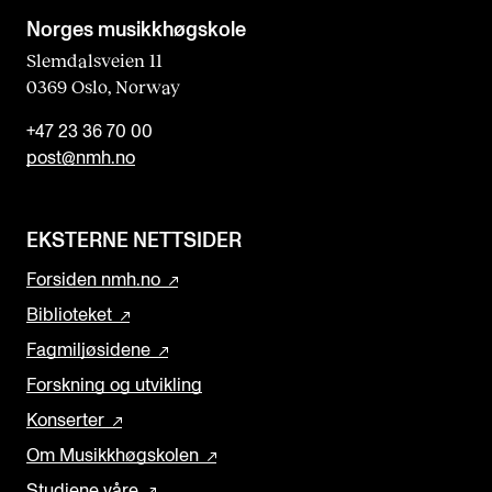
Norges musikk­høgskole
Slemdalsveien 11
0369 Oslo, Norway
+47 23 36 70 00
post@nmh.no
EKSTERNE NETTSIDER
Forsiden nmh.no
Biblioteket
Fagmiljøsidene
Forskning og utvikling
Konserter
Om Musikkhøgskolen
Studiene våre