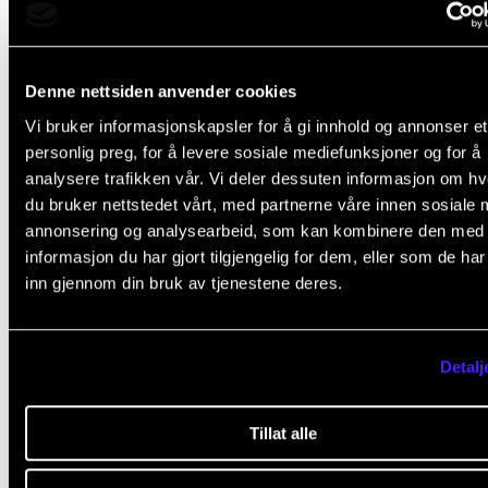
organisere og lede fire gruppemøter per semest
Denne nettsiden anvender cookies
fasilitere presentasjoner, refleksjon og tilbakeme
Vi bruker informasjonskapsler for å gi innhold og annonser et
med mål om å støtte utviklingen av studentenes
personlig preg, for å levere sosiale mediefunksjoner og for å
masterprosjekter
analysere trafikken vår. Vi deler dessuten informasjon om h
du bruker nettstedet vårt, med partnerne våre innen sosiale 
ha dialog med faglig ansvarlig for Masterforum
annonsering og analysearbeid, som kan kombinere den med
informasjon du har gjort tilgjengelig for dem, eller som de ha
inn gjennom din bruk av tjenestene deres.
Kvalifikasjoner
Detalj
Du må være MAUT-student på 2. studieår (utøve
master)
Tillat alle