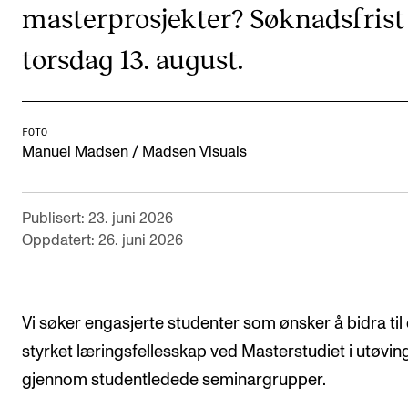
masterprosjekter? Søknadsfrist
Semesterregistrering
torsdag 13. august.
STUDENTLIV
Læringsressurser
FOTO
Manuel Madsen / Madsen Visuals
Si ifra!
Betalte spilleoppdrag
Publisert: 23. juni 2026
Utveksling og reiser
Oppdatert: 26. juni 2026
Velferd og helse
Mangfold og likestilling
Vi søker engasjerte studenter som ønsker å bidra til 
AKTUELT
styrket læringsfellesskap ved Mas­ter­stu­di­et i utøvin
gjennom studentledede seminargrupper.
Arrangementer