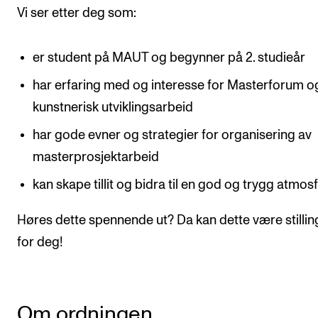
Nyheter for studenter
Vi ser etter deg som:
Etter noter nyhetsbrev
er student på MAUT og begynner på 2. studieår
KONTAKTER
har erfaring med og interesse for Masterforum o
Kontaktpunkt
kunstnerisk utviklingsarbeid
Studentutvalet SUT
har gode evner og strategier for organisering av
masterprosjektarbeid
Biblioteket
Organisasjon
kan skape tillit og bidra til en god og trygg atmo
Hvem gjør hva i administrasjonen?
Høres dette spennende ut? Da kan dette være stilli
for deg!
Om ordningen