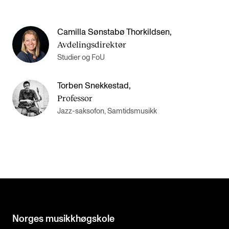
Camilla Sønstabø Thorkildsen
,
Avdelingsdirektør
Studier og FoU
Torben Snekkestad
,
Professor
Jazz-saksofon, Samtidsmusikk
Norges musikk­høgskole