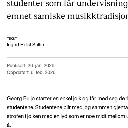
studenter som får undervisning
Semesterregistrering
emnet samiske musikktradisjon
STUDENTLIV
Læringsressurser
TEKST
Ingrid Holst Sollie
Si ifra!
Betalte spilleoppdrag
Publisert: 26. jan. 2026
Utveksling og reiser
Oppdatert: 6. feb. 2026
Velferd og helse
Mangfold og likestilling
Georg Buljo starter en enkel joik og får med seg de 1
studentene. Studentene blir med, og sammen gjenta
AKTUELT
strofen i joiken med en lyd som er noe midt mellom u
Arrangementer
å.