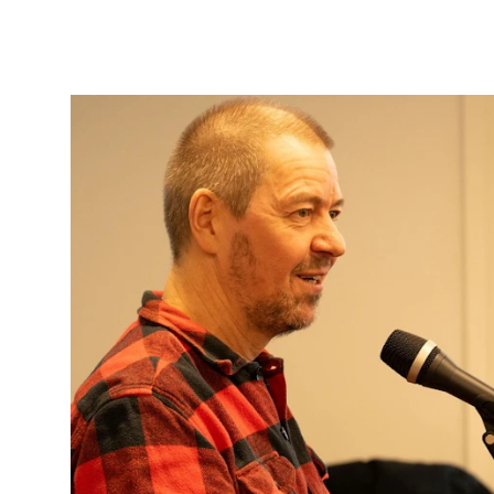
Nyheter for studenter
Etter noter nyhetsbrev
KONTAKTER
Kontaktpunkt
Studentutvalet SUT
Biblioteket
Organisasjon
Hvem gjør hva i administrasjonen?