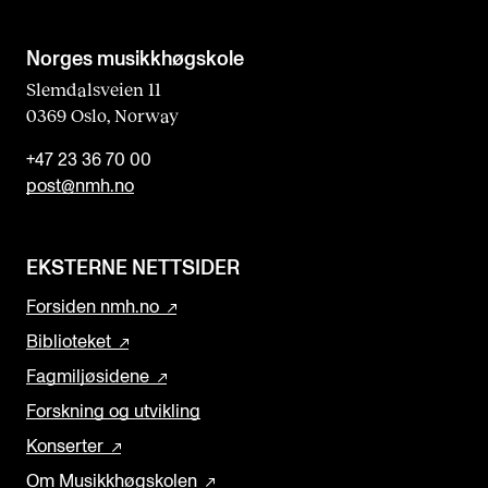
Norges musikk­høgskole
Slemdalsveien 11
0369 Oslo, Norway
+47 23 36 70 00
post@nmh.no
EKSTERNE NETTSIDER
Forsiden nmh.no
Biblioteket
Fagmiljøsidene
Forskning og utvikling
Konserter
Om Musikkhøgskolen