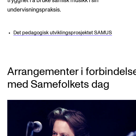
trygghet i å bruke samisk musikk i sin
undervisningspraksis.
Det pedagogisk utviklingsprosjektet SAMUS
Arrangementer i forbindels
med Samefolkets dag