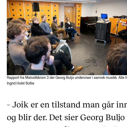
KONSERTER
Gjennomføre konserter og arrangementer
Plakat, program og markedsføring
Offentlige konserter
Interne konserter og arrangementer
Låne utstyr
Rapport fra Metodikkrom 3 der Georg Buljo underviser i samisk musikk. Alle f
PRAKTISK
Ingrid Holst Sollie
Canvas
– Joik er en tilstand man går inn
IT og digitale tjenester
Sibelius – Notation Software
og blir der. Det sier Georg Buljo 
Rom, bygg, saler og studio