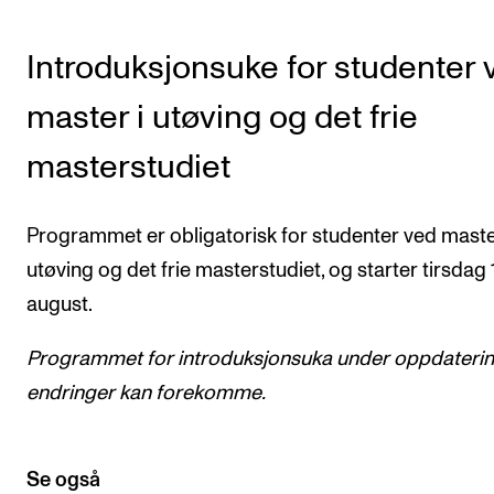
KONSERTER
Introduksjonsuke for studenter 
Gjennomføre konserter og arrangementer
master i utøving og det frie
Plakat, program og markedsføring
masterstudiet
Offentlige konserter
Interne konserter og arrangementer
Programmet er obligatorisk for studenter ved maste
Låne utstyr
utøving og det frie masterstudiet, og starter tirsdag 
august.
PRAKTISK
Programmet for introduksjonsuka
under oppdateri
Canvas
endringer kan forekomme
.
IT og digitale tjenester
Sibelius – Notation Software
Se også
Rom, bygg, saler og studio