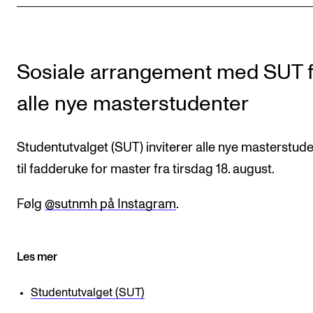
Nyheter for studenter
Etter noter nyhetsbrev
Sosiale arrangement med SUT f
KONTAKTER
alle nye masterstudenter
Kontaktpunkt
Studentutvalet SUT
Studentutvalget (SUT) inviterer alle nye masterstud
Biblioteket
til fadderuke for master fra tirsdag 18. august.
Organisasjon
Følg
@sutnmh på Instagram
.
Hvem gjør hva i administrasjonen?
Les mer
Studentutvalget (SUT)