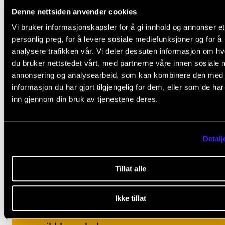
Denne nettsiden anvender cookies
Vi bruker informasjonskapsler for å gi innhold og annonser et
personlig preg, for å levere sosiale mediefunksjoner og for å
analysere trafikken vår. Vi deler dessuten informasjon om h
du bruker nettstedet vårt, med partnerne våre innen sosiale 
annonsering og analysearbeid, som kan kombinere den med
ANNET
informasjon du har gjort tilgjengelig for dem, eller som de ha
inn gjennom din bruk av tjenestene deres.
Offisiell opning av studieåret
2026
Detalj
24/08/2026
14:00
-
15:00
Tillat alle
Velkommen til den høgtidelege opninga
Ikke tillat
av studieåret 2026/2027 ved Noregs