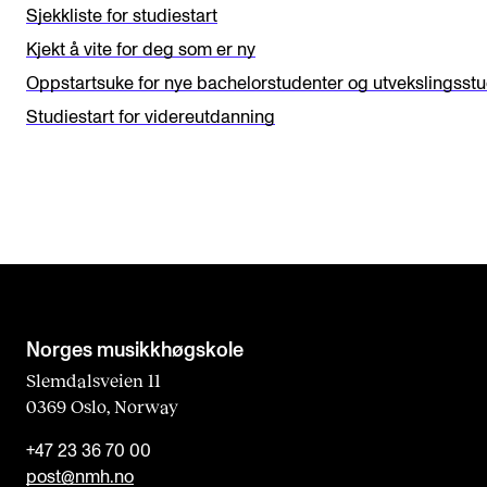
e
Sjekkliste for studiestart
t
Kjekt å vite for deg som er ny
h
Oppstartsuke for nye bachelorstudenter og utvekslingsst
i
Studiestart for videreutdanning
s
f
i
e
l
d
b
Norges musikk­høgskole
l
Slemdalsveien 11
0369 Oslo, Norway
a
n
+47 23 36 70 00
k
post@nmh.no