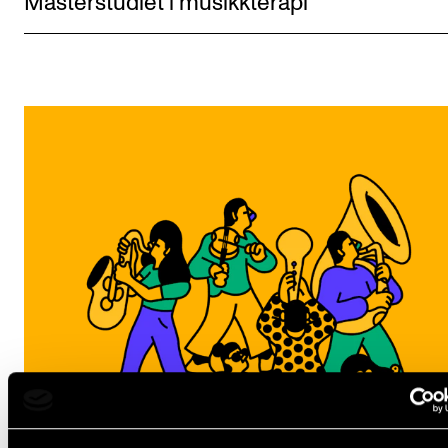
Mas­ter­stu­di­et i musikk­terapi