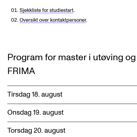
Semesterregistrering
Sjekkliste for studiestart
.
Oversikt over kontaktpersoner
.
STUDENTLIV
Læringsressurser
Si ifra!
Program for master i utøving og
Betalte spilleoppdrag
FRIMA
Utveksling og reiser
Velferd og helse
Tirsdag 18. august
Mangfold og likestilling
Onsdag 19. august
AKTUELT
Arrangementer
Torsdag 20. august