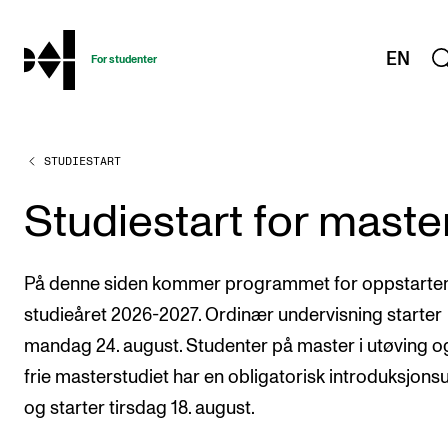
hjem
EN
For studenter
STUDIESTART
STUDIENE
Eksamen, arbeidskrav og vitnemål
Studiestart for maste
Studieplaner og emner
Studiekalender
På denne siden kommer programmet for oppstarten
Tilrettelegging og fritak
studieåret 2026-2027. Ordinær undervisning starter
mandag 24. august. Studenter på master i utøving o
Timeplaner og undervisning
frie masterstudiet har en obligatorisk introduksjonsu
Valgemner
og starter tirsdag 18. august.
Lover og regler