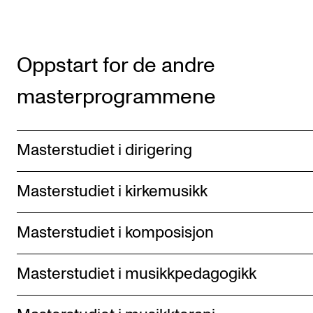
Oppstart for de andre
masterprogrammene
Mas­ter­stu­di­et i dirigering
Mas­ter­stu­di­et i kirkemusikk
Mas­ter­stu­di­et i komposisjon
Mas­ter­stu­di­et i musikk­pe­da­go­gikk