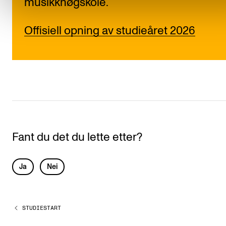
musikkhøgskole.
Offisiell opning av studieåret 2026
Fant du det du lette etter?
L
Ja
Nei
e
a
STUDIESTART
v