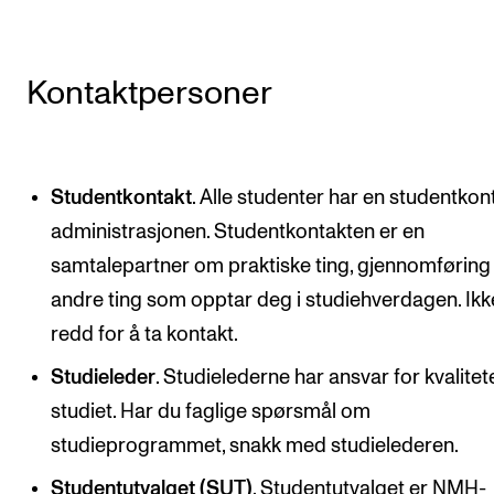
KONSERTER
Kontaktpersoner
Gjennomføre konserter og arrangementer
Plakat, program og markedsføring
Offentlige konserter
Studentkontakt
. Alle studenter har en studentkont
Interne konserter og arrangementer
administrasjonen. Studentkontakten er en
Låne utstyr
samtalepartner om praktiske ting, gjennomføring 
andre ting som opptar deg i studiehverdagen. Ik
PRAKTISK
redd for å ta kontakt.
Canvas
Studieleder
. Studielederne har ansvar for kvalite
IT og digitale tjenester
studiet. Har du faglige spørsmål om
Sibelius – Notation Software
studieprogrammet, snakk med studielederen.
Rom, bygg, saler og studio
Studentutvalget (SUT)
. Studentutvalget er NMH-