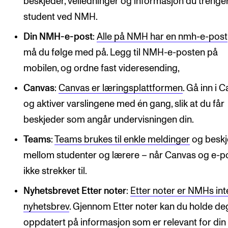
beskjeder, veiledninger og informasjon du treng
Nyheter for studenter
student ved NMH.
Etter noter nyhetsbrev
Din NMH-e-post
:
Alle på NMH har en nmh-e-post
må du følge med på. Legg til NMH-e-posten på
KONTAKTER
mobilen, og ordne fast videresending,
Kontaktpunkt
Canvas
:
Canvas er læringsplattformen
. Gå inn i 
Studentutvalet SUT
og aktiver varslingene med én gang, slik at du får
Biblioteket
beskjeder som angår undervisningen din.
Organisasjon
Teams
:
Teams brukes til enkle meldinger
og beskj
Hvem gjør hva i administrasjonen?
mellom studenter og lærere – når Canvas og e-p
ikke strekker til.
Nyhetsbrevet Etter noter
:
Etter noter er NMHs int
nyhetsbrev
. Gjennom Etter noter kan du holde de
oppdatert på informasjon som er relevant for din