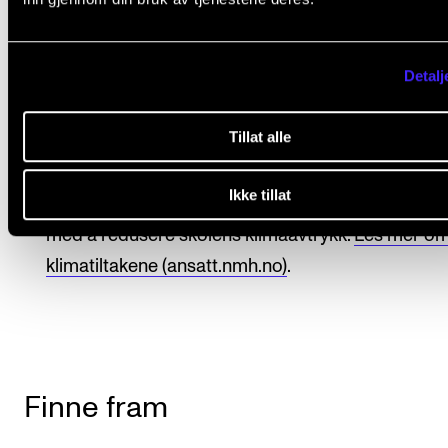
som gir sterkest utslag for helsen. Derfor vil vi p
bidra til å forebygge belastningsskader og hjelpe
med å utvikle gode arbeidsvaner.
Detalj
SiO. Studentsamskipnaden i Oslo
organiserer bol
helsetjenester, trening, barnehage og mer.
Se alle
Tillat alle
tjenestene på sio.no
.
Ikke tillat
Miljø
. NMH er Miljøfyrtårn og jobber på flere måt
med å redusere skolens klimaavtrykk.
Les mer o
klimatiltakene (ansatt.nmh.no)
.
Finne fram