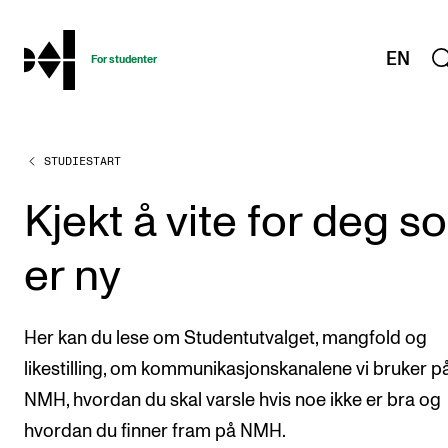
hjem
EN
For studenter
STUDIESTART
STUDIENE
Eksamen, arbeidskrav og vitnemål
Kjekt å vite for deg s
Studieplaner og emner
er ny
Studiekalender
Tilrettelegging og fritak
Her kan du lese om Studentutvalget, mangfold og
Timeplaner og undervisning
likestilling, om kommunikasjonskanalene vi bruker p
Valgemner
NMH, hvordan du skal varsle hvis noe ikke er bra og
Lover og regler
hvordan du finner fram på NMH.