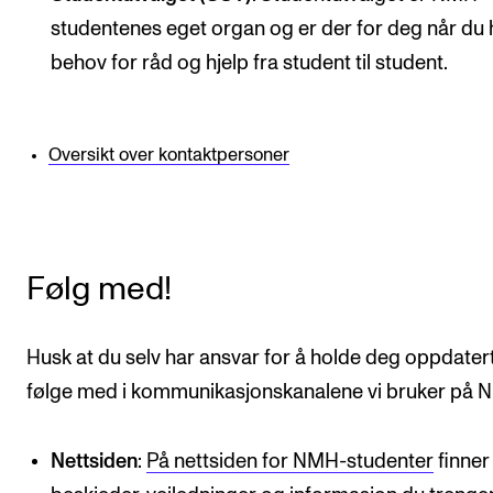
studentenes eget organ og er der for deg når du 
Semesterregistrering
behov for råd og hjelp fra student til student.
STUDENTLIV
Læringsressurser
Oversikt over kontaktpersoner
Si ifra!
Betalte spilleoppdrag
Utveksling og reiser
Følg med!
Velferd og helse
Mangfold og likestilling
Husk at du selv har ansvar for å holde deg oppdater
følge med i kommunikasjonskanalene vi bruker på 
AKTUELT
Nettsiden
:
På nettsiden for NMH-studenter
finner
Arrangementer