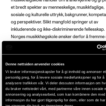
musikkhøgskole handler om å anerkjenne og gi pla
et bredt spekter av menneskelige, musikkfaglige,
sosiale og kulturelle uttrykk, bakgrunner, kompet
og perspektiver. Slikt mangfold springer ut av
inkluderende og ikke-diskriminerende fellesskap.
Norges musikkhøgskole ønsker derfor å fremme s
fellesskap, der mennesker kan møtes, virke, skap
være i trygghet.
Mer om mangfold og likestilling
.
Tilrettelegging.
Alle studenter har lik rett til å ta del
Denne nettsiden anvender cookies
læringsprosessen. Du kan søke om tilrettelegging 
Vi bruker informasjonskapsler for å gi innhold og annonser et
studiehverdagen hvis du har en funksjonsnedsette
personlig preg, for å levere sosiale mediefunksjoner og for å
sykdom eller andre behov.
Mer om tilrettelegging
analysere trafikken vår. Vi deler dessuten informasjon om h
du bruker nettstedet vårt, med partnerne våre innen sosiale 
Musikerhelse
. Musikere og musikkstudenter skår
annonsering og analysearbeid, som kan kombinere den med
høyt på helserelaterte plager. Øving er den aktivit
informasjon du har gjort tilgjengelig for dem, eller som de ha
inn gjennom din bruk av tjenestene deres.