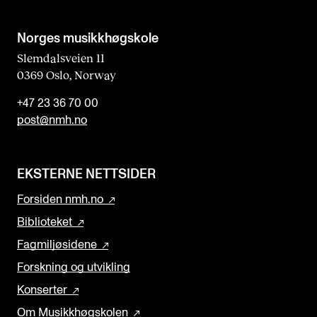
d
b
Norges musikk­høgskole
l
Slemdalsveien 11
0369 Oslo, Norway
a
n
+47 23 36 70 00
k
post@nmh.no
EKSTERNE NETTSIDER
Forsiden nmh.no
Biblioteket
Fagmiljøsidene
Forskning og utvikling
Konserter
Om Musikkhøgskolen