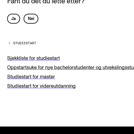
Fant du det du lette etter?
L
Ja
Nei
e
a
STUDIESTART
v
e
Sjekkliste for studiestart
t
Oppstartsuke for nye bachelorstudenter og utvekslingsst
h
Studiestart for master
i
Studiestart for videreutdanning
s
f
i
e
l