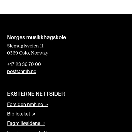
Norges musikk­høgskole
Slemdalsveien 11
0369 Oslo, Norway
+47 23 36 70 00
post@nmh.no
EKSTERNE NETTSIDER
Forsiden nmh.no
Biblioteket
Fagmiljøsidene