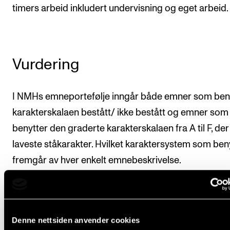
timers arbeid inkludert undervisning og eget arbeid.
Vurdering
I NMHs emneportefølje inngår både emner som ben
karakterskalaen bestått/ ikke bestått og emner som
benytter den graderte karakterskalaen fra A til F, der
laveste ståkarakter. Hvilket karaktersystem som ben
fremgår av hver enkelt emnebeskrivelse.
Ytterligere bestemmelser om vurdering og eksamen
fastsatt i kapittel VI i
Forskrift om studiene ved Norg
musikkhøgskole
(lovdata.no).
Denne nettsiden anvender cookies