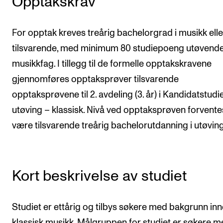
Opptakskrav
Semesterregistrering
For opptak kreves treårig bachelorgrad i musikk elle
STUDENTLIV
tilsvarende, med minimum 80 studiepoeng utøvend
musikkfag. I tillegg til de formelle opptakskravene
Læringsressurser
gjennomføres opptaksprøver tilsvarende
Si ifra!
opptaksprøvene til 2. avdeling (3. år) i Kandidatstudie
Betalte spilleoppdrag
utøving – klassisk. Nivå ved opptaksprøven forvente
Utveksling og reiser
være tilsvarende treårig bachelorutdanning i utøving
Velferd og helse
Mangfold og likestilling
Kort beskrivelse av studiet
AKTUELT
Studiet er ettårig og tilbys søkere med bakgrunn in
Arrangementer
klassisk musikk. Målgruppen for studiet er søkere 