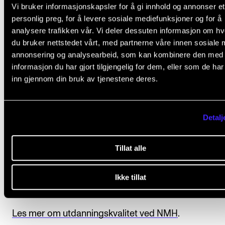
Vi bruker informasjonskapsler for å gi innhold og annonser et
Karakterutskrift blir utstedt når studenten har fullfør
personlig preg, for å levere sosiale mediefunksjoner og for å
studieprogrammet. Emner som inngår i
analysere trafikken vår. Vi deler dessuten informasjon om h
du bruker nettstedet vårt, med partnerne våre innen sosiale 
studieprogrammet vises på karakterutskriften med
annonsering og analysearbeid, som kan kombinere den med
vurderingsuttrykk.
informasjon du har gjort tilgjengelig for dem, eller som de ha
inn gjennom din bruk av tjenestene deres.
Kvalitet i utdanningen
Detalj
NMH har et system for å sikre og videreutvikle kvalit
Tillat alle
på alle deler av utdanningen. Studentene er viktige
bidragsytere i dette arbeidet gjennom blant annet å d
Ikke tillat
studentevalueringer.
Les mer om utdanningskvalitet ved NMH
.