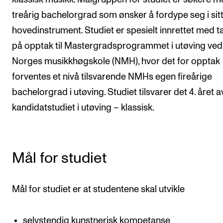
Nyheter for studenter
treårig bachelorgrad som ønsker å fordype seg i sit
Etter noter nyhetsbrev
hovedinstrument. Studiet er spesielt innrettet med t
på opptak til Mastergradsprogrammet i utøving ved
KONTAKTER
Norges musikkhøgskole (NMH), hvor det for opptak
Kontaktpunkt
forventes et nivå tilsvarende NMHs egen fireårige
bachelorgrad i utøving. Studiet tilsvarer det 4. året a
Studentutvalet SUT
kandidatstudiet i utøving – klassisk.
Biblioteket
Organisasjon
Hvem gjør hva i administrasjonen?
Mål for studiet
Mål for studiet er at studentene skal utvikle
selvstendig kunstnerisk kompetanse