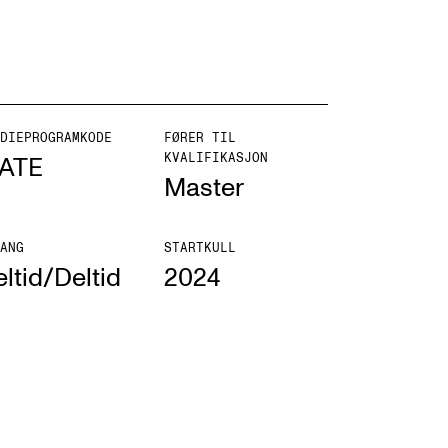
DIEPROGRAMKODE
FØRER TIL
ONTAKTER
KVALIFIKASJON
ATE
Master
ntaktpunkt
udentutvalet SUT
ANG
STARTKULL
ltid/Deltid
2024
lioteket
ganisasjon
em gjør hva i administrasjonen?