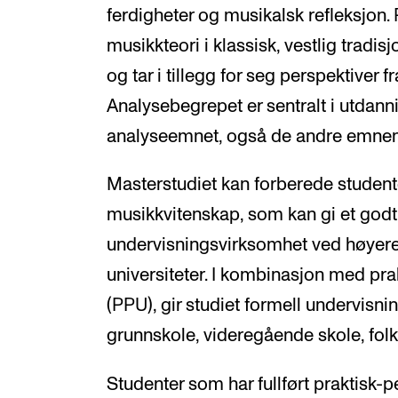
ferdigheter og musikalsk refleksjon
musikkteori i klassisk, vestlig tradisj
og tar i tillegg for seg perspektiver f
Analysebegrepet er sentralt i utdannin
analyseemnet, også de andre emnen
Masterstudiet kan forberede studenten
musikkvitenskap, som kan gi et godt
undervisningsvirksomhet ved høyer
universiteter. I kombinasjon med pr
(PPU), gir studiet formell undervisn
grunnskole, videregående skole, fol
Studenter som har fullført praktisk