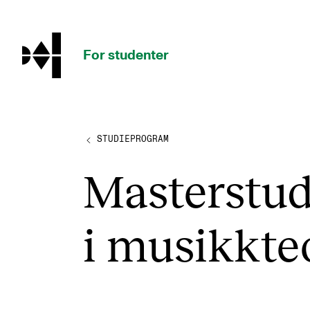
hjem
For studenter
STUDIEPROGRAM
STUDIENE
Mas­ter­stu­d
Eksamen, arbeidskrav og vitnemål
Studieplaner og emner
i musikk­te
Studiekalender
Tilrettelegging og fritak
Timeplaner og undervisning