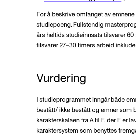
For å beskrive omfanget av emnene 
studiepoeng. Fullstendig masterprog
års heltids studieinnsats tilsvarer 6
tilsvarer 27–30 timers arbeid inklude
Vurdering
I studieprogrammet inngår både emn
bestått/ ikke bestått og emner som 
karakterskalaen fra A til F, der E er l
karaktersystem som benyttes fremgå