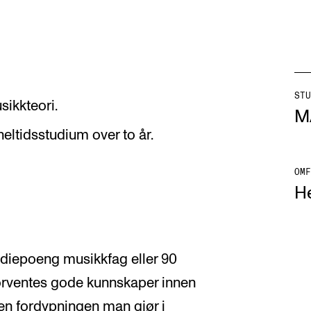
STU
sikkteori.
AKTUELT
K
M
heltidsstudium over to år.
Arrangementer
Ko
Nyheter for studenter
St
OMF
He
Etter noter nyhetsbrev
Bib
Or
Hv
iepoeng musikkfag eller 90
orventes gode kunnskaper innen
den fordypningen man gjør i