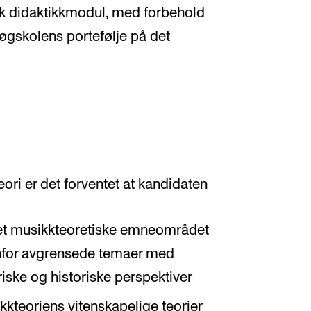
isk didaktikkmodul, med forbehold
øgskolens portefølje på det
ori er det forventet at kandidaten
det musikkteoretiske emneområdet
enfor avgrensede temaer med
riske og historiske perspektiver
teoriens vitenskapelige teorier