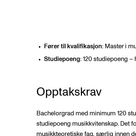
Valgemner
Lover og regler
Fører til kvalifikasjon
: Master i mu
STUDENTLIV
Studiepoeng
: 120 studiepoeng – 
Læringsressurser
Si ifra!
Betalte spilleoppdrag
Opptakskrav
Utveksling og reiser
Velferd og helse
Bachelorgrad med minimum 120 stud
Mangfold og likestilling
studiepoeng musikkvitenskap. Det f
musikkteoretiske fag, særlig innen 