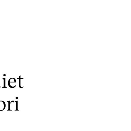
KONSERTER
P
i­et
Gjennomføre konserter og arrangementer
Ca
Plakat, program og markedsføring
IT 
ori
Offentlige konserter
Si
Interne konserter og arrangementer
Ro
Låne utstyr
Se