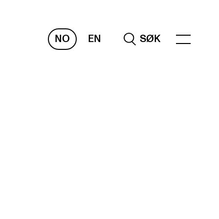
NO
EN
SØK
RAKTISK
nvas
og digitale tjenester
belius – Notation Software
m, bygg, saler og studio
mesterregistrering