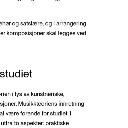
hør og satslære, og i arrangering
ler komposisjoner skal legges ved
studiet
ien i lys av kunstneriske,
sjoner. Musikkteoriens innretning
l være førende for studiet. I
utfra to aspekter: praktiske