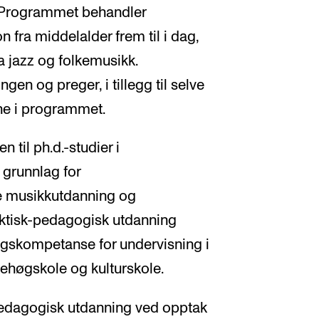
. Programmet behandler
on fra middelalder frem til i dag,
ra jazz og folkemusikk.
gen og preger, i tillegg til selve
e i programmet.
 til ph.d.-studier i
 grunnlag for
e musikkutdanning og
aktisk-pedagogisk utdanning
ingskompetanse for undervisning i
kehøgskole og kulturskole.
-pedagogisk utdanning ved opptak