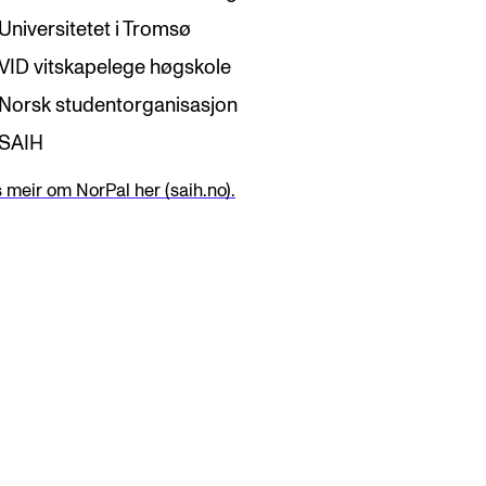
Universitetet i Tromsø
VID vitskapelege høgskole
Norsk studentorganisasjon
SAIH
 meir om NorPal her (saih.no).