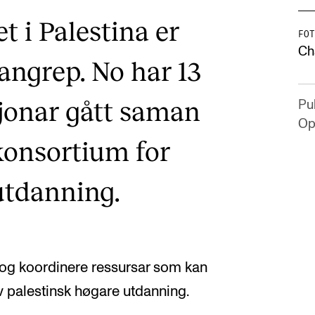
 i Palestina er
FOT
Ch
angrep. No har 13
jonar gått saman
Pub
Op
konsortium for
utdanning.
 og koordinere ressursar som kan
v palestinsk høgare utdanning.