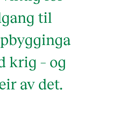
lgang til
oppbygginga
 krig – og
ir av det.