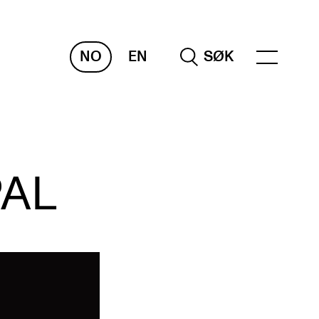
NO
EN
SØK
RAKTISK
PAL
nvas
og digitale tjenester
belius – Notation Software
m, bygg, saler og studio
mesterregistrering