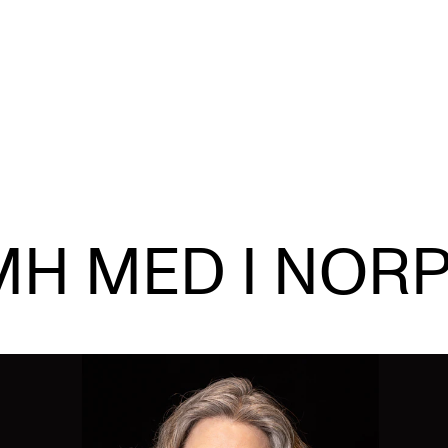
KONSERTER
P
H MED I NOR
Gjennomføre konserter og arrangementer
Ca
Plakat, program og markedsføring
IT 
Offentlige konserter
Si
Interne konserter og arrangementer
Ro
Låne utstyr
Se