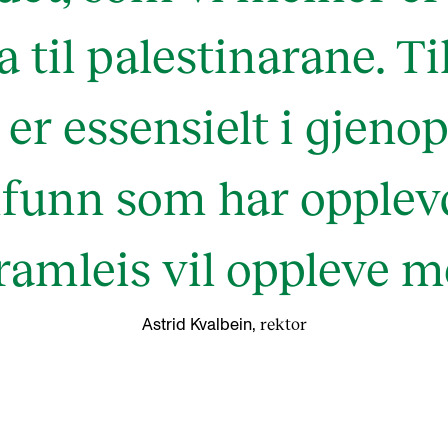
 til palestinarane. Ti
er essensielt i gjen
mfunn som har opplevd
ramleis vil oppleve me
rektor
Astrid Kvalbein,