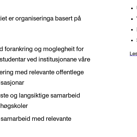
iet er organiseringa basert på
od forankring og moglegheit for
Les
 og studentar ved institusjonane våre
nering med relevante offentlege
isasjonar
uste og langsiktige samarbeid
 høgskoler
r samarbeid med relevante