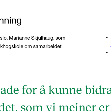
nning
Oslo, Marianne Skjulhaug, som
ikkhøgskole om samarbeidet.
lade for å kunne bidra
et, som vi meiner er 