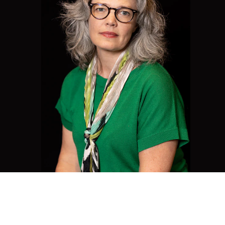
AKTUELT
K
Arrangementer
Ko
Nyheter for studenter
St
Etter noter nyhetsbrev
Bib
Or
Hv