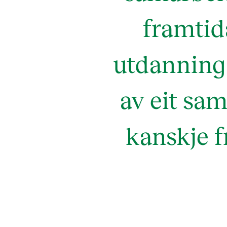
framtida
utdanning 
av eit sa
kanskje f