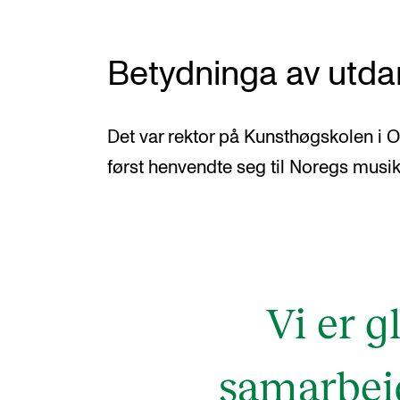
Betydninga av utda
Det var rektor på Kunsthøgskolen i 
først henvendte seg til Noregs mus
Vi er g
samarbeid