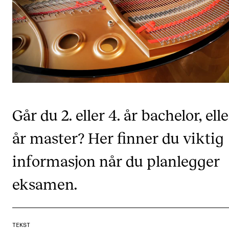
KONSERTER
Gjennomføre konserter og arrangementer
Plakat, program og markedsføring
Offentlige konserter
Interne konserter og arrangementer
Går du 2. eller 4. år bachelor, elle
Låne utstyr
år master? Her finner du viktig
PRAKTISK
informasjon når du planlegger
Canvas
eksamen.
IT og digitale tjenester
Sibelius – Notation Software
Rom, bygg, saler og studio
TEKST