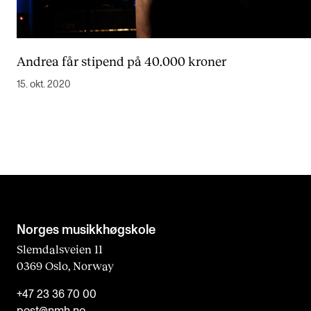
Andrea får stipend på 40.000 kroner
15. okt. 2020
Norges musikk­høgskole
Slemdalsveien 11
0369 Oslo, Norway
+47 23 36 70 00
post@nmh.no