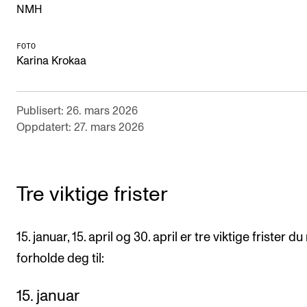
NMH
Semesterregistrering
FOTO
Karina Krokaa
STUDENTLIV
Læringsressurser
Publisert: 26. mars 2026
Si ifra!
Oppdatert: 27. mars 2026
Betalte spilleoppdrag
Utveksling og reiser
Velferd og helse
Tre viktige frister
Mangfold og likestilling
15. januar, 15. april og 30. april er tre viktige frister d
forholde deg til:
AKTUELT
Arrangementer
15. januar