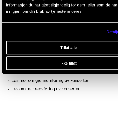
informasjon du har gjort tilgjengelig for dem, eller som de ha
FRIBA/FRIMA-eksamener​
inn gjennom din bruk av tjenestene deres.
Det ekstra viktig å overholde fristen for teknisk
rider/informasjon 15. april og informasjon til
Detalj
promotering 30. april. Begynn å planlegge nå!​
Det er viktig å huske at eksamen gjennomføres «
Tillat alle
samlebånd,» og derfor er ikke tid og mulighet​ for
avvikende prosjekter.
Ikke tillat
Les mer om gjennomføring av konserter
Les om markedsføring av konserter