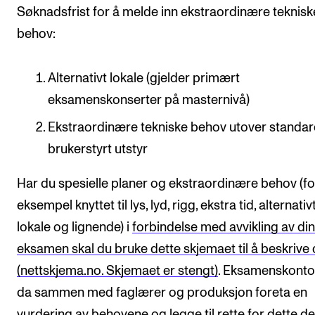
Nyheter for studenter
​Søknadsfrist for å melde inn ekstraordinære teknisk
Etter noter nyhetsbrev
behov:​
Alternativt lokale (gjelder primært
KONTAKTER
eksamenskonserter på masternivå) ​
Kontaktpunkt
Ekstraordinære tekniske behov utover standa
Studentutvalet SUT
brukerstyrt utstyr​
Biblioteket
Organisasjon
Har du spesielle planer og ekstraordinære behov (fo
eksempel knyttet til lys, lyd, rigg, ekstra tid, alternativ
Hvem gjør hva i administrasjonen?
lokale og lignende) i
forbindelse med avvikling av din
eksamen skal du bruke dette skjemaet til å beskrive 
(nettskjema.no. Skjemaet er stengt)
. Eksamenskontor
da sammen med faglærer og produksjon foreta en
vurdering av behovene og legge til rette for dette de