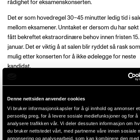
rådighet for eksamenskonserten. ​
Det er som hovedregel 30–45 minutter ledig tid i sal
mellom eksamener. Unntaket er dersom du har søkt
fått bekreftet ekstraordinære behov innen fristen 15.
januar. Det er viktig å at salen blir ryddet så rask so
mulig etter konserten for å ikke ødelegge for neste
kandidat.​
Disse tidsrommene er der for å gi tid til uforutsette
forsinkelser og hendelser, samt innslipp og utslipp a
Denne nettsiden anvender cookies
publikum, rigg og annet.​ Unntak forekommer derso
Vi bruker informasjonskapsler for å gi innhold og annonser et
student har søkt ekstraordinære behov innen fristen 
personlig preg, for å levere sosiale mediefunksjoner og for å
januar og fått dette bekreftet.​
analysere trafikken vår. Vi deler dessuten informasjon om h
du bruker nettstedet vårt, med partnerne våre innen sosiale 
Spesielt for jazz, folkemusikk og
annonsering og analysearbeid, som kan kombinere den med