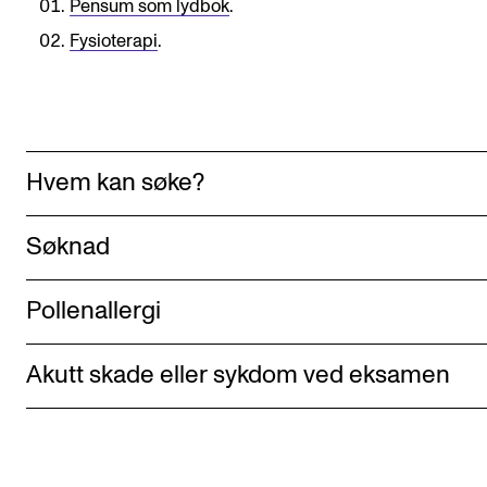
Pensum som lydbok
.
Semesterregistrering
Fysioterapi
.
STUDENTLIV
Læringsressurser
Hvem kan søke?
Si ifra!
Betalte spilleoppdrag
Søknad
Utveksling og reiser
Velferd og helse
Pollenallergi
Mangfold og likestilling
Akutt skade eller sykdom ved eksamen
AKTUELT
Arrangementer