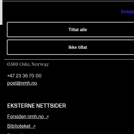
i
e
Detalj
l
d
Tillat alle
b
l
Ikke tillat
Norges musikk­høgskole
a
Slemdalsveien 11
0369 Oslo, Norway
n
k
+47 23 36 70 00
post@nmh.no
EKSTERNE NETTSIDER
Forsiden nmh.no
Biblioteket