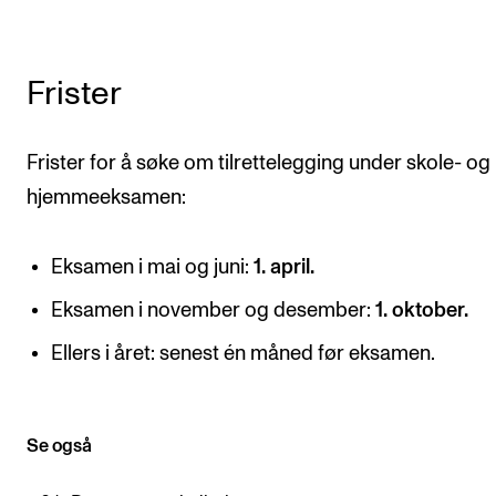
KONSERTER
Frister
Gjennomføre konserter og arrangementer
Plakat, program og markedsføring
Frister for å søke om tilrettelegging under skole- og
Offentlige konserter
hjemmeeksamen:
Interne konserter og arrangementer
Låne utstyr
Eksamen i mai og juni:
1. april.
Eksamen i november og desember:
1. oktober.
PRAKTISK
Ellers i året: senest én måned før eksamen.
Canvas
IT og digitale tjenester
Sibelius – Notation Software
Se også
Rom, bygg, saler og studio