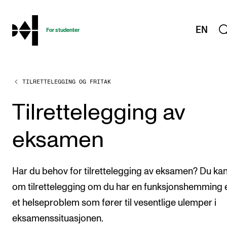
hjem
EN
For studenter
TILRETTELEGGING OG FRITAK
STUDIENE
Eksamen, arbeidskrav og vitnemål
Tilrettelegging av
Studieplaner og emner
eksamen
Studiekalender
Tilrettelegging og fritak
Har du behov for tilrettelegging av eksamen? Du ka
Timeplaner og undervisning
om tilrettelegging om du har en funksjonshemming e
Valgemner
et helseproblem som fører til vesentlige ulemper i
Lover og regler
eksamenssituasjonen.