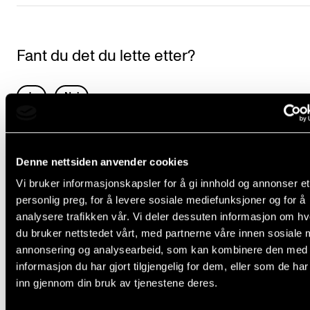
Nyheter for studenter
Etter noter nyhetsbrev
Fant du det du lette etter?
KONTAKTER
L
Ja
Nei
Kontaktpunkt
e
Studentutvalet SUT
a
Biblioteket
TILRETTELEGGING OG FRITAK
v
Denne nettsiden anvender cookies
Organisasjon
e
Vi bruker informasjonskapsler for å gi innhold og annonser et
Tilrettelegging av studiehverdagen
personlig preg, for å levere sosiale mediefunksjoner og for å
t
Hvem gjør hva i administrasjonen?
Permisjon fra studiene
analysere trafikken vår. Vi deler dessuten informasjon om h
h
Pensum som lydbok
du bruker nettstedet vårt, med partnerne våre innen sosiale 
i
annonsering og analysearbeid, som kan kombinere den med
Innpassing av eksterne valemne
informasjon du har gjort tilgjengelig for dem, eller som de ha
s
Innpassing av obligatoriske emne
inn gjennom din bruk av tjenestene deres.
f