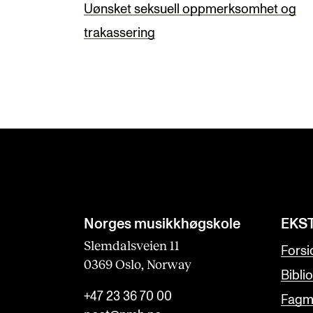
f
Uønsket seksuell oppmerksomhet og
i
trakassering
e
l
d
b
l
a
n
k
Norges musikk­høgskole
EKS
Slemdalsveien 11
Forsi
0369 Oslo, Norway
Bibli
+47 23 36 70 00
Fagmi