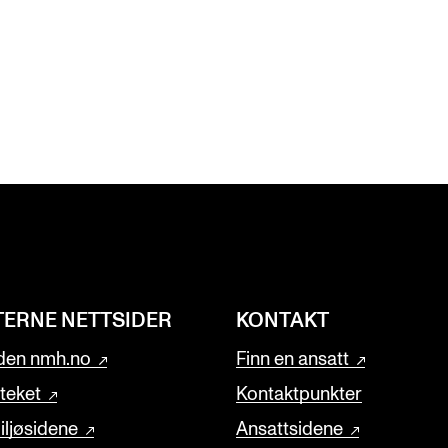
TERNE NETTSIDER
KONTAKT
den nmh.no
Finn en ansatt
oteket
Kontaktpunkter
ljøsidene
Ansattsidene