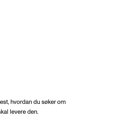
KONSERTER
P
Gjennomføre konserter og arrangementer
Ca
Plakat, program og markedsføring
IT 
Offentlige konserter
Si
test, hvordan du søker om
Interne konserter og arrangementer
Ro
 skal levere den.
Låne utstyr
Se