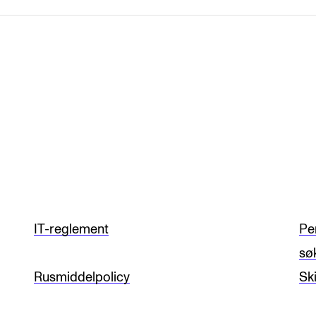
IT-reglement
Pe
sø
Rusmiddelpolicy
Sk