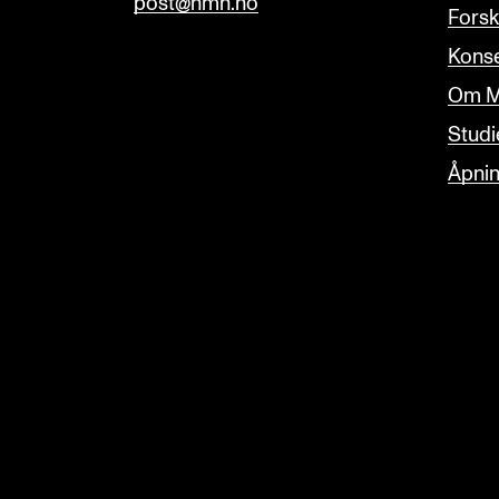
post@nmh.no
Forsk
Konse
Om M
Studi
Åpnin