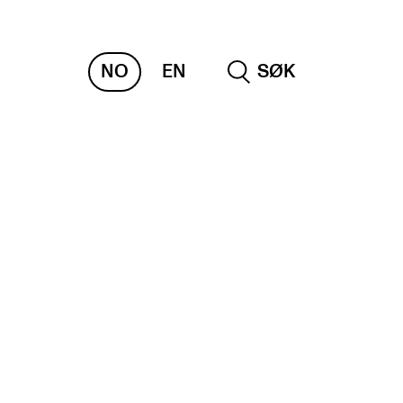
NO
EN
SØK
RAKTISK
nvas
og digitale tjenester
belius – Notation Software
m, bygg, saler og studio
mesterregistrering