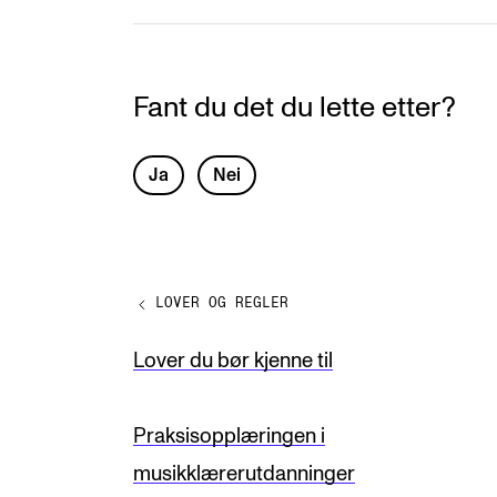
Fant du det du lette etter?
L
Ja
Nei
e
a
v
LOVER OG REGLER
e
t
Lover du bør kjenne til
h
i
Praksisopplæringen i
s
musikklærerutdanninger