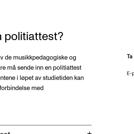
politiattest?
AKTUELT
K
Ta
n av de musikkpedagogiske og
Arrangementer
Ko
e må sende inn en politiattest
Nyheter for studenter
St
E-
entene i løpet av studietiden kan
Etter noter nyhetsbrev
Bib
 forbindelse med
Or
Hv