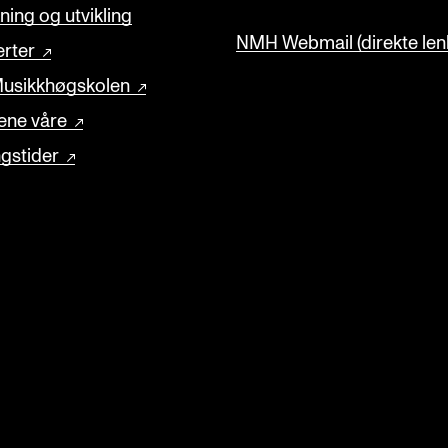
ning og utvikling
NMH Webmail (direkte lenk
rter
usikkhøgskolen
ene våre
gstider