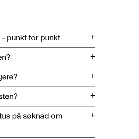
 - punkt for punkt
en?
igere?
esten?
atus på søknad om