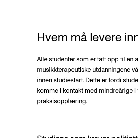
Valgemner
Lover og regler
Hvem må levere inn 
STUDENTLIV
Alle studenter som er tatt opp til e
Læringsressurser
musikkterapeutiske utdanningene vår
Si ifra!
innen studiestart. Dette er fordi stud
Betalte spilleoppdrag
komme i kontakt med mindreårige i
Utveksling og reiser
praksisopplæring.
Velferd og helse
Mangfold og likestilling