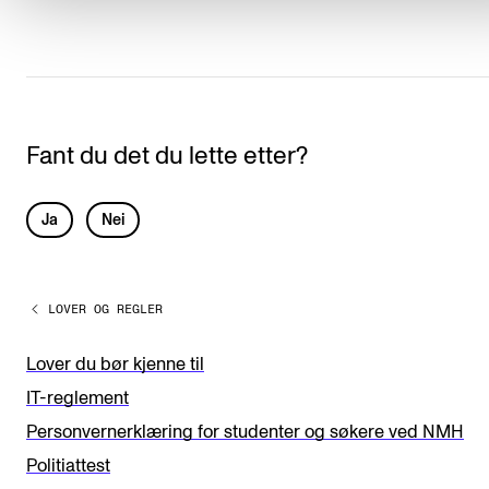
Fant du det du lette etter?
L
Ja
Nei
e
a
LOVER OG REGLER
v
e
Lover du bør kjenne til
t
IT-reglement
h
Personvernerklæring for studenter og søkere ved NMH
i
Politiattest