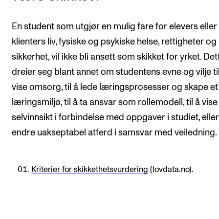
Nyheter for studenter
Etter noter nyhetsbrev
En student som utgjør en mulig fare for elevers eller
klienters liv, fysiske og psykiske helse, rettigheter og
KONTAKTER
sikkerhet, vil ikke bli ansett som skikket for yrket. Det
dreier seg blant annet om studentens evne og vilje ti
Kontaktpunkt
vise omsorg, til å lede læringsprosesser og skape e
Studentutvalet SUT
læringsmiljø, til å ta ansvar som rollemodell, til å vise
Biblioteket
selvinnsikt i forbindelse med oppgaver i studiet, eller 
Organisasjon
endre uakseptabel atferd i samsvar med veiledning.
Hvem gjør hva i administrasjonen?
Kriterier for skikkethetsvurdering
(lovdata.no).