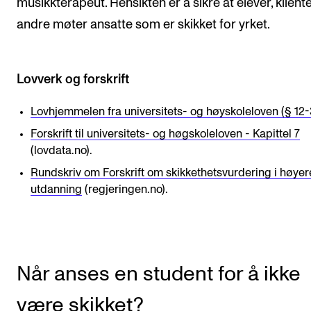
musikkterapeut. Hensikten er å sikre at elever, klient
Semesterregistrering
andre møter ansatte som er skikket for yrket.
STUDENTLIV
Lovverk og forskrift
Læringsressurser
Lovhjemmelen fra universitets- og høyskoleloven (§ 12-
Si ifra!
Forskrift til universitets- og høgskoleloven - Kapittel 7
Betalte spilleoppdrag
(lovdata.no).
Utveksling og reiser
Rundskriv om Forskrift om skikkethetsvurdering i høyer
utdanning
(regjeringen.no).
Velferd og helse
Mangfold og likestilling
AKTUELT
Når anses en student for å ikke
Arrangementer
være skikket?