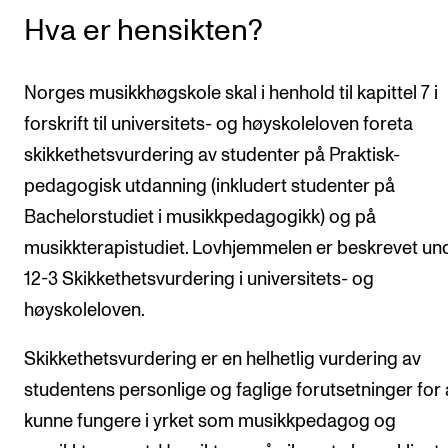
Hva er hensikten?
KONSERTER
Gjennomføre konserter og arrangementer
Norges musikkhøgskole skal i henhold til kapittel 7 i
Plakat, program og markedsføring
forskrift til universitets- og høyskoleloven foreta
Offentlige konserter
skikkethetsvurdering av studenter på Praktisk-
pedagogisk utdanning (inkludert studenter på
Interne konserter og arrangementer
Bachelorstudiet i musikkpedagogikk) og på
Låne utstyr
musikkterapistudiet. Lovhjemmelen er beskrevet un
12-3 Skikkethetsvurdering i universitets- og
PRAKTISK
høyskoleloven.
Canvas
Skikkethetsvurdering er en helhetlig vurdering av
IT og digitale tjenester
studentens personlige og faglige forutsetninger for 
Sibelius – Notation Software
kunne fungere i yrket som musikkpedagog og
Rom, bygg, saler og studio