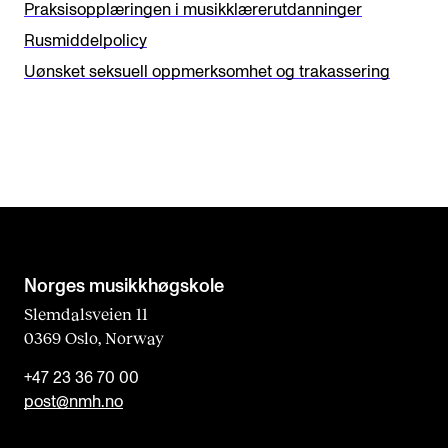
s
Praksisopplæringen i musikklærerutdanninger
f
Rusmiddelpolicy
i
Uønsket seksuell oppmerksomhet og trakassering
e
l
d
b
l
a
n
Norges musikk­høgskole
k
Slemdalsveien 11
0369 Oslo, Norway
+47 23 36 70 00
post@nmh.no