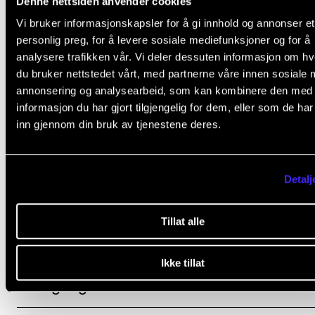
Denne nettsiden anvender cookies
og administrativt personale.
Vi bruker informasjonskapsler for å gi innhold og annonser et
personlig preg, for å levere sosiale mediefunksjoner og for å
De som melder en sak vil få beskjed om at meldinge
analysere trafikken vår. Vi deler dessuten informasjon om h
mottatt. Hvis det trengs flere opplysninger, vil
du bruker nettstedet vårt, med partnerne våre innen sosiale 
institusjonsansvarlig for skikkethetsvurdering ta kon
annonsering og analysearbeid, som kan kombinere den med
informasjon du har gjort tilgjengelig for dem, eller som de ha
inn gjennom din bruk av tjenestene deres.
Tvilsmelding
Skjema for tvilsmelding
(nettskjema.no).
Detalj
Skikkethetsansvarlig ved NMH
.
Tillat alle
Ikke tillat
Saksgang i skikkethetssaker