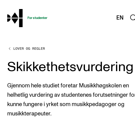
hjem
EN
For studenter
LOVER OG REGLER
STUDIENE
Eksamen, arbeidskrav og vitnemål
Skikkethetsvurdering
Studieplaner og emner
Studiekalender
Gjennom hele studiet foretar Musikkhøgskolen en
Tilrettelegging og fritak
helhetlig vurdering av studentenes forutsetninger fo
kunne fungere i yrket som musikkpedagoger og
Timeplaner og undervisning
musikkterapeuter.
Valgemner
Lover og regler