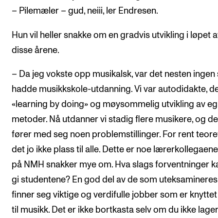
– Pilemæler – gud, neiii, ler Endresen.
Hun vil heller snakke om en gradvis utvikling i løpet 
disse årene.
– Da jeg vokste opp musikalsk, var det nesten inge
hadde musikkskole-utdanning. Vi var autodidakte, de
«learning by doing» og møysommelig utvikling av e
metoder. Nå utdanner vi stadig flere musikere, og de
fører med seg noen problemstillinger. For rent teoret
det jo ikke plass til alle. Dette er noe lærerkollegaen
på NMH snakker mye om. Hva slags forventninger ka
gi studentene? En god del av de som uteksamineres
finner seg viktige og verdifulle jobber som er knytte
til musikk. Det er ikke bortkasta selv om du ikke lage