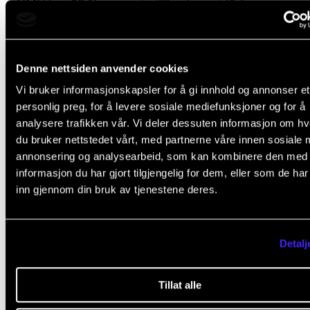
NMH i en 20 % prosent stilling i snart 12 år.
– Å undervise og ha kontakten med studentene er
skjerpende i forhold til mitt eget virke og jeg lærer 
Denne nettsiden anvender cookies
om meg selv, sier Endresen.
Vi bruker informasjonskapsler for å gi innhold og annonser et
personlig preg, for å levere sosiale mediefunksjoner og for å
Hvorfor virker det skjerpende?
analysere trafikken vår. Vi deler dessuten informasjon om h
du bruker nettstedet vårt, med partnerne våre innen sosiale 
– Når du blir eldre, mister du også litt kontakten med
annonsering og analysearbeid, som kan kombinere den med
egen samtid. Studentene vet akkurat hva som gjelde
informasjon du har gjort tilgjengelig for dem, eller som de ha
ikke gjelder. Mine egne overbevisninger om hva som
inn gjennom din bruk av tjenestene deres.
viktig, står hele tiden for hugg. Studentene hjelper 
ikke stivne i dogmatisme.
Detalj
Tillat alle
Et system for den kreative