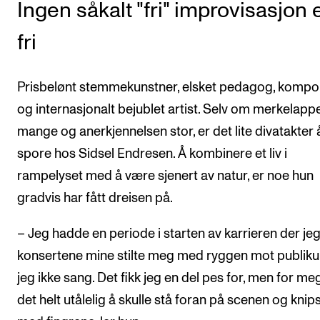
Nyheter for studenter
Ingen såkalt "fri" improvisasjon 
Etter noter nyhetsbrev
fri
KONTAKTER
Prisbelønt stemmekunstner, elsket pedagog, kompo
Kontaktpunkt
og internasjonalt bejublet artist. Selv om merkelapp
mange og anerkjennelsen stor, er det lite divatakter 
Studentutvalet SUT
spore hos Sidsel Endresen. Å kombinere et liv i
Biblioteket
rampelyset med å være sjenert av natur, er noe hun
Organisasjon
gradvis har fått dreisen på.
Hvem gjør hva i administrasjonen?
– Jeg hadde en periode i starten av karrieren der je
konsertene mine stilte meg med ryggen mot publik
jeg ikke sang. Det fikk jeg en del pes for, men for me
det helt utålelig å skulle stå foran på scenen og knip