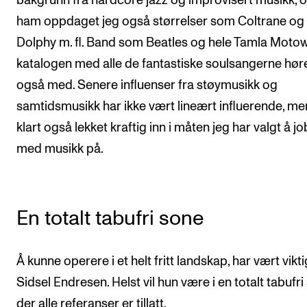
bakgrunn fra hardcore jazz og improvisert musikk, o
ham oppdaget jeg også størrelser som Coltrane og
Dolphy m. fl. Band som Beatles og hele Tamla Moto
katalogen med alle de fantastiske soulsangerne hør
også med. Senere influenser fra støymusikk og
samtidsmusikk har ikke vært lineært influerende, me
klart også lekket kraftig inn i måten jeg har valgt å j
med musikk på.
En totalt tabufri sone
Å kunne operere i et helt fritt landskap, har vært vikti
Sidsel Endresen. Helst vil hun være i en totalt tabufri
der alle referanser er tillatt.