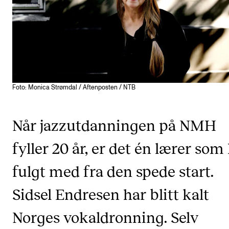
KONSERTER
Gjennomføre konserter og arrangementer
Plakat, program og markedsføring
Offentlige konserter
Foto: Monica Strømdal / Aftenposten / NTB
Interne konserter og arrangementer
Låne utstyr
Når jazzutdanningen på NMH
fyller 20 år, er det én lærer som
PRAKTISK
fulgt med fra den spede start.
Canvas
IT og digitale tjenester
Sidsel Endresen har blitt kalt
Sibelius – Notation Software
Norges vokaldronning. Selv
Rom, bygg, saler og studio