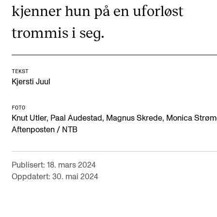
kjenner hun på en uforløst
Semesterregistrering
trommis i seg.
STUDENTLIV
Læringsressurser
TEKST
Si ifra!
Kjersti Juul
Betalte spilleoppdrag
FOTO
Utveksling og reiser
Knut Utler, Paal Audestad, Magnus Skrede, Monica Strøm
Aftenposten / NTB
Velferd og helse
Mangfold og likestilling
Publisert: 18. mars 2024
Oppdatert: 30. mai 2024
AKTUELT
Arrangementer