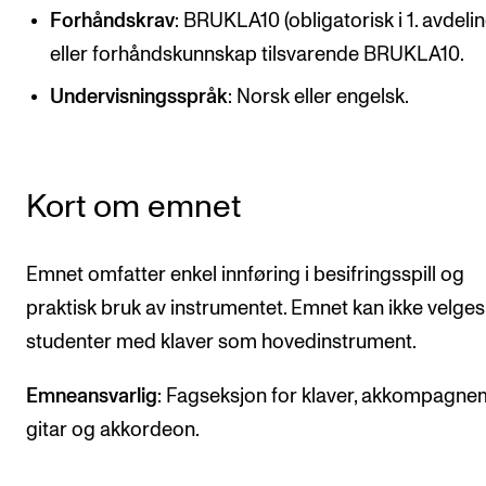
Forhåndskrav
: BRUKLA10 (obligatorisk i 1. avdelin
Semesterregistrering
eller forhåndskunnskap tilsvarende BRUKLA10.
Undervisningsspråk
: Norsk eller engelsk.
STUDENTLIV
Læringsressurser
Si ifra!
Kort om emnet
Betalte spilleoppdrag
Utveksling og reiser
Emnet omfatter enkel innføring i besifringsspill og
Velferd og helse
praktisk bruk av instrumentet. Emnet kan ikke velges
Mangfold og likestilling
studenter med klaver som hovedinstrument.
Emneansvarlig
: Fagseksjon for klaver, akkompagne
AKTUELT
gitar og akkordeon.
Arrangementer