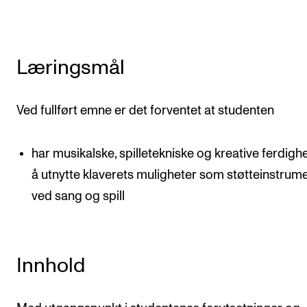
Nyheter for studenter
Etter noter nyhetsbrev
Læringsmål
KONTAKTER
Kontaktpunkt
Ved fullført emne er det forventet at studenten
Studentutvalet SUT
Biblioteket
har musikalske, spilletekniske og kreative ferdighe
å utnytte klaverets muligheter som støtteinstrum
Organisasjon
ved sang og spill
Hvem gjør hva i administrasjonen?
Innhold