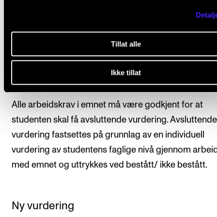
Frist
: innen 15. mai i emnets andre semester skal
Detalj
repertoarlisten være godkjent av faglærer.
Tillat alle
Avsluttende vurdering
Ikke tillat
Alle arbeidskrav i emnet må være godkjent for at
studenten skal få avsluttende vurdering. Avsluttende
vurdering fastsettes på grunnlag av en individuell
vurdering av studentens faglige nivå gjennom arbei
med emnet og uttrykkes ved bestått/ ikke bestått.
Ny vurdering