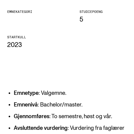
KONSERTER
EMNEKATEGORI
STUDIEPOENG
5
Gjennomføre konserter og arrangementer
Plakat, program og markedsføring
STARTKULL
2023
Offentlige konserter
Interne konserter og arrangementer
Låne utstyr
PRAKTISK
Emnetype
: Valgemne.
Canvas
Emnenivå
: Bachelor/master.
IT og digitale tjenester
Gjennomføres
: To semestre, høst og vår.
Sibelius – Notation Software
Avsluttende vurdering
: Vurdering fra faglærer
Rom, bygg, saler og studio