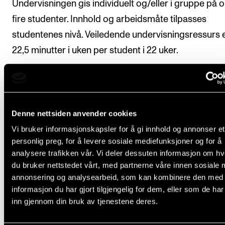
Undervisningen gis individuelt og/eller i gruppe på o
fire studenter. Innhold og arbeidsmåte tilpasses
studentenes nivå. Veiledende undervisningsressurs 
22,5 minutter i uken per student i 22 uker.
Arbeidskrav
Denne nettsiden anvender cookies
Vi bruker informasjonskapsler for å gi innhold og annonser et
Studenten følger minst 80 prosent av undervisningen
personlig preg, for å levere sosiale mediefunksjoner og for å
emnet. Studenten skal ved slutten av studieåret leg
analysere trafikken vår. Vi deler dessuten informasjon om h
fram en repertoarliste på minst 30 minutter som om
du bruker nettstedet vårt, med partnerne våre innen sosiale 
annonsering og analysearbeid, som kan kombinere den med
alle arbeidsområdene i emnet. Minstekrav til nivå bø
informasjon du har gjort tilgjengelig for dem, eller som de ha
tilsvare standardlåter etter besifring fremført med v
inn gjennom din bruk av tjenestene deres.
akkordbruk.