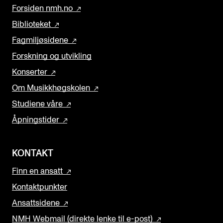
Forsiden nmh.no
Biblioteket
Fagmiljøsidene
Forskning og utvikling
Konserter
Om Musikkhøgskolen
Studiene våre
Åpningstider
KONTAKT
Finn en ansatt
Kontaktpunkter
Ansattsidene
NMH Webmail (direkte lenke til e-post)