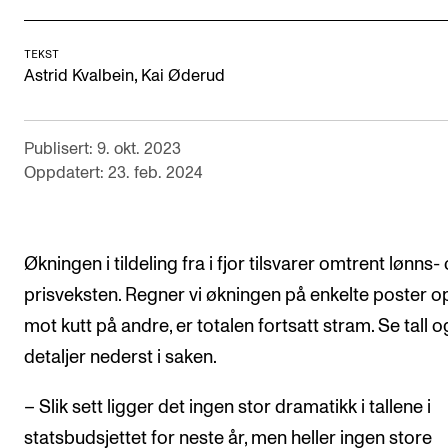
Semesterregistrering
TEKST
,
Astrid Kvalbein
Kai Øderud
STUDENTLIV
Læringsressurser
Publisert: 9. okt. 2023
Si ifra!
Oppdatert: 23. feb. 2024
Betalte spilleoppdrag
Utveksling og reiser
Økningen i tildeling fra i fjor tilsvarer omtrent lønns-
Velferd og helse
prisveksten. Regner vi økningen på enkelte poster o
Mangfold og likestilling
mot kutt på andre, er totalen fortsatt stram. Se tall o
detaljer nederst i saken.
AKTUELT
– Slik sett ligger det ingen stor dramatikk i tallene i
Arrangementer
statsbudsjettet for neste år, men heller ingen store