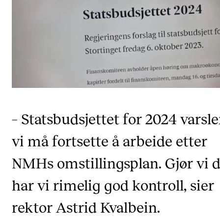
KONSERTER
Gjennomføre konserter og arrangementer
Plakat, program og markedsføring
Offentlige konserter
Interne konserter og arrangementer
Låne utstyr
– Statsbudsjettet for 2024 varsle
vi må fortsette å arbeide etter
PRAKTISK
NMHs omstillingsplan. Gjør vi d
Canvas
IT og digitale tjenester
har vi rimelig god kontroll, sier
Sibelius – Notation Software
rektor Astrid Kvalbein.
Rom, bygg, saler og studio