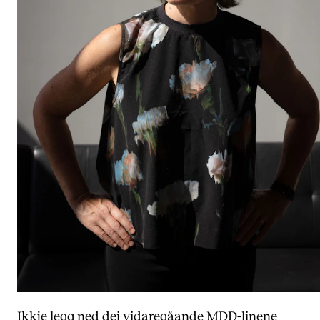
Ikkje legg ned dei vidaregåande MDD-linene