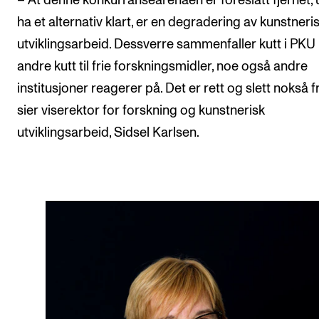
– At denne konkurransearenaen er foreslått fjernet, 
ha et alternativ klart, er en degradering av kunstneri
utviklingsarbeid. Dessverre sammenfaller kutt i PK
andre kutt til frie forskningsmidler, noe også andre
institusjoner reagerer på. Det er rett og slett nokså fr
sier viserektor for forskning og kunstnerisk
utviklingsarbeid, Sidsel Karlsen.