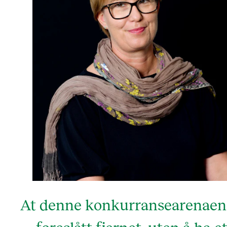
At denne konkurransearenaen
foreslått fjernet, uten å ha e