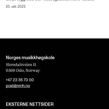
20. okt. 2023
Norges musikk­høgskole
Slemdalsveien 11
0369 Oslo, Norway
+47 23 36 70 00
post@nmh.no
EKSTERNE NETTSIDER