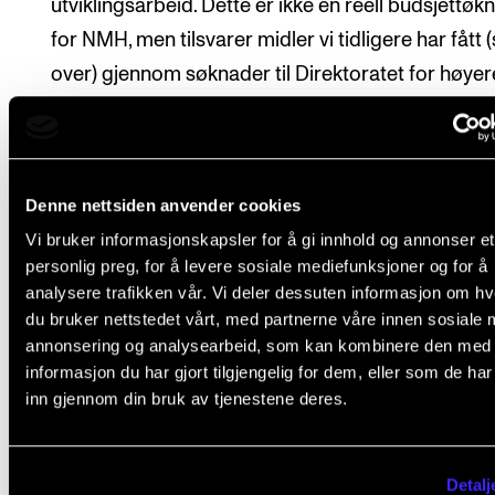
utviklingsarbeid. Dette er ikke en reell budsjettøk
for NMH, men tilsvarer midler vi tidligere har fått 
over) gjennom søknader til Direktoratet for høyer
utdanning og kompetanse (HK-dir). Disse pengen
altså flyttet fra budsjettet til det nå nedleggingst
«Program for kunstnerisk utviklingsarbeid», (PKU)
Denne nettsiden anvender cookies
foreslås fra 2024 å deles ut direkte til NMH og an
Vi bruker informasjonskapsler for å gi innhold og annonser et
institusjoner som pleier få midler til kunstnerisk
personlig preg, for å levere sosiale mediefunksjoner og for å
utviklingsarbeid.
analysere trafikken vår. Vi deler dessuten informasjon om h
du bruker nettstedet vårt, med partnerne våre innen sosiale 
Inndragninger (nedskjæringer)
annonsering og analysearbeid, som kan kombinere den med
informasjon du har gjort tilgjengelig for dem, eller som de ha
NMH har også fått inndragninger på budsjettet:
inn gjennom din bruk av tjenestene deres.
Det første kuttet gjelder studieplasser på 3,8 mill
kroner. Her videreføres de varslede kutt om ble sta
Detalj