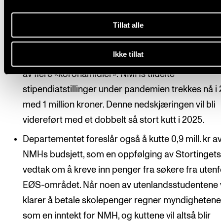
2023-budsjettet, som forventet. Disse kuttene vil b
videreført med ytterligere nedskjæringer hvert år
Tillat alle
til 2028.
Ikke tillat
NMH og andre institusjoner har også fått inndrag
av flere «koronamidler»: NMHs tildelte
stipendiatstillinger under pandemien trekkes nå i
med 1 million kroner. Denne nedskjæringen vil bli
videreført med et dobbelt så stort kutt i 2025.
Departementet foreslår også å kutte 0,9 mill. kr a
NMHs budsjett, som en oppfølging av Stortinget
vedtak om å kreve inn penger fra søkere fra utenf
EØS-området. Når noen av utenlandsstudentene 
klarer å betale skolepenger regner myndighetene
som en inntekt for NMH, og kuttene vil altså blir