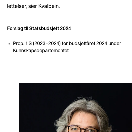
Nyheter for studenter
lettelser, sier Kvalbein.
Etter noter nyhetsbrev
Forslag til Statsbudsjett 2024
KONTAKTER
Prop. 1 S (2023–2024) for budsjettåret 2024 under
Kontaktpunkt
Kunnskapsdepartementet
Studentutvalet SUT
Biblioteket
Organisasjon
Hvem gjør hva i administrasjonen?