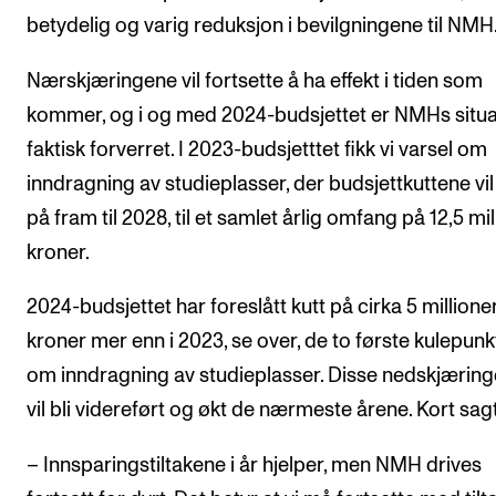
betydelig og varig reduksjon i bevilgningene til NMH
Nærskjæringene vil fortsette å ha effekt i tiden som
kommer, og i og med 2024-budsjettet er NMHs situ
faktisk forverret. I 2023-budsjetttet fikk vi varsel om
inndragning av studieplasser, der budsjettkuttene vil
på fram til 2028, til et samlet årlig omfang på 12,5 mil
kroner.
2024-budsjettet har foreslått kutt på cirka 5 millione
kroner mer enn i 2023, se over, de to første kulepun
om inndragning av studieplasser. Disse nedskjærin
vil bli videreført og økt de nærmeste årene. Kort sagt
– Innsparingstiltakene i år hjelper, men NMH drives