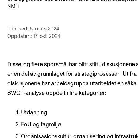
NMH
Semesterregistrering
Publisert: 6. mars 2024
STUDENTLIV
Oppdatert: 17. okt. 2024
Læringsressurser
Si ifra!
Betalte spilleoppdrag
Disse, og flere spørsmål har blitt stilt i diskusjonene
er en del av grunnlaget for strategiprosessen. Ut fra
Utveksling og reiser
diskusjonene har arbeidsgruppa utarbeidet en såkal
Velferd og helse
SWOT-analyse oppdelt i fire kategorier:
Mangfold og likestilling
Utdanning
AKTUELT
FoU og fagmiljø
Arrangementer
Organisasjonskultur, organisering og infrastru