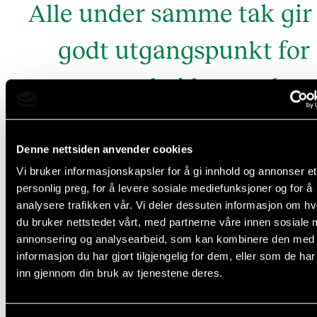
Alle under samme tak gir 
godt utgangspunkt for
samarbeid og godt
arbeidsmiljø, men
Denne nettsiden anvender cookies
trangboddheten går ut ov
Vi bruker informasjonskapsler for å gi innhold og annonser et
de sosiale og faglige
personlig preg, for å levere sosiale mediefunksjoner og for å
analysere trafikken vår. Vi deler dessuten informasjon om h
du bruker nettstedet vårt, med partnerne våre innen sosiale 
møteplassene.
annonsering og analysearbeid, som kan kombinere den med
informasjon du har gjort tilgjengelig for dem, eller som de ha
diskusjonene om organisasjon og infrastruktur
Poeng fra
inn gjennom din bruk av tjenestene deres.