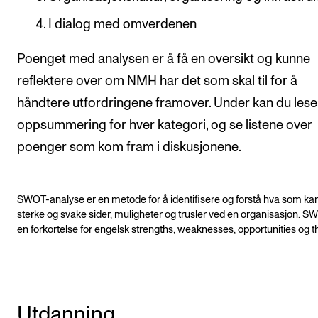
Nyheter for studenter
I dialog med omverdenen
Etter noter nyhetsbrev
Poenget med analysen er å få en oversikt og kunne
KONTAKTER
reflektere over om NMH har det som skal til for å
håndtere utfordringene framover. Under kan du lese
Kontaktpunkt
oppsummering for hver kategori, og se listene over
Studentutvalet SUT
poenger som kom fram i diskusjonene.
Biblioteket
Organisasjon
SWOT-analyse er en metode for å identifisere og forstå hva som ka
Hvem gjør hva i administrasjonen?
sterke og svake sider, muligheter og trusler ved en organisasjon. S
en forkortelse for engelsk strengths, weaknesses, opportunities og t
Utdanning