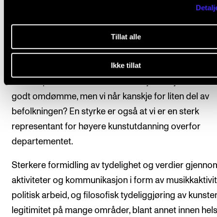
Detalj
I dialog med omverdenen
Tillat alle
Det pekes på vår solide nasjonale posisjon, som åpn
Ikke tillat
mange samarbeidsmuligheter. Dette er også en pos
som forplikter oss til å være et nasjonalt fyrtårn. Vi h
godt omdømme, men vi når kanskje for liten del av
befolkningen? En styrke er også at vi er en sterk
representant for høyere kunstutdanning overfor
departementet.
Sterkere formidling av tydelighet og verdier gjenno
aktiviteter og kommunikasjon i form av musikkaktivit
politisk arbeid, og filosofisk tydeliggjøring av kunste
legitimitet på mange områder, blant annet innen hel