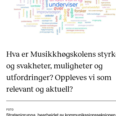
KONSERTER
Gjennomføre konserter og arrangementer
Plakat, program og markedsføring
Offentlige konserter
Interne konserter og arrangementer
Hva er Musikkhøgskolens styrk
Låne utstyr
og svakheter, muligheter og
utfordringer? Oppleves vi som
PRAKTISK
Canvas
relevant og aktuell?
IT og digitale tjenester
Sibelius – Notation Software
FOTO
Rom, bygg, saler og studio
Strategigruppa, bearbeidet av kommunikasjonsseksjonen