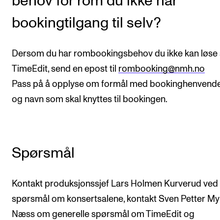
behov for rom du ikke har
Nyheter for studenter
bookingtilgang til selv?
Etter noter nyhetsbrev
Dersom du har rombookingsbehov du ikke kan løse s
KONTAKTER
TimeEdit, send en epost til
rombooking@nmh.no
Kontaktpunkt
Pass på å opplyse om formål med bookinghenvend
Studentutvalet SUT
og navn som skal knyttes til bookingen.
Biblioteket
Organisasjon
Hvem gjør hva i administrasjonen?
Spørsmål
Kontakt produksjonssjef Lars Holmen Kurverud ved
spørsmål om konsertsalene, kontakt Sven Petter My
Næss om generelle spørsmål om TimeEdit og