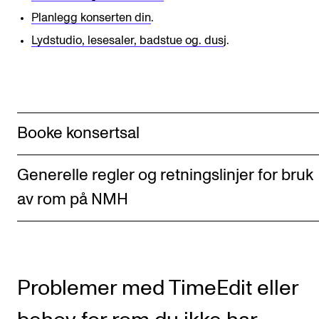
Semesterregistrering
Planlegg konserten din
.
Lydstudio, lesesaler, badstue og. dus
j.
STUDENTLIV
Læringsressurser
Si ifra!
Booke konsertsal
Betalte spilleoppdrag
Utveksling og reiser
Generelle regler og retningslinjer for bruk
Velferd og helse
av rom på NMH
Mangfold og likestilling
AKTUELT
Problemer med TimeEdit eller
Arrangementer