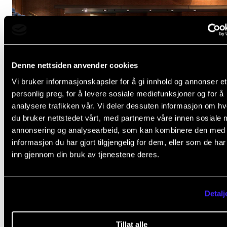
Denne nettsiden anvender cookies
Vi bruker informasjonskapsler for å gi innhold og annonser et
personlig preg, for å levere sosiale mediefunksjoner og for å
analysere trafikken vår. Vi deler dessuten informasjon om h
du bruker nettstedet vårt, med partnerne våre innen sosiale 
annonsering og analysearbeid, som kan kombinere den med
Viktig informasjon om bruk av Lindeman-, Levinsal
informasjon du har gjort tilgjengelig for dem, eller som de ha
Auditoriet
inn gjennom din bruk av tjenestene deres.
13. sep. 2022
Detalj
Tillat alle