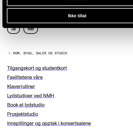
Fant du det du lette etter?
Ikke tillat
L
Ja
Nei
e
a
ROM, BYGG, SALER OG STUDIO
v
e
Tilgangskort og studentkort
t
Fasilitetene våre
h
Klaverrutiner
i
Lydstudioer ved NMH
s
Book et lydstudio
f
Prosjektstudio
i
Innspillinger og opptak i konsertsalene
e