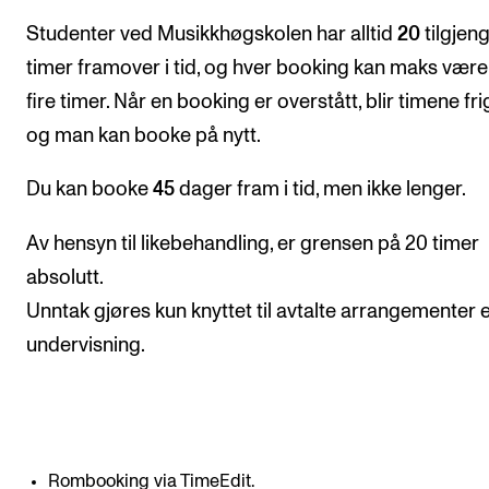
Studenter ved Musikkhøgskolen har alltid
20
tilgjen
KONSERTER
timer framover i tid, og hver booking kan maks være
Gjennomføre konserter og arrangementer
fire timer. Når en booking er overstått, blir timene frig
Plakat, program og markedsføring
og man kan booke på nytt.
Offentlige konserter
Du kan booke
45
dager fram i tid, men ikke lenger.
Interne konserter og arrangementer
Av hensyn til likebehandling, er grensen på 20 timer
Låne utstyr
absolutt.
Unntak gjøres kun knyttet til avtalte arrangementer e
PRAKTISK
undervisning.
Canvas
IT og digitale tjenester
Sibelius – Notation Software
Rom, bygg, saler og studio
Rombooking via TimeEdit
.