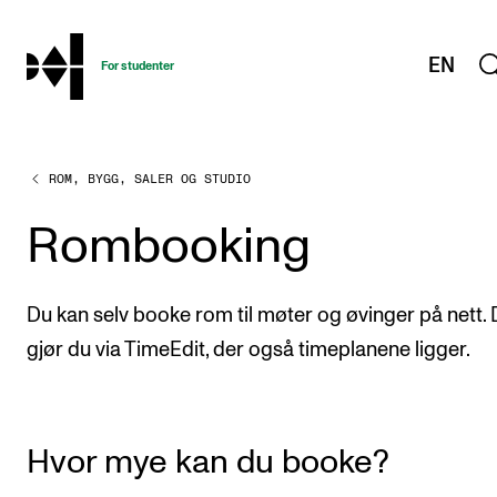
hjem
EN
For studenter
ROM, BYGG, SALER OG STUDIO
STUDIENE
Eksamen, arbeidskrav og vitnemål
Rombooking
Studieplaner og emner
Studiekalender
Du kan selv booke rom til møter og øvinger på nett. 
Tilrettelegging og fritak
gjør du via TimeEdit, der også timeplanene ligger.
Timeplaner og undervisning
Valgemner
Hvor mye kan du booke?
Lover og regler