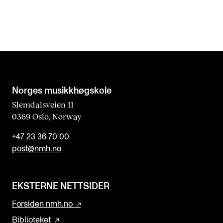
l
d
b
l
a
n
Norges musikk­høgskole
k
Slemdalsveien 11
0369 Oslo, Norway
+47 23 36 70 00
post@nmh.no
EKSTERNE NETTSIDER
Forsiden nmh.no
Biblioteket